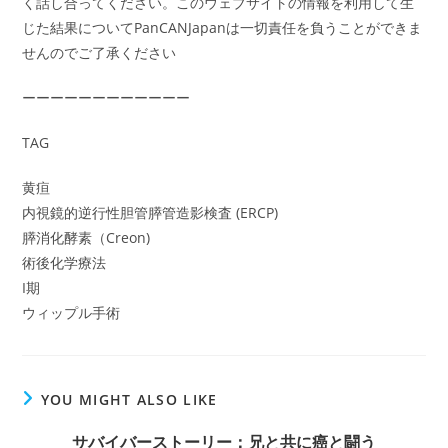
く話し合ってください。このウェブサイトの情報を利用して生
じた結果についてPanCANJapanは一切責任を負うことができま
せんのでご了承ください
ーーーーーーーーーーーー
TAG
黄疸
内視鏡的逆行性胆管膵管造影検査 (ERCP)
膵消化酵素（Creon)
術後化学療法
I期
ウィップル手術
YOU MIGHT ALSO LIKE
サバイバーストーリー：兄と共に癌と闘う