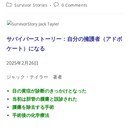
author:
published:
Post
Post
Survivor Stories
0 Comments
category:
comments:
サバイバーストーリー：自分の擁護者（アドボ
ケート）になる
2025年2月26日
ジャック・テイラー 著者
目の黄疸が診断のきっかけとなった
当初は胆管の腫瘍と誤診された
腫瘍を除去する手術
手術後の化学療法