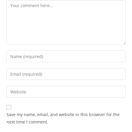
Comment
Enter
your
name
Enter
or
your
username
email
Enter
to
address
your
comment
to
website
comment
URL
Save my name, email, and website in this browser for the
(optional)
next time I comment.