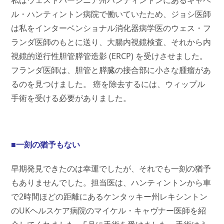
私はウェストバージニア州ハンティントンにあるキャベ
ル・ハンティントン病院で働いていたため、ジョシ医師
は私をインターベンショナル消化器病学医のウェス・フ
ランダ医師のもとに送り、大腸内視鏡検査、それから内
視鏡的逆行性胆管膵管造影 (ERCP) を受けさせました。
フランダ医師は、胆管と膵臓の接合部に小さな腫瘤があ
るのを見つけました。 癌を除去するには、ウィップル
手術を受ける必要がありました。
■一刻の猶予もない
早期発見できたのは幸運でしたが、それでも一刻の猶予
もありませんでした。担当医は、ハンティントンから車
で2時間ほどの距離にあるケンタッキー州レキシントン
のUKヘルスケア病院のマイケル・キャヴナー医師を紹