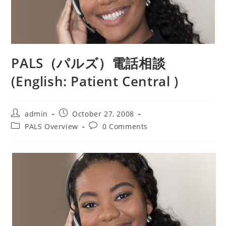
PALS（パルズ）電話相談
(English: Patient Central )
Post
Post
admin
October 27, 2008
author:
published:
Post
Post
PALS Overview
0 Comments
category:
comments: