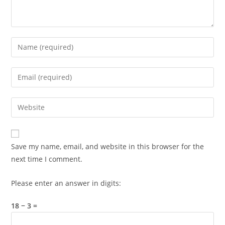
Enter
your
name
Enter
or
your
username
email
Enter
to
address
your
comment
to
website
comment
URL
Save my name, email, and website in this browser for the
(optional)
next time I comment.
Please enter an answer in digits:
18 − 3 =