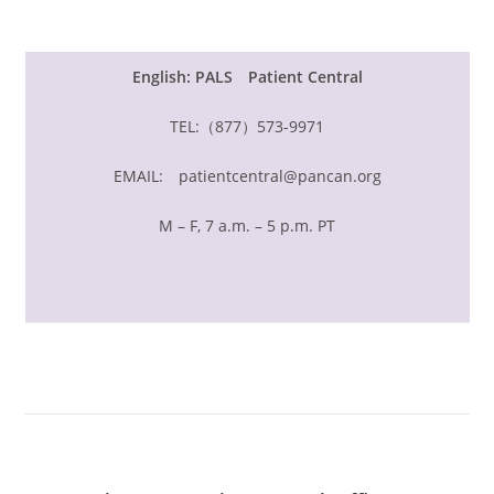
English: PALS Patient Central
TEL:（877）573-9971
EMAIL:
patientcentral@pancan.org
M – F, 7 a.m. – 5 p.m. PT