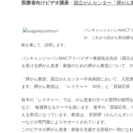
医療者向けビデオ講座
：
国立がんセンター「膵がん
パンキャンジャパンMAC
が、これから抗がん剤治療
験を通して、説明します。
パンキャンジャパンMACアドバイザー奥坂拓志先生（国立
を受ける膵がん患者・家族のための膵がん教室について、2
「膵がん教室」国立がんセンター中央病院において、入院
ます。膵がん教室は、「レクチャー 30分」と「質疑応答 
前半の「レクチャー」では、がん患者の方々が質問や疑問
など、 毎週異なるテーマを扱います。後半の「質疑応答」
える形式になっています。教室は、 肝胆膵（かんたんすい
ーなどの専門家によりサポートされています。
このビデオが膵がん患者・家族を支援する皆様の一助にな