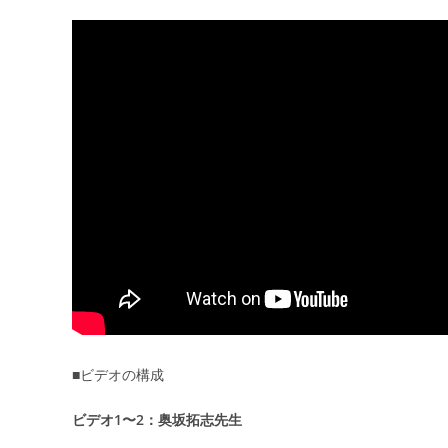
■ビデオの構成
ビデオ1〜2：奥坂拓志先生