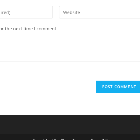
Enter
your
website
or the next time I comment.
URL
(optional)