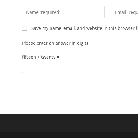
Enter
Enter
your
your
name
email
Save my name, email, and website in this browser f
or
address
username
to
Please enter an answer in digits:
to
comment
comment
fifteen + twenty =