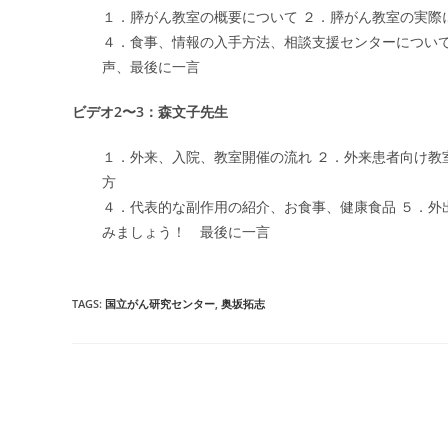
１．膵がん教室の概要について ２．膵がん教室の実際
４．食事、情報の入手方法、相談支援センターについて
声、最後に一言
ビデオ2〜3：森文子先生
１．外来、入院、教室開催の流れ ２．外来患者向け教
方
４．代表的な副作用の紹介、お食事、健康食品 ５．外
みましょう！ 最後に一言
TAGS
:
国立がん研究センター
,
奥坂拓志
Read
more
articles