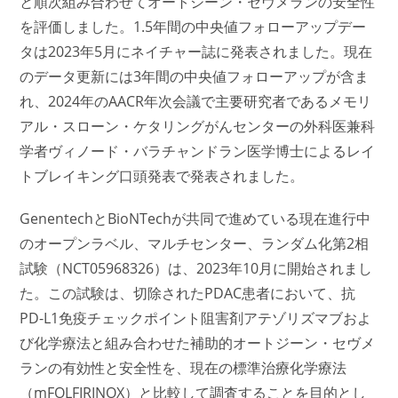
と順次組み合わせてオートジーン・セヴメランの安全性
を評価しました。1.5年間の中央値フォローアップデー
タは2023年5月にネイチャー誌に発表されました。現在
のデータ更新には3年間の中央値フォローアップが含ま
れ、2024年のAACR年次会議で主要研究者であるメモリ
アル・スローン・ケタリングがんセンターの外科医兼科
学者ヴィノード・バラチャンドラン医学博士によるレイ
トブレイキング口頭発表で発表されました。
GenentechとBioNTechが共同で進めている現在進行中
のオープンラベル、マルチセンター、ランダム化第2相
試験（NCT05968326）は、2023年10月に開始されまし
た。この試験は、切除されたPDAC患者において、抗
PD-L1免疫チェックポイント阻害剤アテゾリズマブおよ
び化学療法と組み合わせた補助的オートジーン・セヴメ
ランの有効性と安全性を、現在の標準治療化学療法
（mFOLFIRINOX）と比較して調査することを目的とし