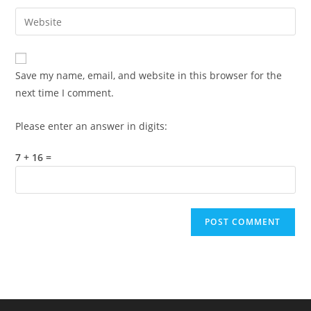
username
email
Enter
to
address
your
comment
to
website
comment
URL
Save my name, email, and website in this browser for the
(optional)
next time I comment.
Please enter an answer in digits:
7 + 16 =