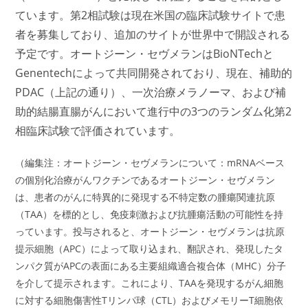
ています。第2相試験は現在米国の臨床試験サイトで患
者を募集しており、追加のサイトが世界中で開設される
予定です。オートジーン・セヴメランはBioNTechと
Genentechによって共同開発されており、現在、補助的
PDAC（上記の通り）、一次治療メラノーマ、および補
助的結腸直腸がんにおいて進行中の3つのランダム化第2
相臨床試験で評価されています。
（編集注：オートジーン・セヴメランについて：mRNAベース
の個別化治療がんワクチンであるオートジーン・セヴメラン
は、患者のがんに特異的に発現する不特定数の腫瘍関連抗原
（TAA）を標的とし、免疫刺激および抗腫瘍活動の可能性を持
っています。投与されると、オートジーン・セヴメランは抗原
提示細胞（APC）によって取り込まれ、翻訳され、発現したタ
ンパク質がAPCの表面にある主要組織適合複合体（MHC）分子
を介して提示されます。これにより、TAAを発現するがん細胞
に対する細胞傷害性Tリンパ球（CTL）およびメモリーT細胞依