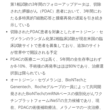
第1相試験の3年間のフォローアップデータは、切除
された膵腺がん（PDAC）患者において、3年間にわ
たる多特異的T細胞応答と腫瘍再発の遅延を引き続き
示している
切除されたPDAC患者を対象としたオートジーン・セ
ヴメランのランダム化第2相臨床試験が現在米国の臨
床試験サイトで患者を募集しており、追加のサイト
が世界中で開設される予定
PDACの医療ニーズは高く、5年間の全生存率はわず
か8-10%、手術後の再発率はほぼ80%であり、治療選
択肢は限られている
オートジーン・セヴメランは、BioNTechと
Genentech、Rocheグループの一員によって共同開
発されたBioNTechのmRNAベースの個別化がんワク
チンプラットフォームiNeSTの主力候補であり、現
在、PDACの
術後補助療法
、メラノーマの
一次治療
、