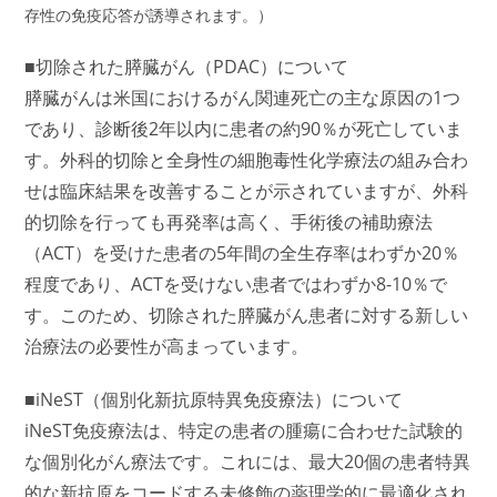
存性の免疫応答が誘導されます。）
■切除された膵臓がん（PDAC）について
膵臓がんは米国におけるがん関連死亡の主な原因の1つ
であり、診断後2年以内に患者の約90％が死亡していま
す。外科的切除と全身性の細胞毒性化学療法の組み合わ
せは臨床結果を改善することが示されていますが、外科
的切除を行っても再発率は高く、手術後の補助療法
（ACT）を受けた患者の5年間の全生存率はわずか20％
程度であり、ACTを受けない患者ではわずか8-10％で
す。このため、切除された膵臓がん患者に対する新しい
治療法の必要性が高まっています。
■iNeST（個別化新抗原特異免疫療法）について
iNeST免疫療法は、特定の患者の腫瘍に合わせた試験的
な個別化がん療法です。これには、最大20個の患者特異
的な新抗原をコードする未修飾の薬理学的に最適化され