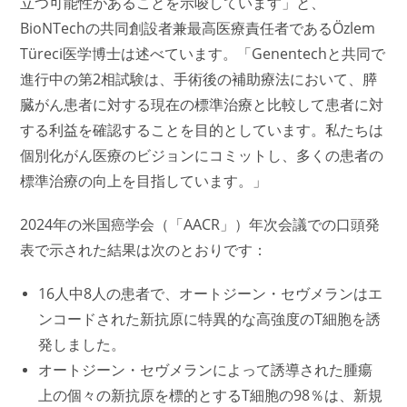
立つ可能性があることを示唆しています」と、
BioNTechの共同創設者兼最高医療責任者であるÖzlem
Türeci医学博士は述べています。「Genentechと共同で
進行中の第2相試験は、手術後の補助療法において、膵
臓がん患者に対する現在の標準治療と比較して患者に対
する利益を確認することを目的としています。私たちは
個別化がん医療のビジョンにコミットし、多くの患者の
標準治療の向上を目指しています。」
2024年の米国癌学会（「AACR」）年次会議での口頭発
表で示された結果は次のとおりです：
16人中8人の患者で、オートジーン・セヴメランはエ
ンコードされた新抗原に特異的な高強度のT細胞を誘
発しました。
オートジーン・セヴメランによって誘導された腫瘍
上の個々の新抗原を標的とするT細胞の98％は、新規