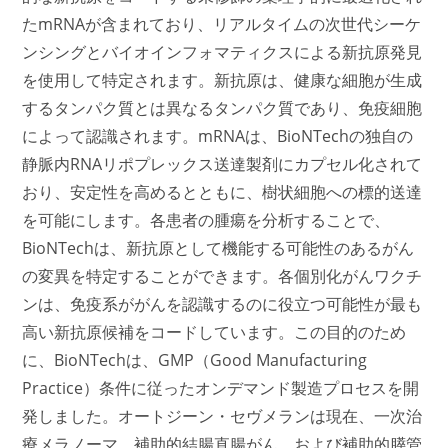
たmRNAが含まれており、リアルタイムの次世代シーケ
ンシングとバイオインフォマティクスによる新抗原発見
を使用して特定されます。新抗原は、健康な細胞が生成
するタンパク質とは異なるタンパク質であり、免疫細胞
によって認識されます。mRNAは、BioNTechの独自の
静脈内RNAリポプレックス送達製剤にカプセル化されて
おり、安定性を高めるとともに、樹状細胞への標的送達
を可能にします。各患者の腫瘍を分析することで、
BioNTechは、新抗原として機能する可能性のあるがん
の変異を特定することができます。各個別化がんワクチ
ンは、免疫系ががんを認識するのに役立つ可能性が最も
高い新抗原候補をコードしています。この目的のため
に、BioNTechは、GMP（Good Manufacturing
Practice）条件に従ったオンデマンド製造プロセスを開
発しました。オートジーン・セヴメランは現在、一次治
療メラノーマ、補助的結腸直腸がん、および補助的膵管