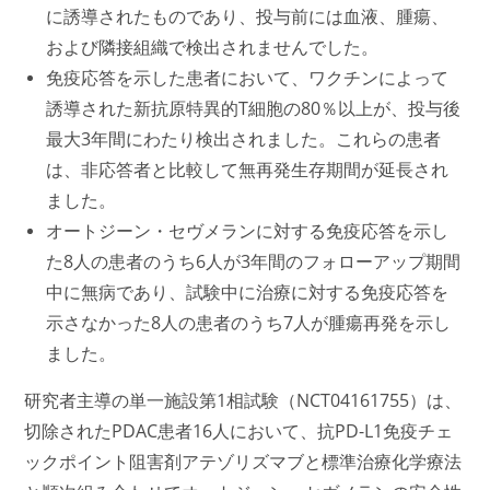
に誘導されたものであり、投与前には血液、腫瘍、
および隣接組織で検出されませんでした。
免疫応答を示した患者において、ワクチンによって
誘導された新抗原特異的T細胞の80％以上が、投与後
最大3年間にわたり検出されました。これらの患者
は、非応答者と比較して無再発生存期間が延長され
ました。
オートジーン・セヴメランに対する免疫応答を示し
た8人の患者のうち6人が3年間のフォローアップ期間
中に無病であり、試験中に治療に対する免疫応答を
示さなかった8人の患者のうち7人が腫瘍再発を示し
ました。
研究者主導の単一施設第1相試験（NCT04161755）は、
切除されたPDAC患者16人において、抗PD-L1免疫チェ
ックポイント阻害剤アテゾリズマブと標準治療化学療法