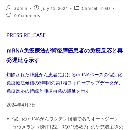
Post
Post
Post
admin
July 13, 2024
Clinical Trials
author:
published:
category:
Post
0 Comments
comments:
PRESS RELEASE
ｍRNA免疫療法が術後膵癌患者の免疫反応と再
発遅延を示す
切除された膵臓がん患者におけるmRNAベースの個別化
免疫療法候補の3年間の第1相フォローアップデータが、
免疫反応の持続と腫瘍再発の遅延を示す
2024年4月7日
個別化mRNAがんワクチン候補であるオートジーン・
セヴメラン（BNT122、RO7198457）の研究者主導の