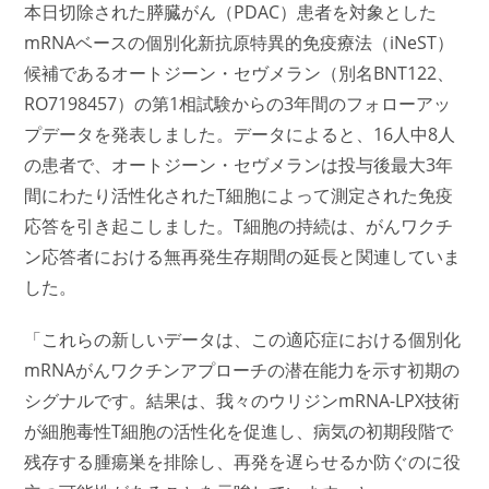
本日切除された膵臓がん（PDAC）患者を対象とした
mRNAベースの個別化新抗原特異的免疫療法（iNeST）
候補であるオートジーン・セヴメラン（別名BNT122、
RO7198457）の第1相試験からの3年間のフォローアッ
プデータを発表しました。データによると、16人中8人
の患者で、オートジーン・セヴメランは投与後最大3年
間にわたり活性化されたT細胞によって測定された免疫
応答を引き起こしました。T細胞の持続は、がんワクチ
ン応答者における無再発生存期間の延長と関連していま
した。
「これらの新しいデータは、この適応症における個別化
mRNAがんワクチンアプローチの潜在能力を示す初期の
シグナルです。結果は、我々のウリジンmRNA-LPX技術
が細胞毒性T細胞の活性化を促進し、病気の初期段階で
残存する腫瘍巣を排除し、再発を遅らせるか防ぐのに役