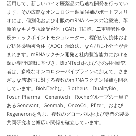
活用して、新しいバイオ医薬品の迅速な開発を行ってい
ます。その広範なオンコロジー製品候補のポートフォリ
オには、個別化および市販のmRNAベースの治療法、革
新的なキメラ抗原受容体（CAR）T細胞、二重特異性免
疫チェックポイントモジュレーター、標的がん抗体およ
び抗体薬物複合体（ADC）治療法、ならびに小分子が含
まれます。mRNAワクチン開発と社内製造能力における
深い専門知識に基づき、BioNTechおよびその共同研究
者は、多様なオンコロジーパイプラインに加えて、さま
ざまな感染症に対する複数のmRNAワクチン候補を開発
しています。BioNTechは、Biotheus、DualityBio、
Fosun Pharma、Genentech、Rocheグループの一員で
あるGenevant、Genmab、OncoC4、Pfizer、および
Regeneronを含む、複数のグローバルおよび専門の製薬
共同研究者と幅広い関係を確立しています。