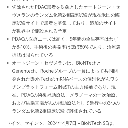
切除されたPDAC患者を対象としたオートジーン・セ
ヴメランのランダム化第2相臨床試験が現在米国の臨
床試験サイトで患者を募集しており、追加のサイト
が世界中で開設される予定
PDACの医療ニーズは高く、5年間の全生存率はわず
か8-10%、手術後の再発率はほぼ80%であり、治療選
択肢は限られている
オートジーン・セヴメランは、BioNTechと
Genentech、Rocheグループの一員によって共同開
発されたBioNTechのmRNAベースの個別化がんワク
チンプラットフォームiNeSTの主力候補であり、現
在、PDACの
術後補助療法
、メラノーマの
一次治療
、
および結腸直腸がんの補助療法として進行中の3つの
ランダム化第2相臨床試験で評価されている
ドイツ、マインツ、2024年4月7日 – BioNTech SEは、