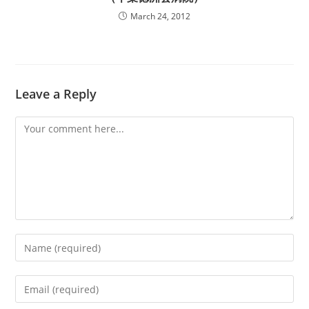
March 24, 2012
Leave a Reply
Comment
Enter
your
name
Enter
or
your