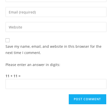
your
name
Enter
or
your
username
email
Enter
to
address
your
comment
to
website
comment
URL
Save my name, email, and website in this browser for the
(optional)
next time I comment.
Please enter an answer in digits:
11 + 11 =