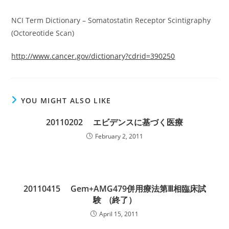
NCI Term Dictionary – Somatostatin Receptor Scintigraphy
(Octoreotide Scan)
http://www.cancer.gov/dictionary?cdrid=390250
YOU MIGHT ALSO LIKE
20110202 エビデンスに基づく医療
February 2, 2011
20110415 Gem+AMG479併用療法第Ⅲ相臨床試
験 (終了）
April 15, 2011