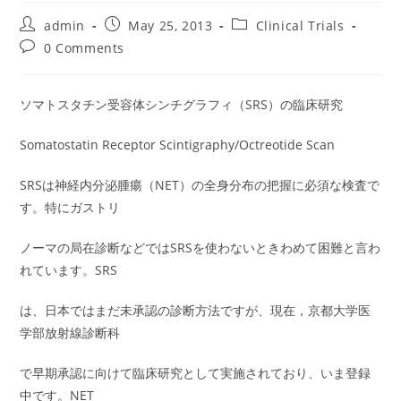
Post
Post
Post
admin
May 25, 2013
Clinical Trials
author:
published:
category:
Post
0 Comments
comments:
ソマトスタチン受容体シンチグラフィ（SRS）の臨床研究
Somatostatin Receptor Scintigraphy/Octreotide Scan
SRSは神経内分泌腫瘍（NET）の全身分布の把握に必須な検査で
す。特にガストリ
ノーマの局在診断などではSRSを使わないときわめて困難と言わ
れています。SRS
は、日本ではまだ未承認の診断方法ですが、現在，京都大学医
学部放射線診断科
で早期承認に向けて臨床研究として実施されており、いま登録
中です。NET