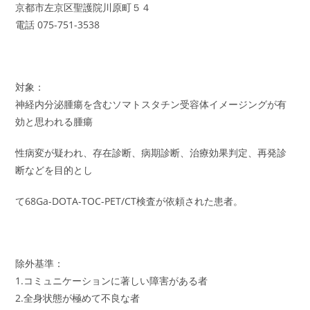
京都市左京区聖護院川原町５４
電話 075-751-3538
対象：
神経内分泌腫瘍を含むソマトスタチン受容体イメージングが有
効と思われる腫瘍
性病変が疑われ、存在診断、病期診断、治療効果判定、再発診
断などを目的とし
て68Ga-DOTA-TOC-PET/CT検査が依頼された患者。
除外基準：
1.コミュニケーションに著しい障害がある者
2.全身状態が極めて不良な者