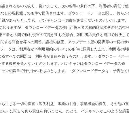
許諾されるものであり、従いまして、次の各号の条件の下、利用者の責任で使
保証なしの現状渡しの条件で提供されます。ダウンロードデータに関し、何らか
題があったとしても、パンキャンは一切責任を負わないものといたします。 
しておりますが、ダウンロードデータの使用が第三者の知的財産権その他の権
、第三者との間で権利侵害の問題が生じた場合、利用者の責任と費用で解決し
容に関する問合せ等への回答、誤植の修正、アップデート版の提供等の一切のサ
ードデータは、利用者が本利用規約のすべての条件に同意した上で、利用者の判
るすべての問題は、利用者が責任を負うものとします。 · ダウンロードデー
正する義務を負わないものとします。パンキャンはダウンロードデータの修
ャンの裁量で行なわれるものとします。 · ダウンロードデータは、予告なく
から生じる一切の損害（逸失利益、事業の中断、事業機会の喪失、その他の直
ません）に関して何ら責任を負いません。たとえ、パンキャンがこのような損