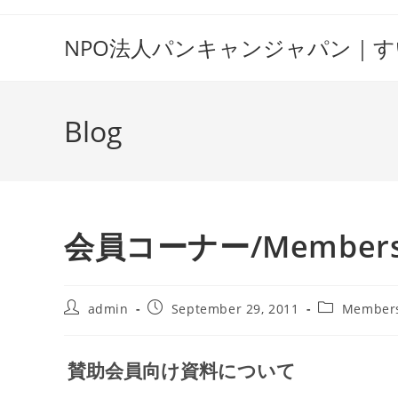
Skip
to
NPO法人パンキャンジャパン｜
content
Blog
会員コーナー/Members
Post
Post
Post
admin
September 29, 2011
Members
author:
published:
category:
賛助会員向け資料について