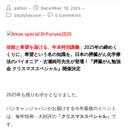
Post
Post
admin
December 18, 2025
author:
published:
Post
Post
StudySession
0 Comments
category:
comments:
信頼と希望を届ける、年末特別講義：
2025年の締めく
くりに、希望という名の知識を。日本の膵臓がん化学療
法のパイオニア・古瀬純司先生が登壇！『膵臓がん勉強
会 クリスマススペシャル』開催決定
2025年も残りわずかとなりました。
パンキャンジャパンがお届けする今年最後のイベント
は、毎年恒例・大好評の
「クリスマススペシャル」
で
す。