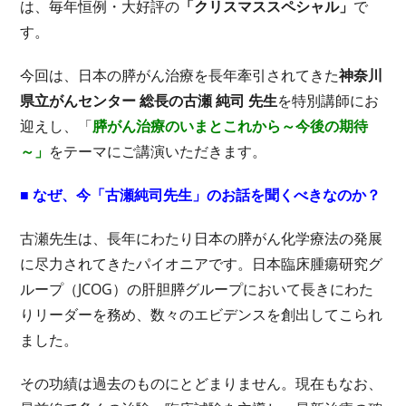
は、毎年恒例・大好評の
「クリスマススペシャル」
で
す。
今回は、日本の膵がん治療を長年牽引されてきた
神奈川
県立がんセンター 総長の古瀬 純司 先生
を特別講師にお
迎えし、「
膵がん治療のいまとこれから～今後の期待
～」
をテーマにご講演いただきます。
■ なぜ、今「古瀬純司先生」のお話を聞くべきなのか？
古瀬先生は、長年にわたり日本の膵がん化学療法の発展
に尽力されてきたパイオニアです。日本臨床腫瘍研究グ
ループ（JCOG）の肝胆膵グループにおいて長きにわた
りリーダーを務め、数々のエビデンスを創出してこられ
ました。
その功績は過去のものにとどまりません。現在もなお、