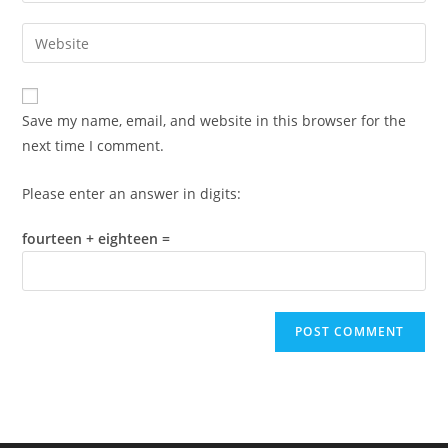
username
email
Enter
to
address
your
comment
to
website
comment
URL
Save my name, email, and website in this browser for the
(optional)
next time I comment.
Please enter an answer in digits:
fourteen + eighteen =