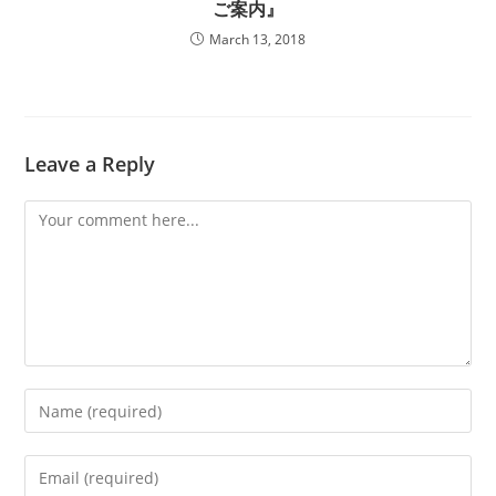
ご案内』
March 13, 2018
Leave a Reply
Comment
Enter
your
name
Enter
or
your