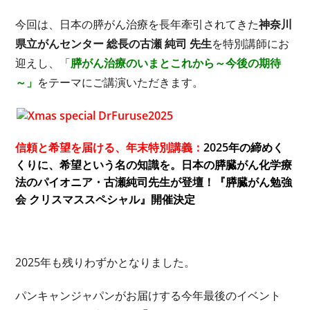
今回は、日本の膵がん治療を長年牽引されてきた
神奈川
県立がんセンター 総長の古瀬 純司 先生
を特別講師にお
迎えし、「
膵がん治療のいまとこれから～今後の期待
～」
をテーマにご講演いただきます。
信頼と希望を届ける、年末特別講義：
2025年の締めく
くりに、希望という名の知識を。日本の膵臓がん化学療
法のパイオニア・古瀬純司先生が登壇！『膵臓がん勉強
会 クリスマススペシャル』開催決定
2025年も残りわずかとなりました。
パンキャンジャパンがお届けする今年最後のイベント