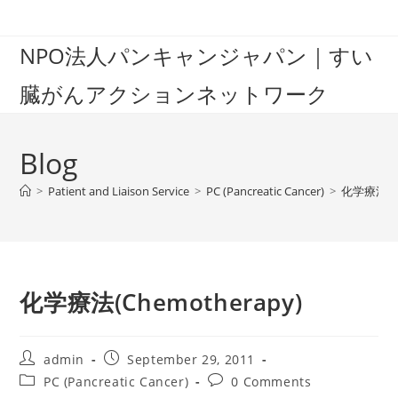
Skip
to
NPO法人パンキャンジャパン｜すい
content
臓がんアクションネットワーク
Blog
>
Patient and Liaison Service
>
PC (Pancreatic Cancer)
>
化学療法(Ch
化学療法(Chemotherapy)
Post
Post
admin
September 29, 2011
author:
published:
Post
Post
PC (Pancreatic Cancer)
0 Comments
category:
comments: