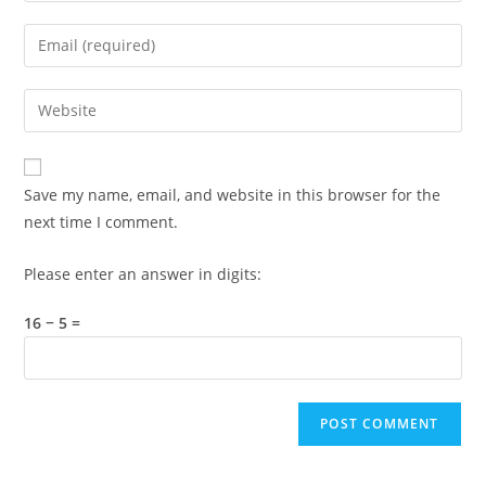
name
Enter
or
your
username
email
Enter
to
address
your
comment
to
website
comment
URL
Save my name, email, and website in this browser for the
(optional)
next time I comment.
Please enter an answer in digits:
16 − 5 =