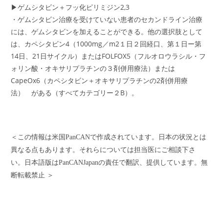
▶ゲムシタビン＋フッ化ピリミジン2,3
・ゲムシタビン治療を受けていない患者のセカンドライン治療
には、ゲムシタビンを加えることができる。他の選択肢として
は、カペシタビン4（1000mg／m2１日２回経口、第１日ー第
14日、21日サイクル）またはFOLFOX5（フルオロウラシル・フ
ォリン酸・オキサリプラチンの３剤併用療法）または
CapeOx6（カペシタビン＋オキサリプラチンの2剤併用療
法） がある（すべてカテゴリー２B）。
＜この情報は米国PanCANで作成されています。日本の状況とは
異なる点もあります。それらについては担当医にご相談下さ
い。日本語版はPanCANJapanの責任で翻訳、提供しています。無
断転載禁止 ＞