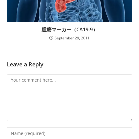
腫瘍マーカー（CA19-9）
September 29, 2011
Leave a Reply
Comment
Enter
your