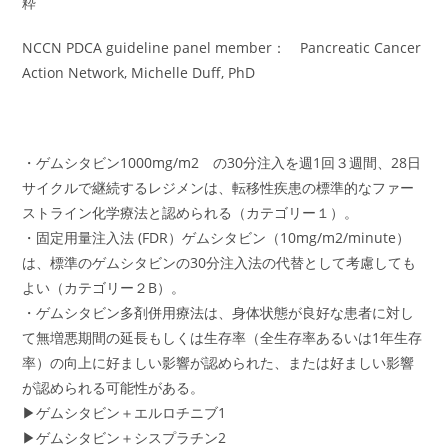
粋
NCCN PDCA guideline panel member： Pancreatic Cancer
Action Network, Michelle Duff, PhD
・ゲムシタビン1000mg/m2 の30分注入を週1回３週間、28日
サイクルで継続するレジメンは、転移性疾患の標準的なファー
ストライン化学療法と認められる（カテゴリー１）。
・固定用量注入法 (FDR）ゲムシタビン（10mg/m2/minute）
は、標準のゲムシタビンの30分注入法の代替として考慮しても
よい（カテゴリー２B）。
・ゲムシタビン多剤併用療法は、身体状態が良好な患者に対し
て無増悪期間の延長もしくは生存率（全生存率あるいは1年生存
率）の向上に好ましい影響が認められた、または好ましい影響
が認められる可能性がある。
▶ゲムシタビン＋エルロチニブ1
▶ゲムシタビン＋シスプラチン2