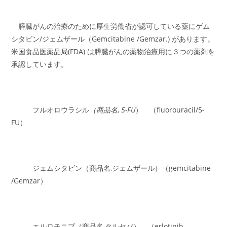
膵臓がんの治療のために厚生労働省が認可している薬にゲム
シタビン/ジェムザール（Gemcitabine /Gemzar.) があります。
米国食品医薬品局(FDA) は膵臓がんの薬物治療用に３つの薬剤を
承認しています。
フルオロウラシル
（
商品名
,
5-FU
） （fluorouracil/5-
FU）
ジェムシタビン（商品名,ジェムザール）（gemcitabine
/Gemzar）
エルロチニブ（商品名,タルセバ） （erlotinib