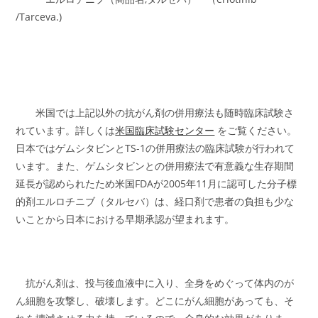
/Tarceva.)
米国では上記以外の抗がん剤の併用療法も随時臨床試験さ
れています。詳しくは
米国臨床試験センター
をご覧ください。
日本ではゲムシタビンとTS-1の併用療法の臨床試験が行われて
います。また、ゲムシタビンとの併用療法で有意義な生存期間
延長が認められたため米国FDAが2005年11月に認可した分子標
的剤エルロチニブ（タルセバ）は、経口剤で患者の負担も少な
いことから日本における早期承認が望まれます。
抗がん剤は、投与後血液中に入り、全身をめぐって体内のが
ん細胞を攻撃し、破壊します。どこにがん細胞があっても、そ