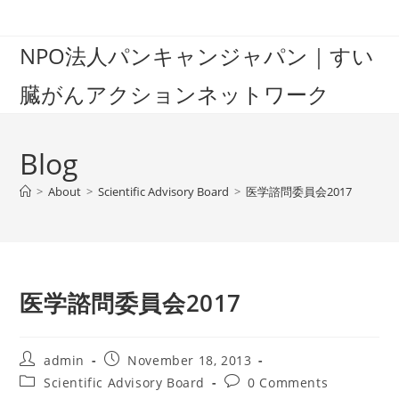
Skip
to
NPO法人パンキャンジャパン｜すい
content
臓がんアクションネットワーク
Blog
>
About
>
Scientific Advisory Board
>
医学諮問委員会2017
医学諮問委員会2017
Post
Post
admin
November 18, 2013
author:
published:
Post
Post
Scientific Advisory Board
0 Comments
category:
comments: