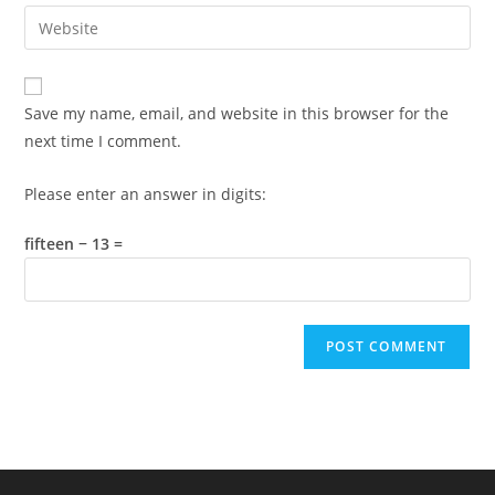
email
Enter
to
address
your
comment
to
website
comment
URL
Save my name, email, and website in this browser for the
(optional)
next time I comment.
Please enter an answer in digits:
fifteen − 13 =