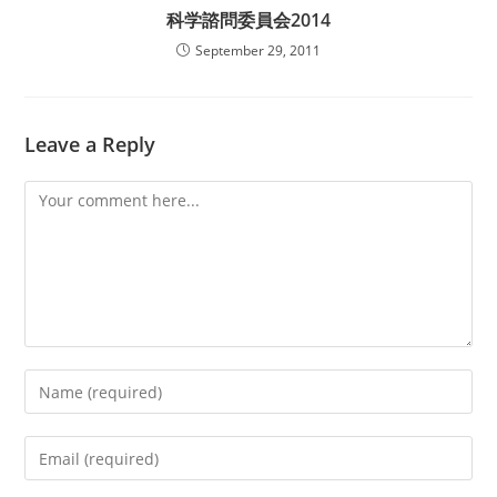
科学諮問委員会2014
September 29, 2011
Leave a Reply
Comment
Enter
your
name
Enter
or
your
username