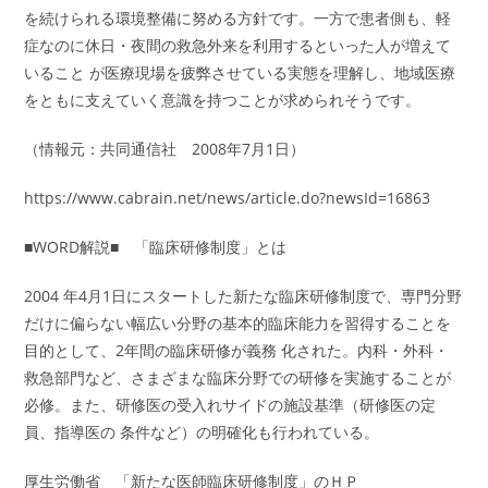
を続けられる環境整備に努める方針です。一方で患者側も、軽
症なのに休日・夜間の救急外来を利用するといった人が増えて
いること が医療現場を疲弊させている実態を理解し、地域医療
をともに支えていく意識を持つことが求められそうです。
（情報元：共同通信社 2008年7月1日）
https://www.cabrain.net/news/article.do?newsId=16863
■WORD解説■ 「臨床研修制度」とは
2004 年4月1日にスタートした新たな臨床研修制度で、専門分野
だけに偏らない幅広い分野の基本的臨床能力を習得することを
目的として、2年間の臨床研修が義務 化された。内科・外科・
救急部門など、さまざまな臨床分野での研修を実施することが
必修。また、研修医の受入れサイドの施設基準（研修医の定
員、指導医の 条件など）の明確化も行われている。
厚生労働省 「新たな医師臨床研修制度」のＨＰ