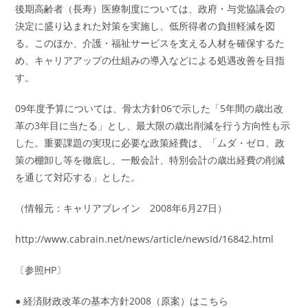
後期高齢者（長寿）医療制度については、政府・与党協議会の
決定に盛り込まれた対策を実施し、低所得者の負担軽減を図
る。このほか、介護・福祉サービスを支える人材を確保するた
め、キャリアアップの仕組みの導入などによる処遇改善を目指
す。
09年度予算については、骨太方針06で示した「5年間の歳出改
革の3年目に当たる」とし、最大限の歳出削減を行う方向性も示
した。重要課題の実現に必要な政策経費は、「ムダ・ゼロ、政
策の棚卸し等を徹底し、一般会計、特別会計の歳出経費の削減
を通じて対応する」とした。
（情報元：キャリアブレイン 2008年6月27日）
http://www.cabrain.net/news/article/newsId/16842.html
〔参照HP〕
● 経済財政改革の基本方針2008（原案）はこちら