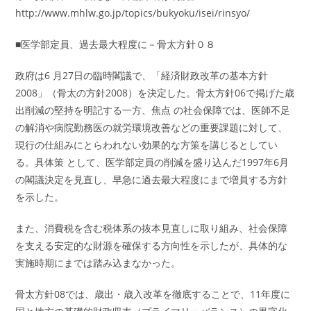
http://www.mhlw.go.jp/topics/bukyoku/isei/rinsyo/
■医学部定員、過去最大程度に－骨太方針０８
政府は6 月27日の臨時閣議で、「経済財政改革の基本方針
2008」（骨太の方針2008）を決定した。骨太方針06で掲げた歳
出削減の堅持を明記する一方、焦点 の社会保障では、医師不足
の解消や病院勤務医の就労環境改善などの重要課題に対して、
現行の仕組みにとらわれない効果的な方策を講じるとしてい
る。具体策 として、医学部定員の削減を盛り込んだ1997年6月
の閣議決定を見直し、早急に過去最大程度にまで増員する方針
を示した。
また、消費税を含む税体系の抜本見直しに取り組み、社会保障
を支える安定的な財源を確保する方向性を示したが、具体的な
実施時期にまでは踏み込まなかった。
骨太方針08では、歳出・歳入改革を徹底することで、11年度に