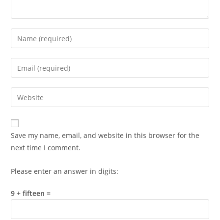
Enter
your
name
Enter
or
your
username
email
Enter
to
address
your
comment
to
website
comment
URL
Save my name, email, and website in this browser for the
(optional)
next time I comment.
Please enter an answer in digits:
9 + fifteen =