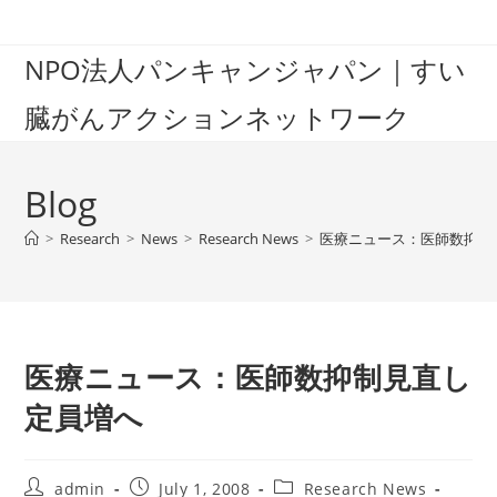
Skip
to
NPO法人パンキャンジャパン｜すい
content
臓がんアクションネットワーク
Blog
>
Research
>
News
>
Research News
>
医療ニュース：医師数抑制
医療ニュース：医師数抑制見直し
定員増へ
Post
Post
Post
admin
July 1, 2008
Research News