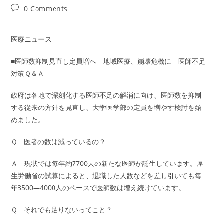
author:
published:
category:
Post
0 Comments
comments:
医療ニュース
■医師数抑制見直し定員増へ 地域医療、崩壊危機に 医師不足
対策Ｑ＆Ａ
政府は各地で深刻化する医師不足の解消に向け、医師数を抑制
する従来の方針を見直し、大学医学部の定員を増やす検討を始
めました。
Ｑ 医者の数は減っているの？
Ａ 現状では毎年約7700人の新たな医師が誕生しています。厚
生労働省の試算によると、退職した人数などを差し引いても毎
年3500―4000人のペースで医師数は増え続けています。
Ｑ それでも足りないってこと？