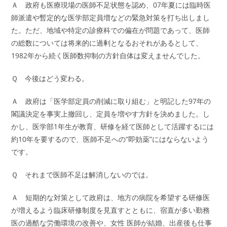
Ａ 政府も医療現場の医師不足状態を認め、07年夏には臨時医
師派遣や暫定的な医学部定員増などの緊急対策を打ち出しまし
た。ただ、地域や特定の診療科での偏在が問題であって、医師
の総数については将来的に過剰となるおそれがあるとして、
1982年から続く医師数抑制の方針自体は変えませんでした。
Ｑ 今後はどう変わる。
Ａ 政府は「医学部定員の削減に取り組む」と明記した97年の
閣議決定を事実上撤回し、定員を増やす方針を決めました。し
かし、医学部1年生が教育、研修を経て医師として活躍するには
約10年を要するので、医師不足への”即効薬”にはならないよう
です。
Ｑ それまで医師不足は解消しないのでは。
Ａ 短期的な対策として政府は、地方の病院を希望する研修医
が増えるよう臨床研修制度を見直すとともに、宿直が多い勤務
医の過酷な労働環境の改善や、女性 医師が結婚、出産後も仕事