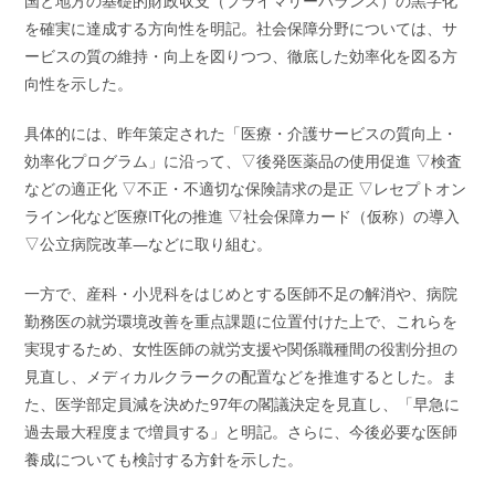
国と地方の基礎的財政収支（プライマリーバランス）の黒字化
を確実に達成する方向性を明記。社会保障分野については、サ
ービスの質の維持・向上を図りつつ、徹底した効率化を図る方
向性を示した。
具体的には、昨年策定された「医療・介護サービスの質向上・
効率化プログラム」に沿って、▽後発医薬品の使用促進 ▽検査
などの適正化 ▽不正・不適切な保険請求の是正 ▽レセプトオン
ライン化など医療IT化の推進 ▽社会保障カード（仮称）の導入
▽公立病院改革―などに取り組む。
一方で、産科・小児科をはじめとする医師不足の解消や、病院
勤務医の就労環境改善を重点課題に位置付けた上で、これらを
実現するため、女性医師の就労支援や関係職種間の役割分担の
見直し、メディカルクラークの配置などを推進するとした。ま
た、医学部定員減を決めた97年の閣議決定を見直し、「早急に
過去最大程度まで増員する」と明記。さらに、今後必要な医師
養成についても検討する方針を示した。