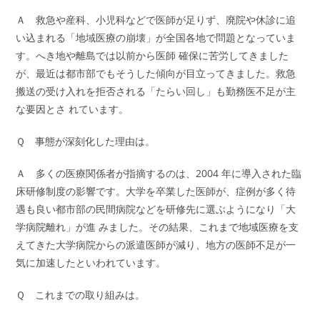
Ａ 救急や産科、小児科などで医師が足りず、廃院や休診に追
い込まれる「地域医療の崩壊」が全国各地で問題となっていま
す。へき地や離島では以前から医師 確保に苦労してきました
が、最近は都市部でもそうした傾向が目立ってきました。救急
搬送の受け入れを拒否される「たらい回し」も勤務医不足が主
な要因とさ れています。
Ｑ 事態が深刻化した理由は。
Ａ 多くの医療関係者が指摘するのは、2004 年に導入された臨
床研修制度の影響です。大学を卒業した医師が、症例が多く待
遇も良い都市部の民間病院などを研修先に選ぶようになり「大
学病院離れ」が進 みました。その結果、これまで地域医療を支
えてきた大学病院からの派遣医師が減り、地方の医師不足が一
気に加速したといわれています。
Ｑ これまでの取り組みは。