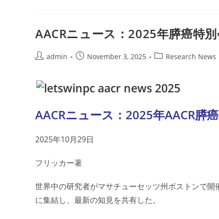
尿
病
が
膵
臓
AACRニュース：2025年膵癌特
が
ん
の
早
Post
Post
Post
admin
November 3, 2025
Research News
期
author:
published:
category:
兆
候
と
な
る
可
能
AACRニュース：2025年AACR
性
2025年10月29日
フリッカー著
世界中の研究者がマサチューセッツ州ボストンで開
に集結し、最新の知見を共有した。