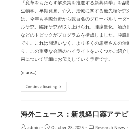
「変革をもたらす解決策を推進する新興科学」を副題
生物学、早期発見、介入、治療に関する最先端研究
は、今年も学際分野から数百名のグローバルリーダ
ル研究、臨床研究が取り上げられ、腫瘍進化、治療
などのトピックがプログラムを構成しました。膵臓
です。これは間違いなく、より多くの患者さんの治療成
り、この重要な会議のハイライトをいくつかご紹介
果について詳細にお伝えしていく予定です。
(more…)
AACR
Continue Reading
ニ
ュ
ー
ス：
2025
年
海外ニュース：新規経口薬アテ
膵
癌
特
別
Post
Post
Post
admin
October 28, 2025
Research News