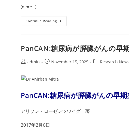
(more…)
AACR
Continue Reading
ニ
ュ
ー
ス：
が
ん
PanCAN:糖尿病が膵臓がんの
生
存
者
の
Post
Post
Post
admin
November 15, 2025
Research New
大
author:
published:
category:
半
が
健
康
的
な
PanCAN:糖尿病が膵臓がんの早
食
事
目
標
を
アリソン・ローゼンツワイグ 著
達
成
で
2017年2月6日
き