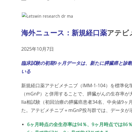
会
author:
published:
category:
議
か
ら
の
最
新
海外ニュース：新規経口薬
アテビ
報
告
2025年10月7日
臨床試験の初期9ヶ月データは、新たに膵臓癌と診
いる
新規経口薬アテビメチニブ（IMM-1-104）を標
（mGnP）と併用することで、膵臓がんの生存率が
IIa相試験（初回治療の膵臓癌患者34名、中央値9
た。アテビメチニブ＋mGnP投与群では、データが
6ヶ月時点の全生存率は94％、9ヶ月時点では8