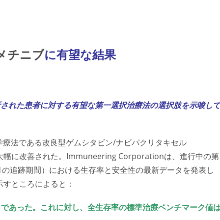
comments:
メチニブ
に有望な結果
断された患者に対する有望な第一選択治療法の選択肢を示唆し
準化学療法である改良型ゲムシタビン/ナビパクリタキセル
大幅に改善された。
Immuneering Corporationは、進行中の第
ヶ月の追跡期間）における生存率と安全性の最新データを発表し
示すところによると：
6％であった。これに対し、全生存率の標準治療ベンチマーク値