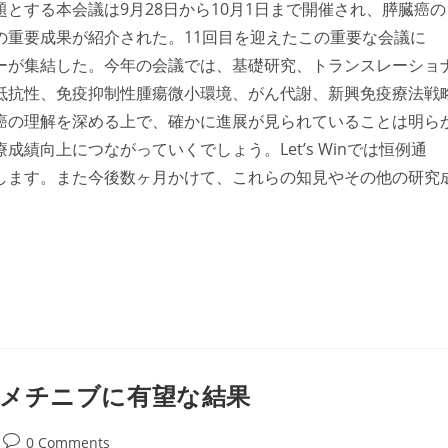
とする本会議は9月28日から10月1日まで開催され、膵臓癌の
の重要成果が紹介された。11回目を迎えたこの重要な会議に
ーが集結した。今年の会議では、基礎研究、トランスレーショ
抵抗性、免疫抑制性腫瘍微小環境、がん代謝、新興免疫療法戦
癌の理解を深める上で、確かに進展が見られていることは明ら
績向上につながっていくでしょう。Let’s Winでは恒例通
します。また今後数ヶ月かけて、これらの知見やその他の研究
ビメチニブに有望な結果
Post
0 Comments