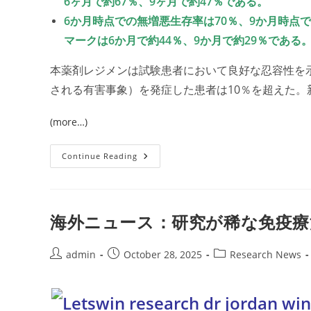
6ヶ月で約67％、9ヶ月で約47％である。
6か月時点での無増悪生存率は70％、9か月時点
マークは6か月で約44％、9か月で約29％である
本薬剤レジメンは試験患者において良好な忍容性を
される有害事象）を発症した患者は10％を超えた。
(more…)
海
Continue Reading
外
ニ
ュ
ー
ス：
新
海外ニュース：研究が稀な免疫療
規
経
口
薬
Post
Post
Post
admin
October 28, 2025
Research News
ア
author:
published:
category:
テ
ビ
メ
チ