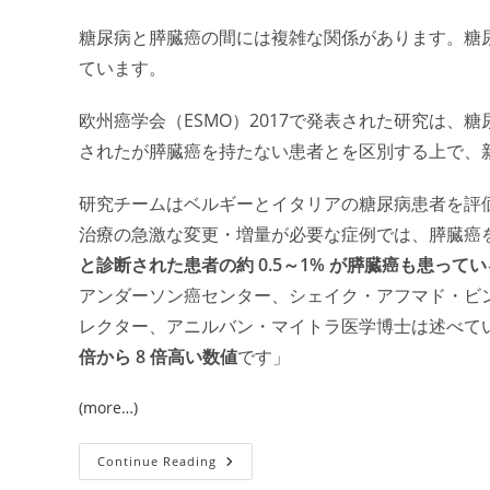
て
い
な
糖尿病と膵臓癌の間には複雑な関係があります。糖
い
ています。
欧州癌学会（ESMO）2017で発表された研究は
されたが膵臓癌を持たない患者とを区別する上で、
研究チームはベルギーとイタリアの糖尿病患者を評
治療の急激な変更・増量が必要な症例では、膵臓癌
と診断された患者の約 0.5～1% が膵臓癌も患ってい
アンダーソン癌センター、シェイク・アフマド・ビ
レクター、アニルバン・マイトラ医学博士は述べて
倍から 8 倍高い数値
です」
(more…)
PanCAN:
Continue Reading
糖