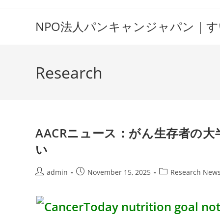
Skip
to
NPO法人パンキャンジャパン｜
content
Research
AACRニュース：がん生存者の
い
Post
Post
Post
admin
November 15, 2025
Research New
author:
published:
category: