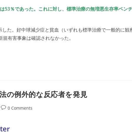
では53％であった。これに対し、標準治療の無増悪生存率ベン
。
示した。好中球減少症と貧血（いずれも標準治療で一般的に観
新規有害事象は確認されなかった。
法の例外的な反応者を発見
Post
0 Comments
comments: