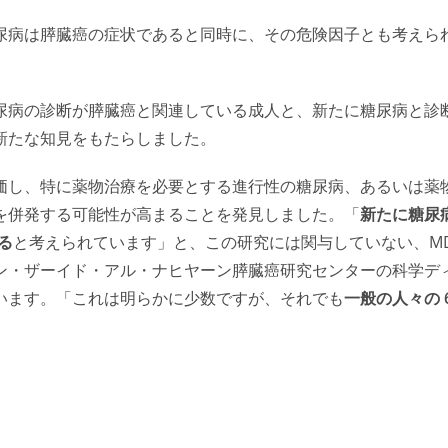
尿病は膵臓癌の症状であると同時に、その危険因子とも考えら
、糖尿病の診断が膵臓癌と関連している成人と、新たに糖尿病と診
新たな知見をもたらしました。
価し、特に薬物治療を必要とする進行性の糖尿病、あるいは薬
を併発する可能性が高まることを発見しました。「
新たに糖尿
る
と考えられています」と、この研究には関与していない、M
ン・ザーイド・アル・ナヒヤーン膵臓癌研究センターの科学デ
います。「これは明らかに少数ですが、それでも
一般の人々の 