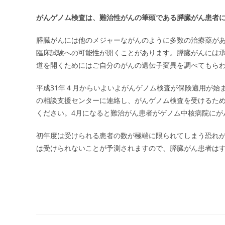
がんゲノム検査は、難治性がんの筆頭である膵臓がん患者
膵臓がんには他のメジャーながんのように多数の治療薬が
臨床試験への可能性が開くことがあります。膵臓がんには
道を開くためにはご自分のがんの遺伝子変異を調べてもら
平成31年４月からいよいよがんゲノム検査が保険適用が始
の相談支援センターに連絡し、がんゲノム検査を受けるた
ください。4月になると難治がん患者がゲノム中核病院にが
初年度は受けられる患者の数が極端に限られてしまう恐れ
は受けられないことが予測されますので、膵臓がん患者は