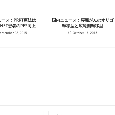
ース：PRRT療法は
国内ニュース：膵臓がんのオリゴ
t-NET患者のPFS向上
転移型と広範囲転移型
eptember 28, 2015
October 16, 2015
Enter