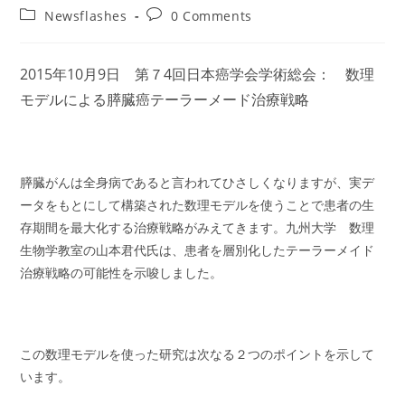
author:
published:
Post
Post
Newsflashes
0 Comments
category:
comments:
2015年10月9日 第７4回日本癌学会学術総会： 数理
モデルによる膵臓癌テーラーメード治療戦略
膵臓がんは全身病であると言われてひさしくなりますが、実デ
ータをもとにして構築された数理モデルを使うことで患者の生
存期間を最大化する治療戦略がみえてきます。九州大学 数理
生物学教室の山本君代氏は、患者を層別化したテーラーメイド
治療戦略の可能性を示唆しました。
この数理モデルを使った研究は次なる２つのポイントを示して
います。