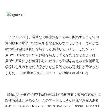
このモデルは、有効な化学療法をいち早く開始することで指
数関数的に増殖中のがん細胞数を減らすことができ、それが患
者の生存期間延長に寄与すると推論しています。したがって、
局所の腫瘍進行にのみ影響を与える手術を先行させるよりは、
局所の原発および遠隔転移の進行にも影響を与える術前補助化
学療法を組みわせた治療がより効果的である可能性が示唆され
ました。（Amikura et al、1995; Yachida et al2010）
膵臓がん手術の術後補助療法に対する術前化学療法の有意性に
関する議論があるなか、このデータは大きな臨床的意義のある
発見といえます (Hsu et al., 2010; Katz et al., 2009)。術後に補