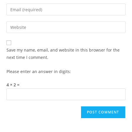
name
Enter
or
your
username
email
Enter
to
address
your
comment
to
website
comment
URL
Save my name, email, and website in this browser for the
(optional)
next time I comment.
Please enter an answer in digits:
4 × 2 =