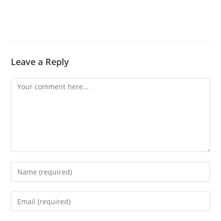
Leave a Reply
Comment
Enter
your
name
Enter
or
your
username