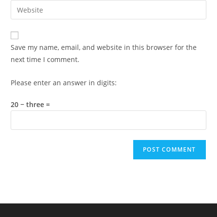
email
Enter
to
address
your
comment
to
website
comment
URL
Save my name, email, and website in this browser for the
(optional)
next time I comment.
Please enter an answer in digits:
20 − three =