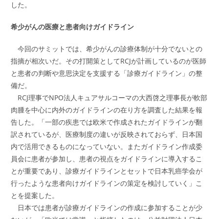
した。
希少がんの医療と患者向けガイドライン
今回のサミットでは、希少がんの診療体制が十分でないとの
指摘が相次いだ。その打開策としてRCJが計画しているのが医師
と患者の判断や意思決定を支援する「診療ガイドライン」の整
備だ。
RCJ理事でNPO法人キュアサルコーマの大西啓之理事長が軟部
肉腫を中心に内外のガイドラインの在り方を調査した結果を報
告した。「一部の疾患では欧米で作成されたガイドラインが翻
訳されているが、医療制度の違いが反映されておらず、日本国
内で活用できるものになっていない。またガイドライン作成委
員会に患者が参加し、患者の視点をガイドラインに導入するこ
とが重要であり、診療ガイドラインとセットで日本乳癌学会が
行ったような患者向けガイドラインの策定を検討していく」こ
とを提案した。
日本では患者が診療ガイドラインの作成に参加することが少