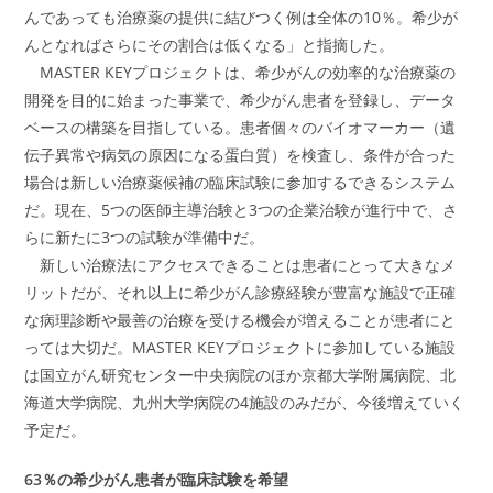
んであっても治療薬の提供に結びつく例は全体の10％。希少が
んとなればさらにその割合は低くなる」と指摘した。
MASTER KEYプロジェクトは、希少がんの効率的な治療薬の
開発を目的に始まった事業で、希少がん患者を登録し、データ
ベースの構築を目指している。患者個々のバイオマーカー（遺
伝子異常や病気の原因になる蛋白質）を検査し、条件が合った
場合は新しい治療薬候補の臨床試験に参加するできるシステム
だ。現在、5つの医師主導治験と3つの企業治験が進行中で、さ
らに新たに3つの試験が準備中だ。
新しい治療法にアクセスできることは患者にとって大きなメ
リットだが、それ以上に希少がん診療経験が豊富な施設で正確
な病理診断や最善の治療を受ける機会が増えることが患者にと
っては大切だ。MASTER KEYプロジェクトに参加している施設
は国立がん研究センター中央病院のほか京都大学附属病院、北
海道大学病院、九州大学病院の4施設のみだが、今後増えていく
予定だ。
63％の希少がん患者が臨床試験を希望