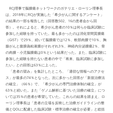
RCJ理事で脳腫瘍ネットワークのガテリエ・ローリン理事長
は、2018年にRCJが実施した「希少がんに関するアンケート」
の結果の一部を報告した（回答数502、16の患者会から回
答）。それによると、希少がん患者の10％は何らか臨床試験に
参加した経験を持っていた。最も多かったのは消化管間質腫瘍
（GIST）で29％、続いて脳腫瘍では12％、軟部肉腫で10％、胸
腺がんと腹膜偽粘液腫がそれぞれ3％、神経内分泌腫瘍2％、骨
の肉腫・小児脳腫瘍は0％という結果だった。また、臨床試験に
参加した経験を持たない患者の中で「将来、臨床試験に参加し
たい」との回答は63％に上った。
「患者の望み」を集計したところ、「適切な情報へのアクセ
ス」が最多の74％となった。次に多かった回答が「新規治療法
の確立」（66％）で、「希少がんの専門治療体制の確立」が
63％と続いた。また「ゲノム解析に基づいた治療の確立」につ
いては35％の患者が希望していた。これらの結果を踏まえ、ロ
ーリン理事長は「患者の立場を反映した治療ガイドラインの整
備とQOLに配慮した臨床試験・標準治療の確立が必要」と総括