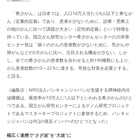
「希少がん」は日本では、人口10万人当たり6人以下と希なが
ん（定量的定義）であり、患者が少ないために、診療・受療上
の他のがんに比べて課題が大きい（定性的定義）という特徴を
持っている。国立がん研究センター希少がんセンターの川井章
センター長は「個々のがんの患者数が少ないために、乳がんや
肺がんなどの5大がんに比べ、注目される機会が少ない。しか
し、全ての希少がんの患者数を合わせると約190種類にも上り、
がん患者総数の15～22％に達する。早急な対策を必要とする」
と語る。
（編集注：NPO法人パンキャンジャパンが支援する膵神経内分
泌腫瘍は、罹患率が10万人に1人以下といわれる希少がんのひと
つである。国立がん研究センターによるゲノム研究プロジェク
トであるマスターキープロジェクトに参加するため、パンキャ
ンジャパンはRCJの発足メンバーのひとつとなった）
幅広く連携で“さざ波”を“大波”に