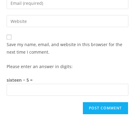
Enter
or
your
username
email
Enter
to
address
your
comment
to
website
comment
URL
Save my name, email, and website in this browser for the
(optional)
next time I comment.
Please enter an answer in digits:
sixteen − 5 =