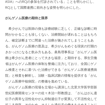
ASIA）へのRCJの参加を打診されている」ことを明らかにし、
RCJとして国際連携に前向きな姿勢を明らかにした。
がんゲノム医療の期待と限界
希少がんでは医師の側も診療経験に乏しく、正確な診断に時
間がかかることも珍しくない。治療開始が遅れることはもちろ
ん、確定診断までに間違った治療が施されてしまうこともあ
る。がんゲノム医療の普及は、希少がんをめぐる現状の打開の
きかっけになると飲み方もある。眞島理事長は「がんゲノム医
療は希少がん患者にとって大きな福音」と期待する。厚生労働
省はがんゲノム医療の体制を整備に注力しており、全国にゲノ
ム検査とそれに基づいた治療ができる「がんゲノム医療連携病
院」と検査を解析し、治験・臨床試験の情報を提供する「がん
ゲノム医療中核病院」の整備を進めている。
がんゲノム医療の現場を立場から講演した北里大学医学部新
世紀医療開発センターの佐々木治一郎教授は、「がんはがん遺
伝子の異常な活性化やがん抑制遺伝子が変異して不活性化して
起こる病気。そのため、そうした遺伝子の働きを止めることに