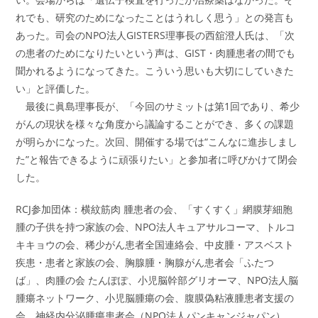
れでも、研究のためになったことはうれしく思う」との発言も
あった。司会のNPO法人GISTERS理事長の西舘澄人氏は、「次
の患者のためになりたいという声は、GIST・肉腫患者の間でも
聞かれるようになってきた。こういう思いも大切にしていきた
い」と評価した。
最後に眞島理事長が、「今回のサミットは第1回であり、希少
がんの現状を様々な角度から議論することができ、多くの課題
が明らかになった。次回、開催する場では“こんなに進歩しまし
た”と報告できるように頑張りたい」と参加者に呼びかけて閉会
した。
RCJ参加団体：横紋筋肉 腫患者の会、「すくすく」網膜芽細胞
腫の子供を持つ家族の会、NPO法人キュアサルコーマ、トルコ
キキョウの会、稀少がん患者全国連絡会、中皮腫・アスベスト
疾患・患者と家族の会、胸腺腫・胸腺がん患者会「ふたつ
ば」、肉腫の会 たんぽぽ、小児脳幹部グリオーマ、NPO法人脳
腫瘍ネットワーク、小児脳腫瘍の会、腹膜偽粘液腫患者支援の
会、神経内分泌腫瘍患者会（NPO法人パンキャンジャパン）、