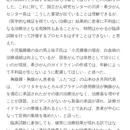
した。これに対して、国立がん研究センターの川井・希少がん
センター長は「こうした要望が出ていることは理解できるが、
（医学的な検証を得ていない治療は）結果的に患者に不利益に
なる治療法となる危険性もあることから、時間はかかるが臨床
試験を行って評価するプロセスをはずすことはできない」と答
えた。
小児脳腫瘍の会の馬上祐子氏は「小児腫瘍の場合、白血病の
治療成績は向上しているが、固形がんでは依然として治りにく
いのが現状。希少がんのガイドラインの作成では、年齢によっ
て不利益が生じないように配慮してほしい」と述べた。
胸腺腫・胸腺がん患者会「ふたつば」の山本ゆき共同代表
は、「パクリタキセルとカルボプラチンの併用療法が胸腺がん
を適応に承認されたがその後の治療法がなく、治療薬を増やす
ことが課題。エビデンスがないから新薬の承認が遅れ、診療ガ
イドラインの整備も遅れるということであれば、患者が中心に
なって症例の集積を進めたい」と語った。
臨床試験に参加しても、確実に治療効果が現れる訳ではな
い。会場からは「遺伝子検査を行ったが治療薬はなかった。そ