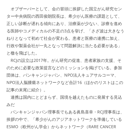
オブザーバーとして、会の冒頭に挨拶した国立がん研究セン
ター中央病院の西田俊朗院長は、希少がん医療の課題として、
正しい診断が遅れる傾向にあり、治療薬が少ない、診療を進め
る医師やコメディカルの不足の3点を挙げ、「さざ波は大きなう
ねりとなって初めて社会が変わる。患者と医療の連携に加え、
行政や製薬会社が一丸となって問題解決に当たる必要がある」
と檄を飛ばした。
RCJの設立は2017年。がん研究の促進、患者家族の支援、そ
のために必要な政策提言などのミッションを掲げている。参加
団体は、パンキャンジャパン、NPO法人キュアサルコーマ、
NPO法人脳腫瘍ネットワークなど合計16（ほかのリストはこの
記事の末尾に紹介）。
連携は国内にとどまらず、国境を越えたものに発展する見込
みだ
パンキャンジャパン理事長でもある眞島喜幸・RCJ理事長は、
挨拶の中で、「希少がんのアジアネットワークを準備している
ESMO（欧州がん学会）からネットワーク（RARE CANCER