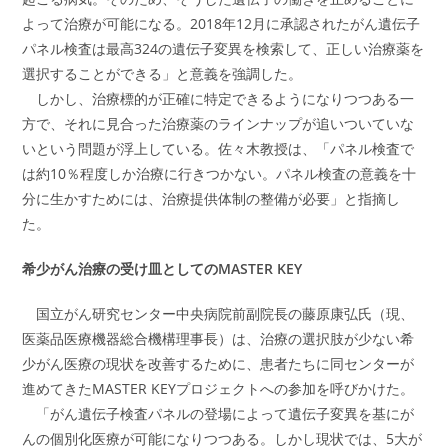
よって治療が可能になる。2018年12月に承認されたがん遺伝子
パネル検査は最高324の遺伝子変異を検索して、正しい治療薬を
選択することができる」と意義を強調した。
しかし、治療標的が正確に特定できるようになりつつある一
方で、それに見合った治療薬のラインナップが追いついていな
いという問題が浮上している。佐々木教授は、「パネル検査で
は約10％程度しか治療に行きつかない。パネル検査の意義を十
分に生かすためには、治療提供体制の整備が必要」と指摘し
た。
希少がん治療の受け皿としてのMASTER KEY
国立がん研究センター中央病院前副院長の藤原康弘氏（現、
医薬品医療機器総合機構理事長）は、治療の選択肢が少ない希
少がん医療の現状を改善するために、患者たちに同センターが
進めてきたMASTER KEYプロジェクトへの参加を呼びかけた。
「がん遺伝子検査パネルの登場によって遺伝子変異を基にが
んの個別化医療が可能になりつつある。しかし現状では、5大が