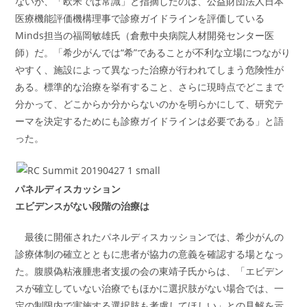
ないが、「欧米では常識」と指摘したのは、公益財団法人日本
医療機能評価機構理事で診療ガイドラインを評価している
Minds担当の福岡敏雄氏（倉敷中央病院人材開発センター医
師）だ。「希少がんでは“希”であることが不利な立場につながり
やすく、施設によって異なった治療が行われてしまう危険性が
ある。標準的な治療を挙有すること、さらに現時点でどこまで
分かって、どこからか分からないのかを明らかにして、研究テ
ーマを決定するためにも診療ガイドラインは必要である」と語
った。
パネルディスカッション
エビデンスがない段階の治療は
最後に開催されたパネルディスカッションでは、希少がんの
診療体制の確立とともに患者が協力の意義を確認する場となっ
た。腹膜偽粘液腫患者支援の会の東靖子氏からは、「エビデン
スが確立していない治療でもほかに選択肢がない場合では、一
定の制限内で実施する選択肢も考慮してほしい」との見解を示