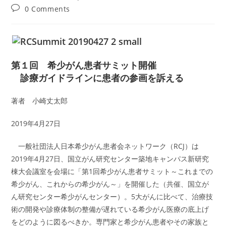
author:
published:
category:
Post
0 Comments
comments:
第１回 希少がん患者サミット開催
診療ガイドラインに患者の参画を訴える
著者 小崎丈太郎
2019年4月27日
一般社団法人日本希少がん患者会ネットワーク（RCJ）は
2019年4月27日、国立がん研究センター築地キャンパス新研究
棟大会議室を会場に「第1回希少がん患者サミット～これまでの
希少がん、これからの希少がん～」を開催した（共催、国立が
ん研究センター希少がんセンター）。5大がんに比べて、治療技
術の開発や診療体制の整備が遅れている希少がん医療の底上げ
をどのように図るべきか。専門家と希少がん患者やその家族と