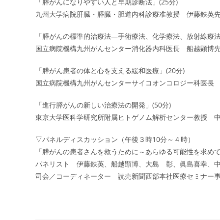
「膵がんになりやすい人と早期診断法」(25分)
九州大学病院肝臓・膵臓・胆道内科診療准教授 伊藤鉄英
「膵がんの標準的治療法―手術療法、化学療法、放射線療法」
国立病院機構九州がんセンター消化器内科医長 船越顕博
「膵がん患者の体と心を支える緩和医療」(20分)
国立病院機構九州がんセンターサイコオンコロジー科医長
「進行膵がんの新しい治療法の開発」(50分)
東京大学医科学研究所附属ヒトゲノム解析センター教授 
▽パネルディスカッション（午後３時10分～４時）
「膵がんの患者さんを救うために～あらゆる可能性を求め
パネリスト 伊藤鉄英、船越顕博、大島 彰、眞島喜幸、
司会／コーディネーター 読売新聞西部本社医療セミナー