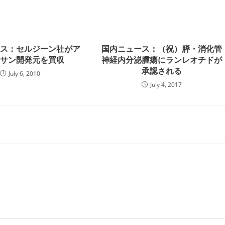
ース：セルジーン社がア
国内ニュース：（祝）膵・消化管
キサン開発元を買収
神経内分泌腫瘍にランレオチドが
承認される
July 6, 2010
July 4, 2017