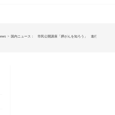
News
>
国内ニュース： 市民公開講座「膵がんを知ろう」 進行膵がん新治