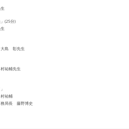
先生
(25分)
先生
 大島 彰先生
中村祐輔先生
て」
中村祐輔
事務局長 藤野博史