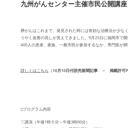
九州がんセンター主催市民公開講座
膵がんはこれまで、発見された時には有効な治療法が少な
うやく改善の兆しが見えてきました。9月25日に福岡市で
400人の患者、家族、一般市民が参加するなか、専門医が
詳しくはこちら
（
10月10日付読売新聞記事 － 掲載許可P
□プログラム内容
▽講演（午後1時５分～午後3時00分）