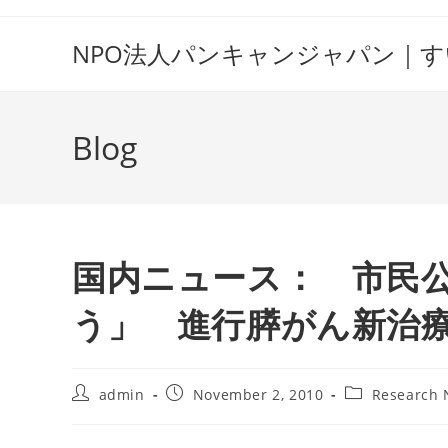
Skip
to
NPO法人パンキャンジャパン｜
content
Blog
国内ニュース： 市民
う」 進行膵がん新治
Post
Post
Post
admin
November 2, 2010
Research
author:
published:
category: