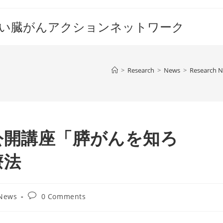
すい臓がんアクションネットワーク
>
Research
>
News
>
Research 
公開講座「膵がんを知ろ
療法
Post
 News
0 Comments
comments: