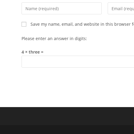
Enter
Enter
your
your
name
email
Save my name, email, and website in this browser f
or
address
username
to
Please enter an answer in digits:
to
comment
comment
4 × three =