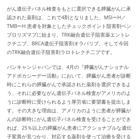
がん遺伝子パネル検査をもとに選択できる膵臓がんに承
認された薬剤は、これで4剤となりました。MSIーH／
TMBーH 患者を対象としたチェックポイント阻害剤ペン
ブロリズマブに始まり、TRK融合遺伝子阻害薬エントレ
クチニブ、BRCA遺伝子阻害剤オラパリブ、そして今回
のTRK融合遺伝子阻害剤ラロトレクチ二ブです。
パンキャンジャパンでは、4月の『膵臓がんナショナル
アドボカシーデー活動』において、膵臓がん患者が診断
時にこれらの膵臓がんで承認された薬剤を選択できるよ
う、それに必要ながん遺伝子パネル検査がアメリカのよ
うに診断時に受けられるよう厚労省に要望書を提出しま
す。その大きな理由は、アメリカのように患者が膵臓が
んの診断時にがん遺伝子パネル検査を受けることができ
れば、25％以上の膵臓がん患者にアクショナブルな遺伝
子変異が見つかり、対応する薬剤を使って治療を受ける