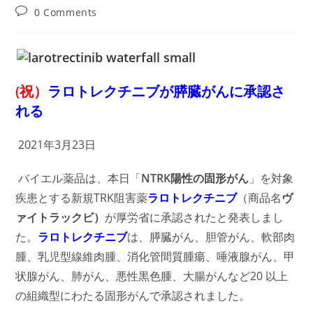
author:
published:
category:
Post
0 Comments
comments:
(祝）
ラロトレクチニブが
膵臓がんに
承認さ
れる
2021年3月23日
バイエル薬品は、本日「
NTRK陽性の固形がん
」を対象
疾患とする新規TRK阻害薬
ラロトレクチニブ
（商品名
ヴ
ァイトラックビ）
が厚労省に承認されたと発表しまし
た。
ラロトレクチニブ
は、膵臓がん、胆管がん、軟部肉
腫、乳児型線維肉腫、消化管間質腫瘍、唾液腺がん、甲
状腺がん、肺がん、悪性黒色腫、大腸がんなど20 以上
の組織型にわたる固形がんで承認されました。