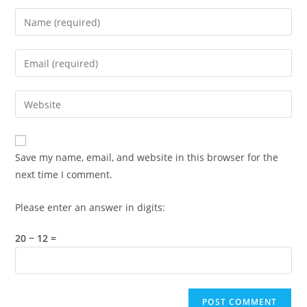
Enter
your
name
Enter
or
your
username
email
Enter
to
address
your
comment
to
website
comment
URL
Save my name, email, and website in this browser for the
(optional)
next time I comment.
Please enter an answer in digits:
20 − 12 =