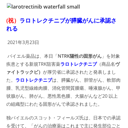
(祝）
ラロトレクチニブが
膵臓がんに
承認さ
れる
2021年3月23日
バイエル薬品は、本日「
NTRK陽性の固形がん
」を対象
疾患とする新規TRK阻害薬
ラロトレクチニブ
（商品名
ヴ
ァイトラックビ）
が厚労省に承認されたと発表しまし
た。
ラロトレクチニブ
は、膵臓がん、胆管がん、軟部肉
腫、乳児型線維肉腫、消化管間質腫瘍、唾液腺がん、甲
状腺がん、肺がん、悪性黒色腫、大腸がんなど20 以上
の組織型にわたる固形がんで承認されました。
独バイエルのスコット・フィールズ氏は、日本での承認
を受けて、「がんの治療薬はこれまで主に発生部位ごと