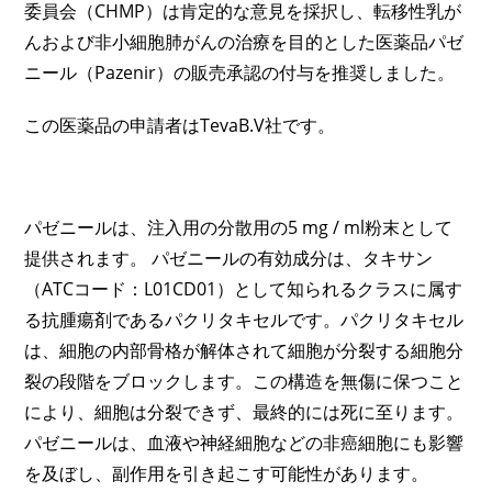
委員会（CHMP）は肯定的な意見を採択し、転移性乳が
んおよび非小細胞肺がんの治療を目的とした医薬品パゼ
ニール（Pazenir）の販売承認の付与を推奨しました。
この医薬品の申請者はTevaB.V社です。
パゼニールは、注入用の分散用の5 mg / ml粉末として
提供されます。 パゼニールの有効成分は、タキサン
（ATCコード：L01CD01）として知られるクラスに属す
る抗腫瘍剤であるパクリタキセルです。パクリタキセル
は、細胞の内部骨格が解体されて細胞が分裂する細胞分
裂の段階をブロックします。この構造を無傷に保つこと
により、細胞は分裂できず、最終的には死に至ります。
パゼニールは、血液や神経細胞などの非癌細胞にも影響
を及ぼし、副作用を引き起こす可能性があります。