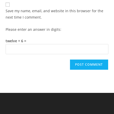
website
comment
URL
Save my name, email, and website in this browser for the
(optional)
next time I comment.
Please enter an answer in digits:
twelve + 6 =