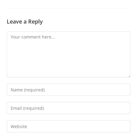
Leave a Reply
Comment
Enter
your
name
Enter
or
your
username
email
Enter
to
address
your
comment
to