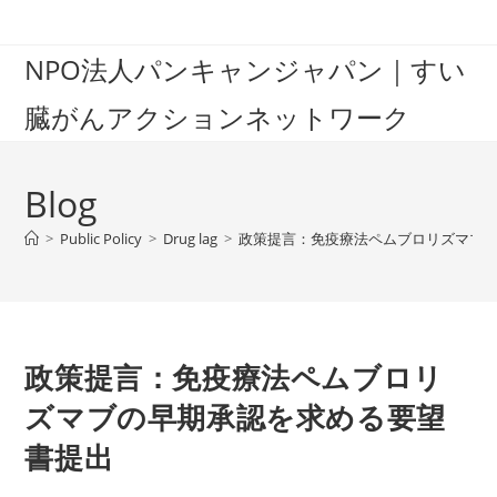
Skip
to
NPO法人パンキャンジャパン｜すい
content
臓がんアクションネットワーク
Blog
>
Public Policy
>
Drug lag
>
政策提言：免疫療法ペムブロリズマブ
政策提言：免疫療法ペムブロリ
ズマブの早期承認を求める要望
書提出