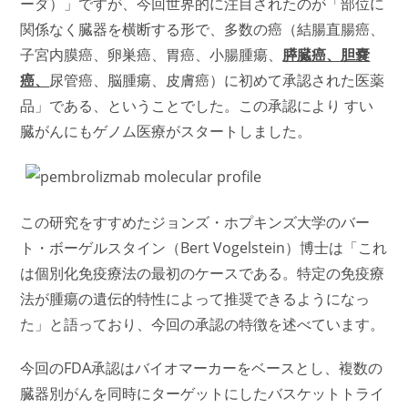
ーダ）」ですが、今回世界的に注目されたのが「部位に
関係なく臓器を横断する形で、多数の癌（結腸直腸癌、
子宮内膜癌、卵巣癌、胃癌、小腸腫瘍、
膵臓癌、胆嚢
癌、
尿管癌、脳腫瘍、皮膚癌）に初めて承認された医薬
品」である、ということでした。この承認により すい
臓がんにもゲノム医療がスタートしました。
この研究をすすめたジョンズ・ホプキンズ大学のバー
ト・ボーゲルスタイン（Bert Vogelstein）博士は「これ
は個別化免疫療法の最初のケースである。特定の免疫療
法が腫瘍の遺伝的特性によって推奨できるようになっ
た」と語っており、今回の承認の特徴を述べています。
今回のFDA承認はバイオマーカーをベースとし、複数の
臓器別がんを同時にターゲットにしたバスケットトライ