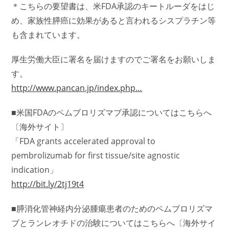
＊こちらの要望書は、米FDA承認のキートルーダをはじ
め、家族性膵癌に効果があると言われるシスプラチン等
も含まれています。
厚生労働大臣に署名を届けますのでご署名をお願いしま
す。
http://www.pancan.jp/index.php…
■米国FDAのペムブロリズマブ承認についてはこちらへ
〔海外サイト〕
「FDA grants accelerated approval to
pembrolizumab for first tissue/site agnostic
indication」
http://bit.ly/2tj19t4
■膵消化管神経内分泌腫瘍患者のためのペムブロリズマ
ブとランレオチドの治験についてはこちらへ〔海外サイ