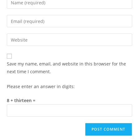
your
name
Enter
or
your
username
email
Enter
to
address
your
comment
to
website
comment
URL
Save my name, email, and website in this browser for the
(optional)
next time I comment.
Please enter an answer in digits:
8 + thirteen =