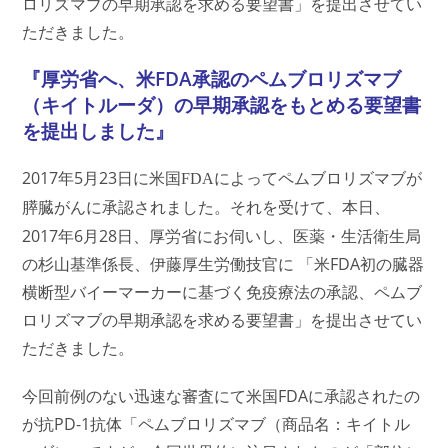
ロリズマブの早期承認を求める要望書」を提出させてい
ただきました。
『厚労省へ、米FDA承認のペムブロリズマブ
（キイトルーダ）の早期承認をもとめる要望書
を提出しました』
2017年5
23
月
日に米国FDAによってペムブロリズマブが
本日、
膵臓がんに承認されました。それを受けて、
2017年6月28日、厚労省にお伺いし、医薬・生活衛生局
の杉山基準係長、伊藤厚生労働技官に 「米FDA初の臓器
横断型バイーマーカーに基づく免疫療法の承認、ペムブ
ロリズマブの早期承認を求める要望書」を提出させてい
ただきました。
今回前例のない迅速な審査にて米国FDAに承認されたの
が抗PD-1抗体「ペムブロリズマブ（商品名：キイトル