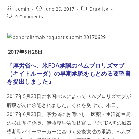
Post
Post
Post
admin
June 29, 2017
Drug lag
author:
published:
category:
Post
0 Comments
comments:
2017年6月28日
『厚労省へ、米FDA承認のペムブロリズマブ
（キイトルーダ）の早期承認をもとめる要望書
を提出しました』
2017年5
23
月
日に米国FDAによってペムブロリズマブが
本日、
膵臓がんに承認されました。それを受けて、
2017年6月28日、厚労省にお伺いし、医薬・生活衛生局
の杉山基準係長、伊藤厚生労働技官に 「米FDA初の臓器
横断型バイーマーカーに基づく免疫療法の承認、ペムブ