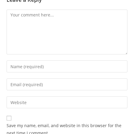
Comment
Enter
your
name
Enter
or
your
username
email
Enter
to
address
your
comment
to
website
comment
URL
Save my name, email, and website in this browser for the
(optional)
next time I comment.