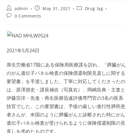
Post
Post
Post
admin
May 31, 2021
Drug lag
author:
published:
category:
Post
0 Comments
comments:
2021年5月24日
厚生労働省17階にある保険局医療課を訪れ、「膵臓がん
のがん遺伝子パネル検査の保険償還制限見直しに関する
要望書」を手渡しました。丁寧に対応してくださったの
は、原澤朋史・課長補佐（写真右）、岡嶋良典・主査と
伊藤宗洋・先進・再生医療迅速評価専門官の3名の医系
技官でした。この要望書は、予後の厳しい進行性膵癌患
者さんが、米国のように膵臓がんと診断された時にがん
遺伝子パネル検査が受けられるように保険償還制限の見
直しを求めたものです。