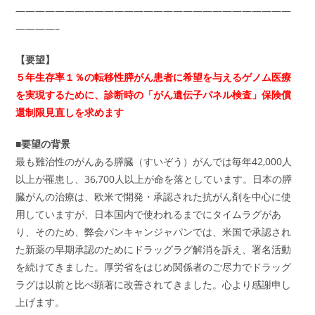
————————————————————————————
————–
【要望】
５年生存率１％の転移性膵がん患者に希望を与えるゲノム医療
を実現するために、診断時の「がん遺伝子パネル検査」保険償
還制限見直しを求めます
■要望の背景
最も難治性のがんある膵臓（すいぞう）がんでは毎年42,000人
以上が罹患し、36,700人以上が命を落としています。日本の膵
臓がんの治療は、欧米で開発・承認された抗がん剤を中心に使
用していますが、日本国内で使われるまでにタイムラグがあ
り、そのため、弊会パンキャンジャパンでは、米国で承認され
た新薬の早期承認のためにドラッグラグ解消を訴え、署名活動
を続けてきました。厚労省をはじめ関係者のご尽力でドラッグ
ラグは以前と比べ顕著に改善されてきました。心より感謝申し
上げます。