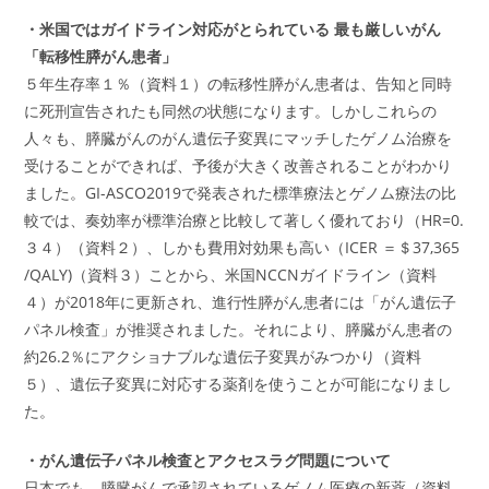
・米国ではガイドライン対応がとられている 最も厳しいがん
「転移性膵がん患者」
５年生存率１％（資料１）の転移性膵がん患者は、告知と同時
に死刑宣告されたも同然の状態になります。しかしこれらの
人々も、膵臓がんのがん遺伝子変異にマッチしたゲノム治療を
受けることができれば、予後が大きく改善されることがわかり
ました。GI-ASCO2019で発表された標準療法とゲノム療法の比
較では、奏効率が標準治療と比較して著しく優れており（HR=0.
３４）（資料２）、しかも費用対効果も高い（ICER ＝＄37,365
/QALY)（資料３）ことから、米国NCCNガイドライン（資料
４）が2018年に更新され、進行性膵がん患者には「がん遺伝子
パネル検査」が推奨されました。それにより、膵臓がん患者の
約26.2％にアクショナブルな遺伝子変異がみつかり（資料
５）、遺伝子変異に対応する薬剤を使うことが可能になりまし
た。
・がん遺伝子パネル検査とアクセスラグ問題について
日本でも、膵臓がんで承認されているゲノム医療の新薬（資料