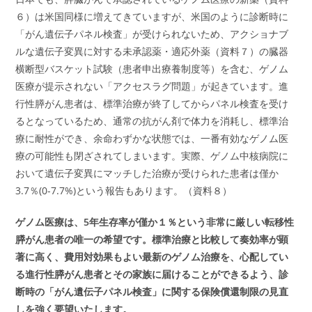
６）は米国同様に増えてきていますが、米国のように診断時に
「がん遺伝子パネル検査」が受けられないため、アクショナブ
ルな遺伝子変異に対する未承認薬・適応外薬（資料７）の臓器
横断型バスケット試験（患者申出療養制度等）を含む、ゲノム
医療が提示されない「アクセスラグ問題」が起きています。進
行性膵がん患者は、標準治療が終了してからパネル検査を受け
るとなっているため、通常の抗がん剤で体力を消耗し、標準治
療に耐性ができ、余命わずかな状態では、一番有効なゲノム医
療の可能性も閉ざされてしまいます。実際、ゲノム中核病院に
おいて遺伝子変異にマッチした治療が受けられた患者は僅か
3.7％(0-7.7%)という報告もあります。（資料８）
ゲノム医療は、5年生存率が僅か１％という非常に厳しい転移性
膵がん患者の唯一の希望です。標準治療と比較して奏効率が顕
著に高く、費用対効果もよい最新のゲノム治療を、心配してい
る進行性膵がん患者とその家族に届けることができるよう、診
断時の「がん遺伝子パネル検査」に関する保険償還制限の見直
しを強く要望いたします。