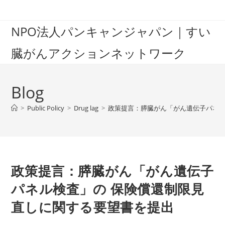
Skip
to
NPO法人パンキャンジャパン｜すい
content
臓がんアクションネットワーク
Blog
>
Public Policy
>
Drug lag
>
政策提言：膵臓がん「がん遺伝子パネル
政策提言：膵臓がん「がん遺伝子
パネル検査」の 保険償還制限見
直しに関する要望書を提出