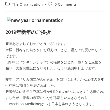
author:
published:
Post
Post
The Organization
0 Comments
category:
comments:
2019年新年のご挨拶
新年あけましておめでとうございます。
皆様、新春をお健やかにお迎えのことと、謹んでお慶び申し上
げます。
旧年中はパンキャンジャパンの活動をはじめ、様々なご支援を
賜り、大変お世話になりました。心より感謝申し上げます。
昨年、アメリカ国立がん研究所（NCI）により、がん全体の５年
生存率は75％と発表されました。
膵臓がんの５年生存率は僅か9％と他のがんに大きく引き離され
ましたが、患者の希望につながる新しい大きなうねり
（Precision Medicine)がいま日本を訪れようとしてます。