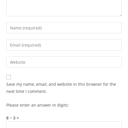
Enter
your
name
Enter
or
your
username
email
Enter
to
address
your
comment
to
website
comment
URL
Save my name, email, and website in this browser for the
(optional)
next time I comment.
Please enter an answer in digits:
8 − 3 =