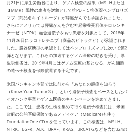
月21日に厚生労働省により、ゲノム検査の結果（MSI-Hまたは
ｄMMR）陽性の患者を対象として抗PD－１抗体薬ペンブロリズ
マブ（商品名キイトルーダ）が膵臓がんでも承認されました。
さらにアメリカでは膵臓がんを含む神経栄養受容体チロシンキ
ナーゼ（NTRK）融合遺伝子をもつ患者を対象として、2018年
11月26日にラロトレチニブ（商品名ビトラクビ）が承認されま
した。臓器横断型の承認としてはペンブロリズマブに次いで第2
弾となります。これらの加速するゲノム医療の動きを受け、厚
生労働省は、2019年4月にはゲノム医療の基となる、がん細胞
の遺伝子検査を保険償還する予定です。
米国パンキャン本部では以前から「あなたの腫瘍を知ろう
（Know-Your-Tumor®）」という遺伝子検査をベースとしたバ
イオバンク事業とゲノム医療のキャンペーンを進めてきまし
た。ここでは、患者の生検を集めて行う遺伝子検査には、米国
政府の公的医療保険であるメディケア（Medicare)も使う
FoundationOne CDｘを使っています。この検査は、MSI-H、
NTRK、EGFR、ALK、BRAF、KRAS、BRCA1/2などを含む324の