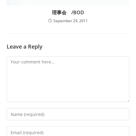
理事会 /BOD
September 29, 2011
Leave a Reply
Comment
Enter
your
name
Enter
or