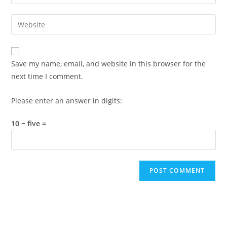
your
username
email
Enter
to
address
your
comment
to
website
comment
URL
Save my name, email, and website in this browser for the
(optional)
next time I comment.
Please enter an answer in digits:
10 − five =