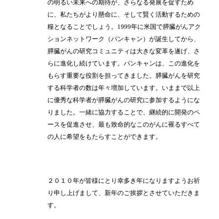
の明るい未来への期待が、さらなる発展を促すため
に、私たちがより懸命に、そして賢く活動するための
糧となることでしょう。1999年に米国で膵臓がんアク
ションネットワーク（パンキャン）が誕生してから、
膵臓がんの研究コミュニティは大きな変革を遂げ、さ
らに進化し続けています。パンキャンは、この進化を
もらす重要な役割を担ってきました。膵臓がんを研究
する科学者の数は年々増加しています。いままで以上
に優秀な科学者が膵臓がんの研究に参加するようにな
りました。一緒に協力することで、継続的に開発のペ
ースを促進させ、最も致命的なこのがんに罹るすべて
の人に希望をもたらすことができます。
２０１０年が皆様にとり幸多き年になりますようお祈
り申し上げまして、新年のご挨拶とさせていただきま
す。