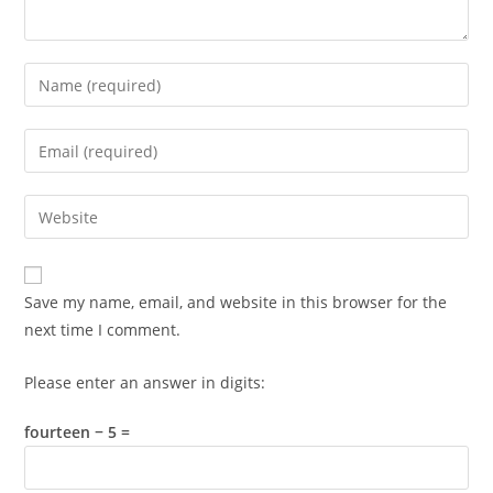
Enter
your
name
Enter
or
your
username
email
Enter
to
address
your
comment
to
website
comment
URL
Save my name, email, and website in this browser for the
(optional)
next time I comment.
Please enter an answer in digits:
fourteen − 5 =