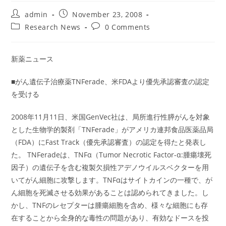
Post
Post
admin
November 23, 2008
author:
published:
Post
Post
Research News
0 Comments
category:
comments:
新薬ニュース
■がん遺伝子治療薬TNFerade、米FDAより優先承認審査の認定
を受ける
2008年11月11日、米国GenVec社は、局所進行性膵がんを対象
とした生物学的製剤「TNFerade」がアメリカ連邦食品医薬品局
（FDA）にFast Track（優先承認審査）の認定を得たと発表し
た。 TNFeradeは、TNFα（Tumor Necrotic Factor-α:腫瘍壊死
因子）の遺伝子を含む複製欠損性アデノウイルスベクターを用
いてがん細胞に攻撃します。TNFαはサイトカインの一種で、が
ん細胞を死滅させる効果があることは認められてきました。し
かし、TNFのレセプターは腫瘍細胞を含め、様々な細胞にも存
在することから全身的な毒性の問題があり、有効なドースを投