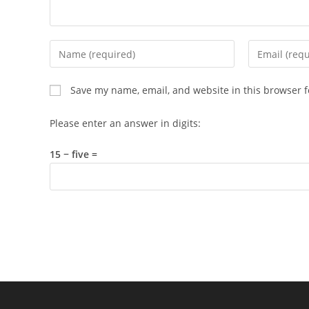
Enter
Enter
your
your
name
email
Save my name, email, and website in this browser f
or
address
username
to
Please enter an answer in digits:
to
comment
comment
15 − five =