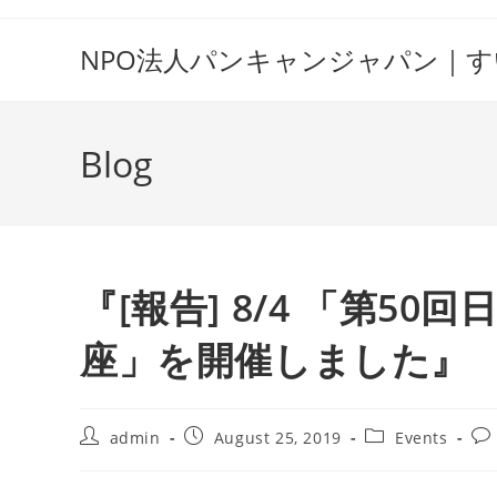
Skip
to
NPO法人パンキャンジャパン｜
content
Blog
『[報告] 8/4 「第5
座」を開催しました』
Post
Post
Post
Pos
admin
August 25, 2019
Events
author:
published:
category:
co