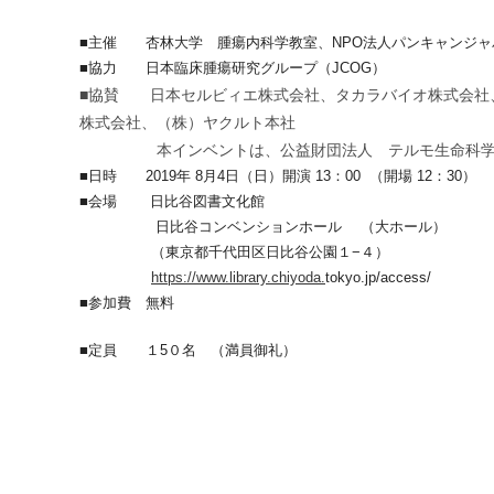
■主催 杏林大学 腫瘍内科学教室、NPO法人パンキャンジャ
■協力 日本臨床腫瘍研究グループ（JCOG）
■協賛 日本セルビィエ株式会社、タカラバイオ株式会社
株式会社、（株）ヤクルト本社
本インベントは、公益財団法人 テルモ生命科学芸術財
■日時 2019年 8月4日（日）開演 13：00 （開場 12：30）
■会場 日比谷図書文化館
日比谷コンベンションホール （大ホール）
（東京都千代田区日比谷公園１−４）
https://www.library.chiyoda.
tokyo.jp/access/
■参加費 無料
■定員 １5０名 （満員御礼）