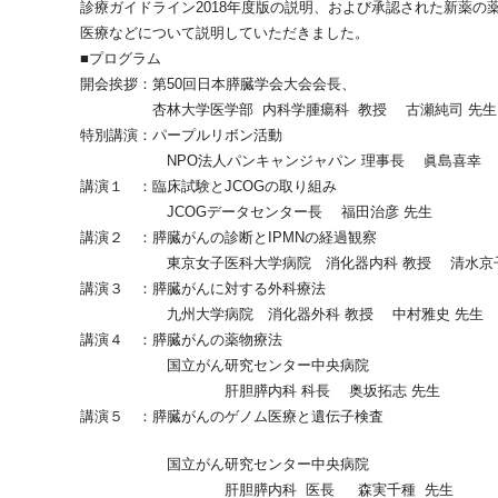
診療ガイドライン2018年度版の説明、および承認された新薬
医療などについて説明していただきました。
■プログラム
開会挨拶：第50回日本膵臓学会大会会長、
杏林大学医学部 内科学腫瘍科 教授 古瀬純司 先生
特別講演：パープルリボン活動
NPO法人パンキャンジャパン 理事長 眞島喜幸
講演１ ：臨床試験とJCOGの取り組み
JCOGデータセンター長 福田治彦 先生
講演２ ：膵臓がんの診断とIPMNの経過観察
東京女子医科大学病院 消化器内科 教授 清水京子
講演３ ：膵臓がんに対する外科療法
九州大学病院 消化器外科 教授 中村雅史 先生
講演４ ：膵臓がんの薬物療法
国立がん研究センター中央病院
肝胆膵内科 科長 奥坂拓志 先生
講演５ ：膵臓がんのゲノム医療と遺伝子検査
国立がん研究センター中央病院
肝胆膵内科 医長 森実千種 先生