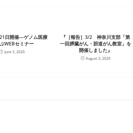
6月21日開催―ゲノム医療
『［報告］3/2 神奈川支部「第
ぶWEBセミナー
一回膵臓がん・胆道がん教室」を
開催しました』
June 5, 2020
August 3, 2020