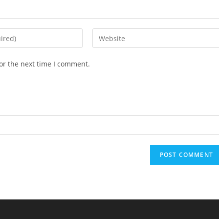
Enter
your
website
or the next time I comment.
URL
(optional)