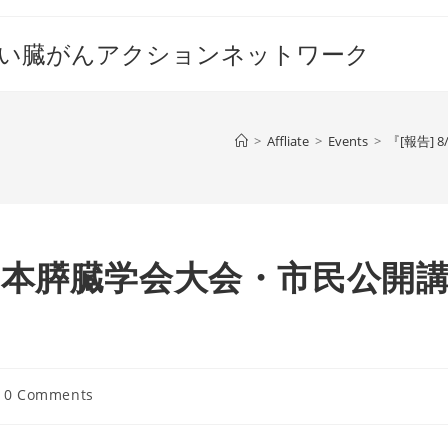
すい臓がんアクションネットワーク
>
Affliate
>
Events
>
『[報告]
0回日本膵臓学会大会・市民公開
t
0 Comments
mments: