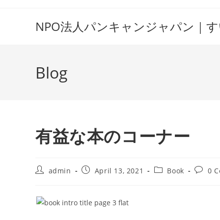
Skip
to
NPO法人パンキャンジャパン｜
content
Blog
有益な本のコーナー
Post
Post
Post
Post
admin
April 13, 2021
Book
0 
author:
published:
category:
comme