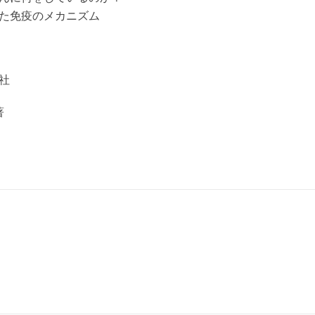
きた免疫のメカニズム
評論社
著