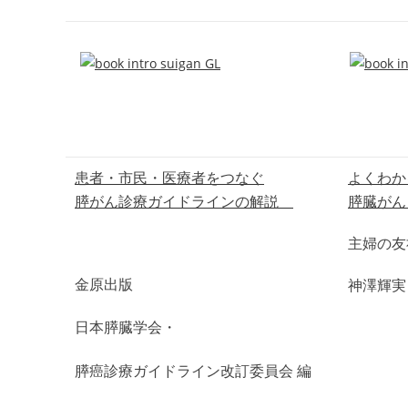
患者・市民・医療者をつなぐ
よくわか
膵がん診療ガイドラインの解説
膵臓がん
主婦の友
金原出版
神澤輝実
日本膵臓学会・
膵癌診療ガイドライン改訂委員会 編