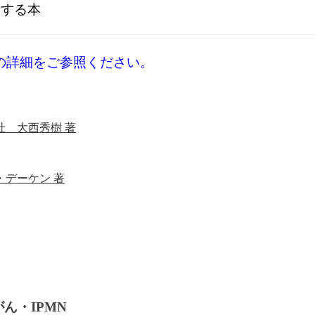
介する本
の詳細をご参照ください。
 大西秀樹 著
デーケン 著
ん・IPMN