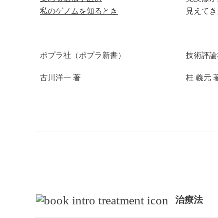
私のゲノムを知るとき
見えて
ポプラ社（ポプラ新書）
技術
古川洋一 著
桂 義元 
治療法