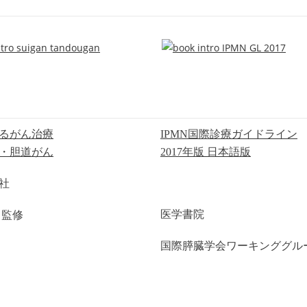
るがん治療
IPMN国際診療ガイドライン
・胆道がん
2017年版 日本語版
社
医学書院
 監修
国際膵臓学会ワーキンググル