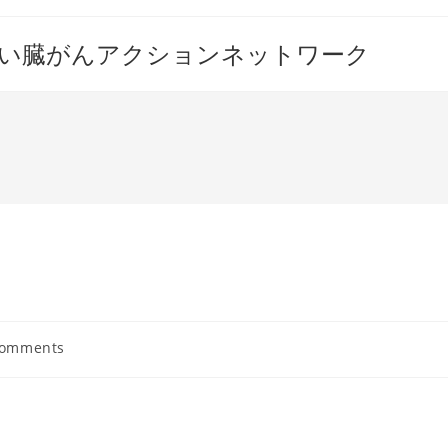
すい臓がんアクションネットワーク
Comments
nts: