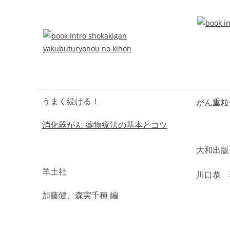
がん重
うまく続ける！
消化器がん 薬物療法の基本とコツ
大和
羊土社
川口恭 
加藤健、森実千種 編