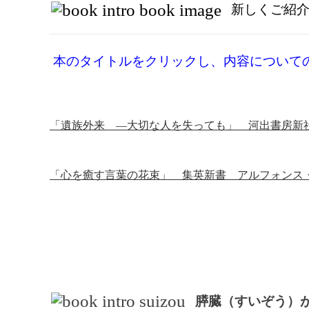
新しくご紹
本のタイトルをクリックし、内容について
「遺族外来 —大切な人を失っても」 河出書房新社
「心を癒す言葉の花束」 集英新書 アルフォンス・
膵臓（すいぞう）が