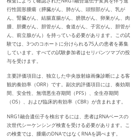
検査によって確認されたNRG1融合遺伝子変異を伴う進
行性固形腫瘍（膵臓がん、肺がん、頭頸部がん、乳が
ん、腎臓がん、結腸直腸がん、膀胱がん、卵巣がん、肉
腫、胆嚢がん、胆管がん、食道がん、子宮がん、胆管が
ん、前立腺がん）を持っている必要があります。この試
験では、3つのコホートに分けられる75人の患者を募集
しています。すべての試験参加者はセリバンツマブの投
与を受けます。
主要評価項目は、独立した中央放射線画像診断による客
観的奏効率（ORR）です。副次的評価項目には、奏効期
間、安全性、無増悪生存期間（PFS）、全生存期間
（OS）、および臨床的有効率（CBR）が含まれます。
NRG1融合遺伝子を検出するには、患者はRNAベースの
次世代シーケンシング検査を受ける必要があります。こ
の検査では、腫瘍のDNAではなくRNAを調べます。