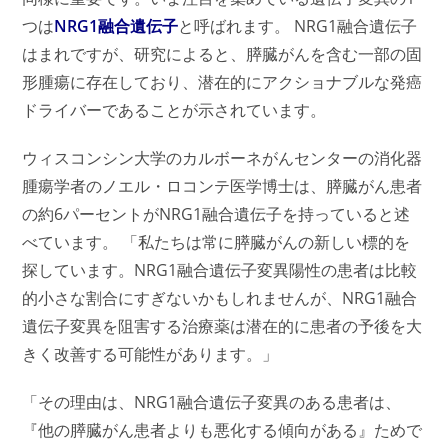
つは
NRG1融合遺伝子
と呼ばれます。 NRG1融合遺伝子
はまれですが、研究によると、膵臓がんを含む一部の固
形腫瘍に存在しており、潜在的にアクショナブルな発癌
ドライバーであることが示されています。
ウィスコンシン大学のカルボーネがんセンターの消化器
腫瘍学者のノエル・ロコンテ医学博士は、膵臓がん患者
の約6パーセントがNRG1融合遺伝子を持っていると述
べています。 「私たちは常に膵臓がんの新しい標的を
探しています。NRG1融合遺伝子変異陽性の患者は比較
的小さな割合にすぎないかもしれませんが、NRG1融合
遺伝子変異を阻害する治療薬は潜在的に患者の予後を大
きく改善する可能性があります。」
「その理由は、NRG1融合遺伝子変異のある患者は、
『他の膵臓がん患者よりも悪化する傾向がある』ためで