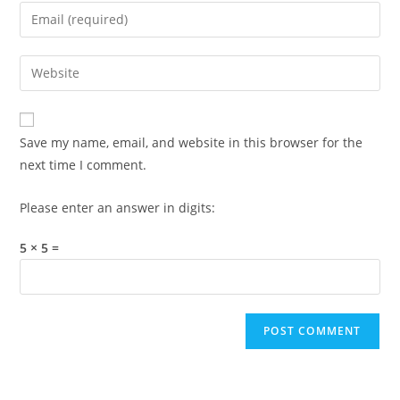
name
Enter
or
your
username
email
Enter
to
address
your
comment
to
website
comment
URL
Save my name, email, and website in this browser for the
(optional)
next time I comment.
Please enter an answer in digits:
5 × 5 =