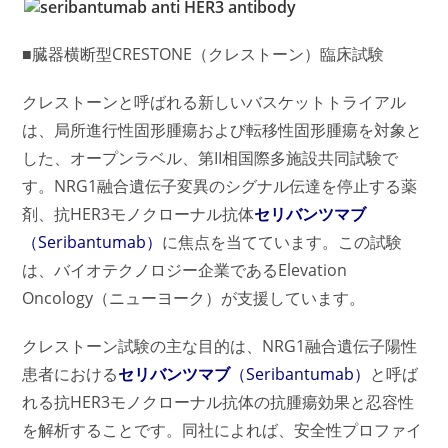
■臓器横断型CRESTONE（クレストーン）臨床試験
クレストーンと呼ばれる新しいバスケットトライアル
は、局所進行性固形腫瘍および転移性固形腫瘍を対象と
した、オープンラベル、第II相国際多施設共同試験で
す。NRG1融合遺伝子変異のシグナル伝達を停止する薬
剤、抗HER3モノクローナル抗体
セリバンツマブ
（Seribantumab）
に焦点を当てています。この試験
は、バイオテクノロジー企業であるElevation
Oncology（ニューヨーク）が支援しています。
クレストーン試験の主な目的は、NRG1融合遺伝子陽性
患者における
セリバンツマブ
（Seribantumab）
と呼ば
れる抗HER3モノクローナル抗体の抗腫瘍効果と忍容性
を解析することです。同社によれば、安全性プロファイ