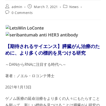
Post
Post
Post
admin
March 7, 2021
News
author:
published:
category:
Post
0 Comments
comments:
【期待されるサイエンス】膵臓がん治療のた
めに、より多くの標的を見つける研究
～DANからRNAに注目する時代へ～
著者：ノエル・ロコンテ博士
2021年1月13日
ゲノム医療の延命治療をより多くの人々にもたらすこと
を願って、新しい標的を見つけることは膵臓がん研究の