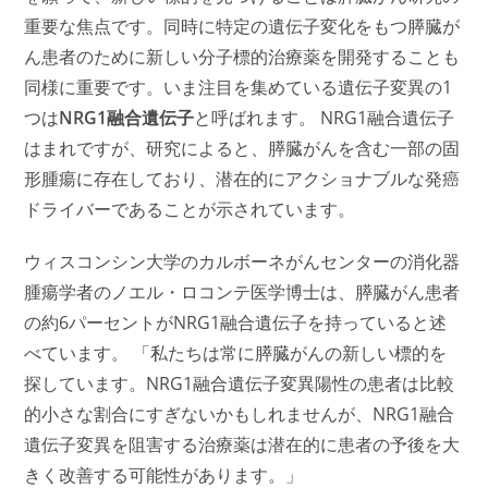
重要な焦点です。同時に特定の遺伝子変化をもつ膵臓が
ん患者のために新しい分子標的治療薬を開発することも
同様に重要です。いま注目を集めている遺伝子変異の1
つは
NRG1融合遺伝子
と呼ばれます。 NRG1融合遺伝子
はまれですが、研究によると、膵臓がんを含む一部の固
形腫瘍に存在しており、潜在的にアクショナブルな発癌
ドライバーであることが示されています。
ウィスコンシン大学のカルボーネがんセンターの消化器
腫瘍学者のノエル・ロコンテ医学博士は、膵臓がん患者
の約6パーセントがNRG1融合遺伝子を持っていると述
べています。 「私たちは常に膵臓がんの新しい標的を
探しています。NRG1融合遺伝子変異陽性の患者は比較
的小さな割合にすぎないかもしれませんが、NRG1融合
遺伝子変異を阻害する治療薬は潜在的に患者の予後を大
きく改善する可能性があります。」