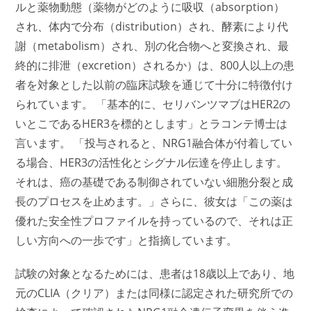
ルと薬物動態（薬物がどのように吸収（absorption）
され、体内で分布（distribution）され、酵素により代
謝（metabolism）され、別の化合物へと変換され、最
終的に排泄（excretion）されるか）は、800人以上の患
者を対象とした以前の臨床試験を通じて十分に特徴付け
られています。 「基本的に、セリバンツマブはHER2の
いとこであるHER3を標的とします」とラコンテ博士は
言います。 「投与されると、NRG1融合体が付着してい
る場合、HER3の活性化とシグナル伝達を停止します。
それは、癌の基礎である制御されていない細胞分裂と成
長のプロセスを止めます。」さらに、彼女は「この薬は
優れた安全性プロファイルを持っているので、それは正
しい方向への一歩です」と指摘しています。
試験の対象となるためには、患者は18歳以上であり、地
元のCLIA（クリア）または同様に認定された研究所での