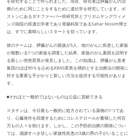
を研究することで作られました。現在、研究者は膵臓がんの治
療のために同じことをするために遺伝学を研究しています。ボ
ストンにあるダナファーバー癌研究所とブリガムヤングウィメ
ンズ病院の癌遺伝学者であり胃腸科医であるSahar Nissim博士
は、すでに素晴らしいスタートを切っています。
彼のチームは、膵臓がんの親族が5人、他のがんに疾患した家族
が複数いる1つの家族を調査した結果、家族のがん素因を説明す
る新しい突然変異が発見しました。この知識は、膵臓がん患者
集団のほぼ90％を占めるKRAS変異を標的とする治療法の開発に
対する重要な手がかりと新しい方法を提供する可能性がありま
す。
■それほど一般的ではないものは公益に貢献できる
スタチンは、今日最も一般的に処方されている薬物の1つであ
り、心臓発作を回避するためにコレステロールが蓄積した何百
万もの人々を助けます。しかし、この予防的治療の開発につい
ては、感謝すべき珍しい家族性疾患の3歳の男の子がいることに