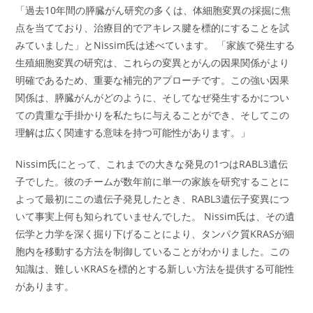
「過去10年間の膵臓がん研究の多くは、体細胞変異の採掘に焦
点を当てており、治療目的でアキレス腱を標的にすることを試
みていました」とNissim氏は述べています。 「家族で発生する
生殖細胞変異の研究は、これらの変異とがんの因果関係がより
明確であるため、重要な補完的アプローチです。この強い因果
関係は、膵臓がんがどのように、そしてなぜ発生するかについ
ての貴重な手掛かりを私たちに与えることができ、そしてこの
理解は広く関連する意味を持つ可能性があります。」
Nissim氏にとって、これまでの大きな発見の1つはRABL3遺伝
子でした。彼のチームが数年前に単一の家族を研究することに
よって最初にこの遺伝子発見したとき、RABL3遺伝子変異につ
いて事実上何も知られていませんでした。 Nissim氏は、その遺
伝学と力学を深く掘り下げることにより、タンパク質KRASが細
胞内を移動する方法を制御していることがわかりました。この
知識は、難しいKRASを標的とする新しい方法を提供する可能性
があります。