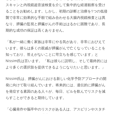
スキャンと内視鏡超音波検査を介して集中的な経過観察を受け
ることをお勧めします。しかし、初期の診断と治療を1つの低侵
襲で非常に効果的な手順で組み合わせる大腸内視鏡検査とは異
なり、膵臓の監視と膵臓がんの手術ははるかに困難であり、長
期的な成功の保証は高くありません。
「私が一緒に働く家族は非常にやる気があり、非常におびえて
います。彼らは多くの親戚が膵臓がんで亡くなっていることを
知っており、答えがないことに苛立ちを感じています」と
Nissim氏は言います。 「私は彼らに説明し、そして最終的には
より多くの選択肢を提供できるようになりたいと思います。」
Nissim氏は、膵臓がんにおける新しい化学予防アプローチの開
発に向けて取り組んでいます。将来的には、遺伝的に膵臓がん
を発症する素因のある人々が、毎日、ピルを飲んでリスクを減
らすことができると期待しています。
「心臓発作や脳卒中のリスクがある人は、アスピリンやスタチ