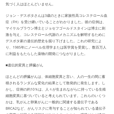
気づく人はほとんどいません。
ジョン・デスポタさんは3歳のときに家族性高コレステロール血
症（FH）を受け継いでいることがわかりました。彼の症例は、
マイケルブラウン博士とジョセフゴールドスタインは博士に刺
激を与え、コレステロール代謝のメカニズムを解明するために
デスポタ家の遺伝的歴史を掘り下げました。これの研究によ
り、1985年にノーベル生理学または医学賞を受賞し、数百万人
に利益をもたらした薬物の開発につながりました。
■遺伝的変異と膵臓がん
ほとんどの膵臓がんは、体細胞変異と言い、人の一生の間に蓄
積されるランダムな変化の結果として散発的に発生します。し
かし、症例の約10％は、人々が生まれながらに持っている生殖
細胞変異に基づいていると考えられています。これらのいくつ
かは、乳がんと卵巣がんに一般的に関連する遺伝子である
BRCA2など、がんリスクに寄与することが知られている遺伝子