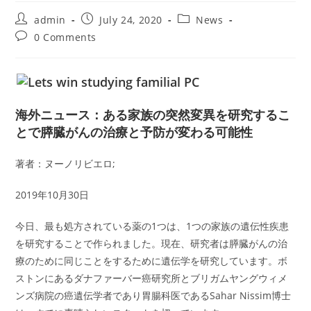
Post
Post
Post
admin
July 24, 2020
News
author:
published:
category:
Post
0 Comments
comments:
海外ニュース：ある家族の突然変異を研究するこ
とで膵臓がんの治療と予防が変わる可能性
著者：ヌーノリビエロ;
2019年10月30日
今日、最も処方されている薬の1つは、1つの家族の遺伝性疾患
を研究することで作られました。現在、研究者は膵臓がんの治
療のために同じことをするために遺伝学を研究しています。ボ
ストンにあるダナファーバー癌研究所とブリガムヤングウィメ
ンズ病院の癌遺伝学者であり胃腸科医であるSahar Nissim博士