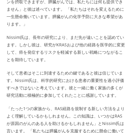
ンを摂取できますが、膵臓がんでは、私たちには何も提供でき
ません」と彼は述べています。 「私たちはそれを変えるために
一生懸命働いています。膵臓がんの化学予防に大きな希望があ
ります。」
Nissim氏は、長年の研究により、まだ先が遠いことを認めてい
ます。しかし彼は、研究がKRASおよび他の経路を医学的に変更
して、癌を発症するリスクを軽減する新しい戦略につながるこ
とを期待しています。
そして患者はそこに到達するための鍵であると彼は信じていま
す。Nissim氏は、科学的研究における患者の重要性を過小評価
すべきではないと考えています。彼と一緒に働く家族の多くが
研究活動に積極的に参加してくれたことに感謝しています。
「たった1つの家族から、RAS経路を規制する新しい方法をより
よく理解しているかもしれません。この知識は、いつかはRAS
が原因のがんのある人を助けるかもしれません」とNissim氏は
言います。 「私たちは膵臓がんを克服するために懸命に働いて