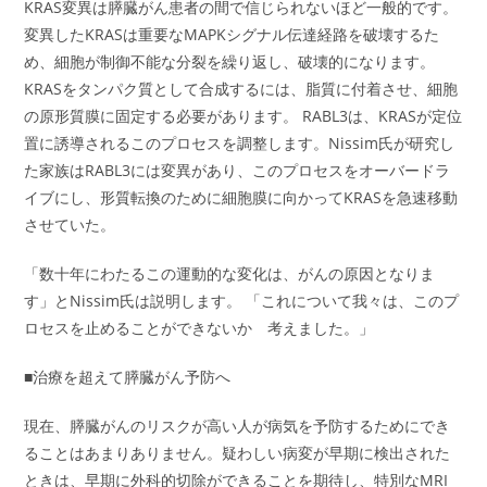
KRAS変異は膵臓がん患者の間で信じられないほど一般的です。
変異したKRASは重要なMAPKシグナル伝達経路を破壊するた
め、細胞が制御不能な分裂を繰り返し、破壊的になります。
KRASをタンパク質として合成するには、脂質に付着させ、細胞
の原形質膜に固定する必要があります。 RABL3は、KRASが定位
置に誘導されるこのプロセスを調整します。Nissim氏が研究し
た家族はRABL3には変異があり、このプロセスをオーバードラ
イブにし、形質転換のために細胞膜に向かってKRASを急速移動
させていた。
「数十年にわたるこの運動的な変化は、がんの原因となりま
す」とNissim氏は説明します。 「これについて我々は、このプ
ロセスを止めることができないか 考えました。」
■治療を超えて膵臓がん予防へ
現在、膵臓がんのリスクが高い人が病気を予防するためにでき
ることはあまりありません。疑わしい病変が早期に検出された
ときは、早期に外科的切除ができることを期待し、特別なMRI