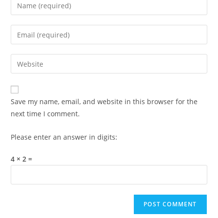
Enter
your
name
Enter
or
your
username
email
Enter
to
address
your
comment
to
website
comment
URL
Save my name, email, and website in this browser for the
(optional)
next time I comment.
Please enter an answer in digits:
4 × 2 =