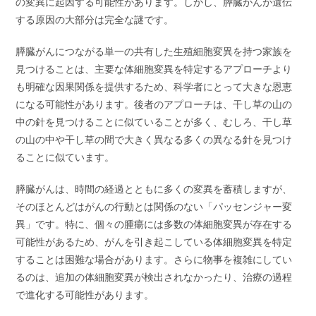
の変異に起因する可能性があります。しかし、膵臓がんが遺伝
する原因の大部分は完全な謎です。
膵臓がんにつながる単一の共有した生殖細胞変異を持つ家族を
見つけることは、主要な体細胞変異を特定するアプローチより
も明確な因果関係を提供するため、科学者にとって大きな恩恵
になる可能性があります。後者のアプローチは、干し草の山の
中の針を見つけることに似ていることが多く、むしろ、干し草
の山の中や干し草の間で大きく異なる多くの異なる針を見つけ
ることに似ています。
膵臓がんは、時間の経過とともに多くの変異を蓄積しますが、
そのほとんどはがんの行動とは関係のない「パッセンジャー変
異」です。特に、個々の腫瘍には多数の体細胞変異が存在する
可能性があるため、がんを引き起こしている体細胞変異を特定
することは困難な場合があります。さらに物事を複雑にしてい
るのは、追加の体細胞変異が検出されなかったり、治療の過程
で進化する可能性があります。