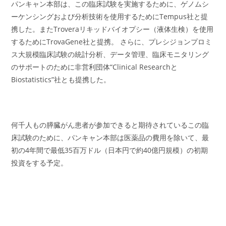
パンキャン本部は、この臨床試験を実施するために、ゲノムシ
ーケンシングおよび分析技術を使用するためにTempus社と提
携した。またTroveraリキッドバイオプシー（液体生検）を使用
するためにTrovaGene社と提携。 さらに、プレシジョンプロミ
ス大規模臨床試験の統計分析、データ管理、臨床モニタリング
のサポートのために非営利団体“Clinical Researchと
Biostatistics”社とも提携した。
何千人もの膵臓がん患者が参加できると期待されているこの臨
床試験のために、パンキャン本部は医薬品の費用を除いて、最
初の4年間で最低35百万ドル（日本円で約40億円規模）の初期
投資をする予定。