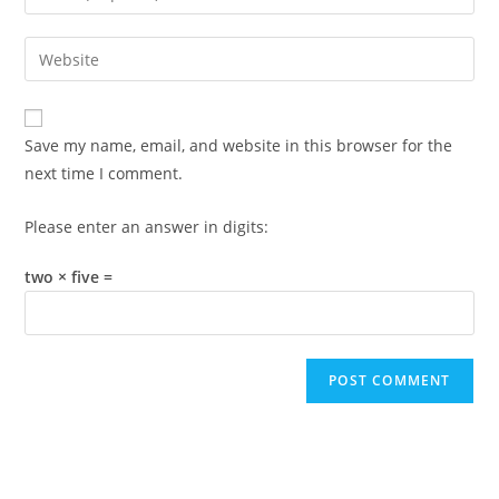
your
username
email
Enter
to
address
your
comment
to
website
comment
URL
Save my name, email, and website in this browser for the
(optional)
next time I comment.
Please enter an answer in digits:
two × five =