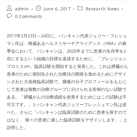
Post
Post
Post
admin
June 6, 2017
Research News
author:
published:
category:
Post
0 Comments
comments:
2017年3月23日～24日に、パンキャン代表ジュリー・フレシュ
マン氏は、権威あるヘルスリサーチアライアンス（HRA）の春
季会において、パンキャンは、2020年までに患者の生存率を2
倍にするという組織の目標を達成するために、「プレシジョン
プロミスsm」臨床試験を開始すると発表した。これは膵臓がん
患者のために個別化された治療法の開発を進めるためにデザイ
ンされた大規模臨床試験で、腫瘍の分子プロフィールをもとに
して患者は複数の治療グループに分けられる前例のない試験で
ある。「膵臓がんの治療成績を改善するためにはこの試験は不
可欠です。」とパンキャン代表ジュリーフレッシュマン氏は述
べた。さらに「パンキャンは臨床試験のために患者を探すので
はなく、 個々の患者に適した臨床試験をデザインします。」と
説明した。