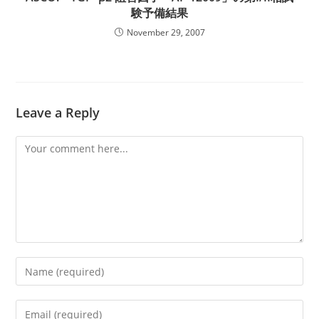
験予備結果
November 29, 2007
Leave a Reply
Comment
Enter
your
name
Enter
or