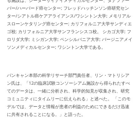
る施設は、シーダーサイナイメディカルセンター、ダナファー
バー/ハーバード癌センター; フレッドハッチンソン癌研究セン
ター/シアトル癌ケアアライアンス/ワシントン大学; メモリアル
スローンケタリング癌センター; カリフォルニア大学サンディエ
ゴ校; カリフォルニア大学サンフランシスコ校。 シカゴ大学; フ
ロリダ大学; ミシガン大学; ペンシルバニア大学; バージニアメイ
ソンメディカルセンター; ワシントン大学である。
パンキャン本部の科学リサーチ部門責任者、リン・マトリシア
ン氏は、「12の臨床試験コンソーシアム施設から得られたすべ
てのデータは、一緒に分析され、科学的知見が収集され、研究
コミュニティにタイムリーに伝えられる」と述べた。 「このモ
デルでは、データと情報が患者の利益のためにできるだけ迅速
に共有されることになる。」と語った。