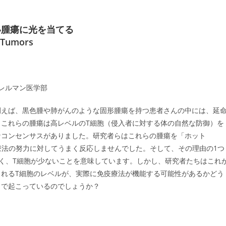
い腫瘍に光を当てる
d Tumors
学ペレルマン医学部
例えば、黒色腫や肺がんのような固形腫瘍を持つ患者さんの中には、延
これらの腫瘍は高レベルのT細胞（侵入者に対する体の自然な防御）を
なコンセンサスがありました。研究者らはこれらの腫瘍を「ホット
療法の努力に対してうまく反応しませんでした。そして、その理由の1つ
多く、T細胞が少ないことを意味しています。しかし、研究者たちはこれ
れるT細胞のレベルが、実際に免疫療法が機能する可能性があるかどう
こで起こっているのでしょうか？