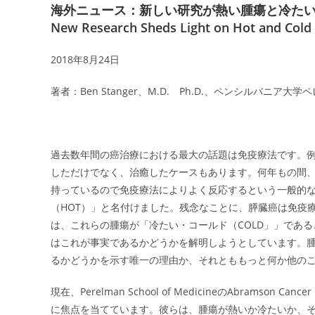
海外ニュース：新しい研究が熱い腫瘍と冷た
New Research Sheds Light on Hot and Col
2018年8月24日
著者：Ben Stanger、M.D. Ph.D.、ペンシルバニア大
過去数年間の癌治療における最大の話題は免疫療法です。
しただけでなく、治癒したケースもあります。何年もの間、
持っているので免疫療法によりよく反応するという一般的
（HOT）」と名付けました。残念なことに、膵臓癌は免疫
は、これらの腫瘍が「冷たい・コールド（COLD」」であ
はこれが事実であるかどうかを解明しようとしています。腫
るかどうかを示す唯一の理由か、それとももっと何か他の
現在、Perelman School of MedicineのAbrams
に焦点を当てています。彼らは、腫瘍が熱いか冷たいか、