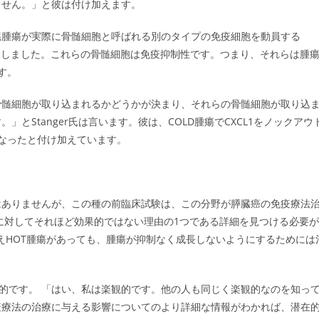
ません。」と彼は付け加えます。
臓腫瘍が実際に骨髄細胞と呼ばれる別のタイプの免疫細胞を動員する
発見しました。これらの骨髄細胞は免疫抑制性です。つまり、それらは腫
す。
骨髄細胞が取り込まれるかどうかが決まり、それらの骨髄細胞が取り込
とStanger氏は言います。彼は、COLD腫瘍でCXCL1をノックアウ
なったと付け加えています。
はありませんが、この種の前臨床試験は、この分野が膵臓癌の免疫療法
に対してそれほど効果的ではない理由の1つである詳細を見つける必要が
、たとえHOT腫瘍があっても、腫瘍が抑制なく成長しないようにするためには
楽観的です。 「はい、私は楽観的です。他の人も同じく楽観的なのを知っ
疫療法の治療に与える影響についてのより詳細な情報がわかれば、潜在