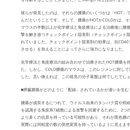
彼らが発見したのは、それらの腫瘍のいくつかは「HOT」で
んだということです。そして、腫瘍がHOTかCOLDかは、
マウスの半数以上が化学療法と免疫療法による治療後に腫
撃を解き放つチェックポイント阻害剤（チェックポイント
れていました。チェックポイント阻害剤の効果は、抗CD4
させる）を加えることによってさらに強力になりました。
化学療法と免疫療法の組み合わせで治療されたHOT腫瘍を
た。しかし、COLD腫瘍のマウスは、このレジメンに対し
した。言い換えれば、この発見の分子基盤は何でしたでし
■膵臓腫瘍がどのように「配線」されているかが違いを生む
腫瘍が成長するにつれて、ウイルス由来のタンパク質や癌
を認識する免疫系T細胞による攻撃を回避するために、2つ
より多くの抗原を持っている可能性があり、それが黒色腫の背
実際には同程度の数の突然変異を持っているように見えま