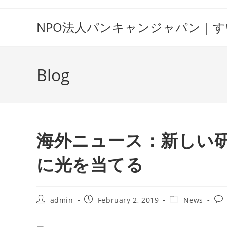
Skip
to
NPO法人パンキャンジャパン｜
content
Blog
海外ニュース：新しい
に光を当てる
Post
Post
Post
Pos
admin
February 2, 2019
News
author:
published:
category:
co