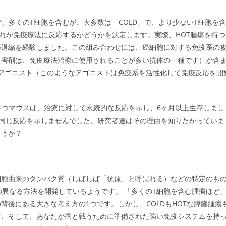
、多くのT細胞を含むが、大多数は「COLD」で、より少ないT細胞を含
それが免疫療法に反応するかどうかを決定します。実際、HOT腫瘍を持つ
瘍退縮を経験しました。この組み合わせには、癌細胞に対する免疫系の
阻害剤は、免疫療法治療に使用されることが多い抗体の一種です）が含
0アゴニスト（このようなアゴニストは免疫系を活性化して免疫反応を開
持つマウスは、治療に対して永続的な反応を示し、6ヶ月以上生存しまし
て同じ反応を示しませんでした。研究者達はその理由を知りたがっていま
ょうか？
細胞由来のタンパク質（しばしば「抗原」と呼ばれる）などの特定のも
の異なる方法を開発しているようです。 「多くのT細胞を含む腫瘍ほど
後にある大きな考え方の1つです。しかし、COLDもHOTな膵臓腫瘍
す、そして、あなたが癌と戦うために準備された強い免疫システムを持