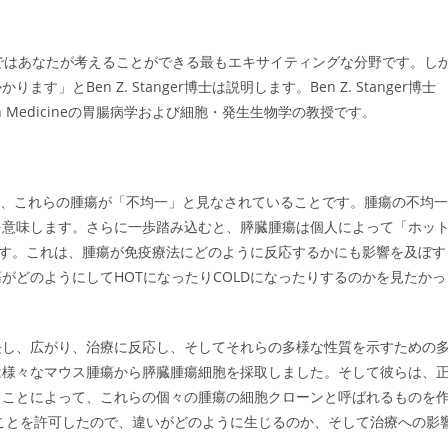
ではあなたが考えることができる最もエキサイティングな分野です。し
Ben Z. Stanger博士は説明します。Ben Z. Stanger博士
n Medicineの胃腸病学および細胞・発生生物学の教授です。
は、これらの腫瘍が「不均一」と見なされていることです。腫瘍の不均一
を意味します。さらに一歩踏み込むと、膵臓腫瘍は個人によって「ホッ
ります。これは、腫瘍が免疫療法にどのように反応するかにも影響を及ぼす
がどのようにしてHOTになったりCOLDになったりするのかを見たかっ
長し、広がり、治療に反応し、そしてそれらの多様な性質を示すための
は様々なマウス腫瘍から膵臓腫瘍細胞を採取しました。そして彼らは、
ることによって、これらの個々の腫瘍の細胞クローンと呼ばれるものを
ことを許可したので、違いがどのように生じるのか、そして治療への影