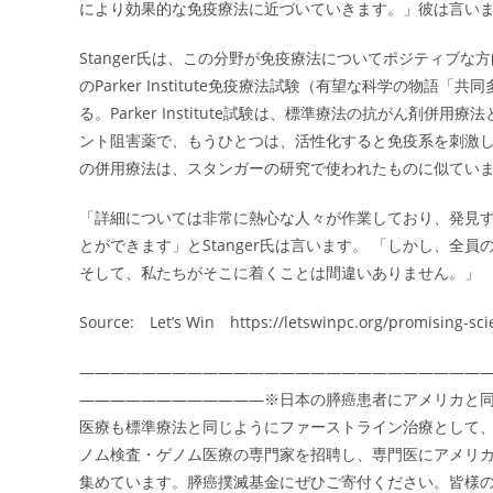
により効果的な免疫療法に近づいていきます。」彼は言い
Stanger氏は、この分野が免疫療法についてポジティブ
のParker Institute免疫療法試験（有望な科学の物語
る。Parker Institute試験は、標準療法の抗がん剤
ント阻害薬で、もうひとつは、活性化すると免疫系を刺激し
の併用療法は、スタンガーの研究で使われたものに似てい
「詳細については非常に熱心な人々が作業しており、発見
とができます」とStanger氏は言います。 「しかし、
そして、私たちがそこに着くことは間違いありません。」
Source: Let’s Win https://letswinpc.org/promising-s
――――――――――――――――――――――――――
――――――――――――※日本の膵癌患者にアメリカと
医療も標準療法と同じようにファーストライン治療として
ノム検査・ゲノム医療の専門家を招聘し、専門医にアメリ
集めています。膵癌撲滅基金にぜひご寄付ください。皆様