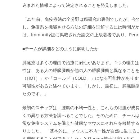
込まれた情報によって決定されることを発見しました。
「25年前、免疫療法の全分野は癌研究の裏側でしたが、今
し、免疫系を機能させる方法の詳細を理解するには時間がかかります」と
は、Immunity誌に掲載された論文の上級著者であり、Pen
■チームが詳細をどのように解明したか
膵臓癌は多くの理由で治療に耐性があります。 1つの理由
性は、ある人の膵臓腫瘍が他の人の膵臓腫瘍と異なること
（HOT）」か「コールド（COLD」」になる可能性があ
可能性があると述べています。「しかし、最初に、膵臓腫瘍
たのです。」
最初のステップは、腫瘍の不均一性と、これらの細胞が成
くの異なる方法を調べることでした。そのために、チーム
常な免疫システムを備えた健康なマウスにそれらを移植す
りました。 「基本的に、マウスに不均一性が自然に生じる
を理解することができました」とStanger博士は言います。