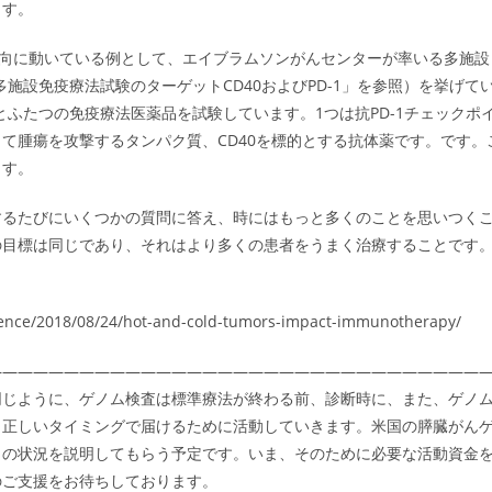
ます。
な方向に動いている例として、エイブラムソンがんセンターが率いる多施設
「共同多施設免疫療法試験のターゲットCD40およびPD-1」を参照）を挙げて
併用療法とふたつの免疫療法医薬品を試験しています。1つは抗PD-1チェックポ
て腫瘍を攻撃するタンパク質、CD40を標的とする抗体薬です。です。
ます。
するたびにいくつかの質問に答え、時にはもっと多くのことを思いつく
全員の目標は同じであり、それはより多くの患者をうまく治療することです
cience/2018/08/24/hot-and-cold-tumors-impact-immunotherapy/
――――――――――――――――――――――――――――――――
同じように、ゲノム検査は標準療法が終わる前、診断時に、また、ゲノ
、正しいタイミングで届けるために活動していきます。米国の膵臓がん
カの状況を説明してもらう予定です。いま、そのために必要な活動資金
のご支援をお待ちしております。