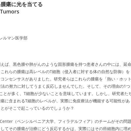
い腫瘍に光を当てる
d Tumors
学ペレルマン医学部
例えば、黒色腫や肺がんのような固形腫瘍を持つ患者さんの中には、延
これらの腫瘍は高レベルのT細胞（侵入者に対する体の自然な防御）を
なコンセンサスがありました。研究者らはこれらの腫瘍を「熱い・ホッ
療法の努力に対してうまく反応しませんでした。そして、その理由の1つ
ることが多く、T細胞が少ないことを意味しています。しかし、研究者た
瘍に含まれるT細胞のレベルが、実際に免疫療法が機能する可能性があ
ことがそこで起こっているのでしょうか？
on Cancer Center（ペンシルベニア大学、フィラデルフィア）のチームがその問
そしてその腫瘍が治療にどう反応するかは、実際にはその癌細胞内に埋