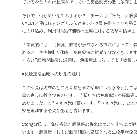
ているかどうかは腫瘍が持っている突然変異の数に依存し
それで、何が違いを生みますか？ チームは「冷たい」膵
CXCL1と呼ばれるシグナル伝達タンパク質を作ることを
に入り込み、利用可能なT細胞の腫瘍に対する攻撃を防ぎま
「本質的には、（膵臓）腫瘍が形成される方法によって、
れると、免疫抑制が働き、免疫療法に敏感ではなくなります。」
するとT細胞が腫瘍に浸潤し、免疫療法に対してより敏感に
■免疫療法治療への所見の適用
この所見は現在のところ直接患者の治療につながるわけで
療の進歩に役立つものです。 「私たちは免疫療法が膵臓癌
ありました」とStanger氏は言います。Stanger氏は
療を追加する必要があると言います。
Stanger氏は、免疫療法と膵臓癌の将来について非常に
います。膵臓癌、および腫瘍細胞の基礎となる生物学が免