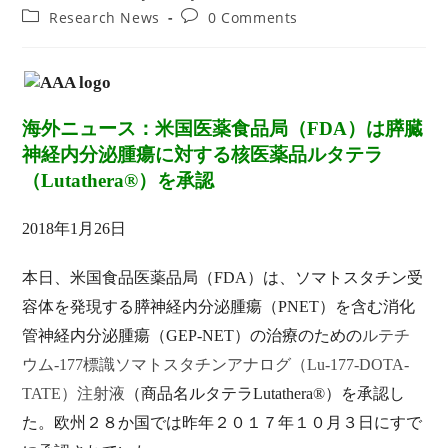
author:
published:
Post
Post
Research News
0 Comments
category:
comments:
海外ニュース：米国医薬食品局（FDA）は膵臓
神経内分泌腫瘍に対する核医薬品ルタテラ
（Lutathera®）を承認
2018
年1月26日
本日、米国食品医薬品局（FDA）は、ソマトスタチン受
容体を発現する膵神経内分泌腫瘍（PNET）を含む消化
管神経内分泌腫瘍（GEP-NET）の治療のための
ルテチ
ウム-177標識ソマトスタチンアナログ（Lu-177-DOTA-
TATE）注射液
（商品名ルタテラLutathera®）を承認し
た。欧州２８か国では昨年２０１７年１０月３日にすで