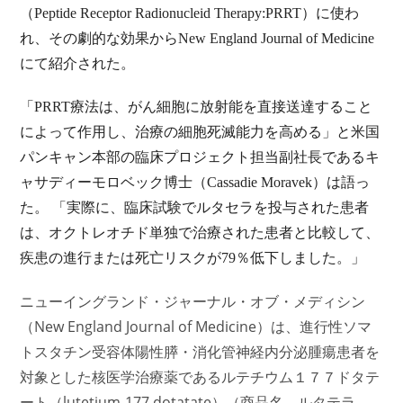
（Peptide Receptor Radionucleid Therapy:PRRT）に使わ
れ、その劇的な効果からNew England Journal of Medicine
にて紹介された。
「PRRT療法は、がん細胞に放射能を直接送達すること
によって作用し、治療の細胞死滅能力を高める」と米国
パンキャン本部の臨床プロジェクト担当副社長であるキ
ャサディーモロベック博士（Cassadie Moravek）は語っ
た。 「実際に、臨床試験でルタセラを投与された患者
は、オクトレオチド単独で治療された患者と比較して、
疾患の進行または死亡リスクが79％低下しました。」
ニューイングランド・ジャーナル・オブ・メディシン
（New England Journal of Medicine）は、進行性ソマ
トスタチン受容体陽性膵・消化管神経内分泌腫瘍患者を
対象とした核医学治療薬であるルテチウム１７７ドタテ
ート（lutetium-177 dotatate）（商品名 ルタテラ