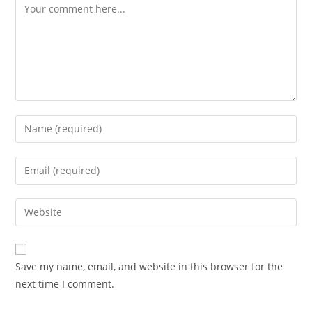
Comment
Enter
your
name
Enter
or
your
username
email
Enter
to
address
your
comment
to
website
comment
URL
Save my name, email, and website in this browser for the
(optional)
next time I comment.