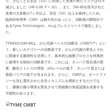
り、少なくとも安定（SD）に到達した患者の死亡リスクは92％
減少しました（HR 0.08; P = .02）。また、SM-88を投与された
患者の大多数が7ヶ月以上、安定（SD）以上を維持したため、
臨床的有用率（CBR）は耐久性があったと、治験薬の開発社で
あるTyme Technologies、Incはプレスリリースで報告しまし
た。
TYME社のSM-88は、がん代謝ベースの治療法（CMBTs™）とい
う、新しいカテゴリーの治療薬です。がんの代謝の変化とそれ
に関連する脆弱性を活用して、基本的な細胞プロセスを特異的
に破壊する独自の治験薬です。これには、タンパク質合成の変
更、酸化ストレスの増加、pHレベルの低下、タンパク質または
脂質バリアの低下が含まれます。さらに、CMBTは、オートファ
ジーを含む選択された生存メカニズムを標的とするだけでな
く、腫瘍の微小環境を変化させて癌細胞の免疫認識を改善する
可能性があります。