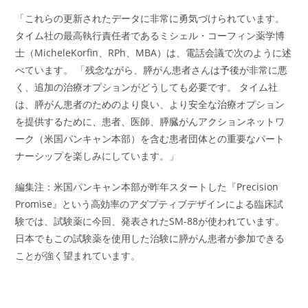
「これらの更新されたデータに非常に勇気づけられています。
タイム社の最高執行責任者であるミシェル・コーフィン薬学博
士（MicheleKorfin、RPh、MBA）は、電話会議で次のように述
べています。 「残念ながら、膵がん患者さんは予後が非常に悪
く、追加の治療オプションがどうしても必要です。 タイム社
は、膵がん患者のためのより良い、より安全な治療オプション
を提供するために、患者、医師、膵臓がんアクションネットワ
ーク（米国パンキャン本部）を含む患者団体との重要なパート
ナーシップを楽しみにしています。」
編集注：米国パンキャン本部が昨年スタートした『Precision
Promise』という高効率のアダプティブデザインによる臨床試
験では、試験薬に今回、発表されたSM-88が使われています。
日本でもこの試験薬を使用した治験に膵がん患者が参加できる
ことが強く望まれています。