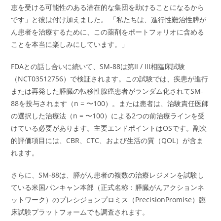
恵を受ける可能性のある潜在的な集団を助けることになるから
です」と彼は付け加えました。 「私たちは、進行性難治性膵が
ん患者を治療するために、この薬剤をポートフォリオに含める
ことを本当に楽しみにしています。」
FDAとの話し合いに続いて、SM-88は第II / III相臨床試験
（NCT03512756）で検証されます。この試験では、疾患が進行
または再発した膵臓の転移性腺癌患者がランダム化されてSM-
88を投与されます（n = 〜100）。または患者は、治験責任医師
の選択した治療法（n = 〜100）による2つの前治療ラインを受
けている必要があります。主要エンドポイントはOSです。副次
的評価項目には、CBR、CTC、および生活の質（QOL）が含ま
れます。
さらに、SM-88は、膵がん患者の複数の治療レジメンを試験し
ている米国パンキャン本部（正式名称：膵臓がんアクションネ
ットワーク）のプレシジョンプロミス（PrecisionPromise）臨
床試験プラットフォームでも調査されます。