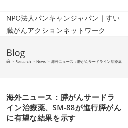
Skip
to
NPO法人パンキャンジャパン｜すい
content
臓がんアクションネットワーク
Blog
>
Research
>
News
>
海外ニュース：膵がんサードライン治療薬、S
海外ニュース：膵がんサードラ
イン治療薬、SM-88が進行膵がん
に有望な結果を示す