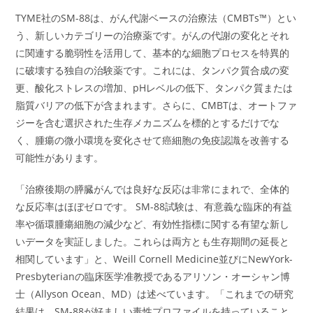
TYME社のSM-88は、がん代謝ベースの治療法（CMBTs™）とい
う、新しいカテゴリーの治療薬です。がんの代謝の変化とそれ
に関連する脆弱性を活用して、基本的な細胞プロセスを特異的
に破壊する独自の治験薬です。これには、タンパク質合成の変
更、酸化ストレスの増加、pHレベルの低下、タンパク質または
脂質バリアの低下が含まれます。さらに、CMBTは、オートファ
ジーを含む選択された生存メカニズムを標的とするだけでな
く、腫瘍の微小環境を変化させて癌細胞の免疫認識を改善する
可能性があります。
「治療後期の膵臓がんでは良好な反応は非常にまれで、全体的
な反応率はほぼゼロです。 SM-88試験は、有意義な臨床的有益
率や循環腫瘍細胞の減少など、有効性指標に関する有望な新し
いデータを実証しました。これらは両方とも生存期間の延長と
相関しています」と、Weill Cornell Medicine並びにNewYork-
Presbyterianの臨床医学准教授であるアリソン・オーシャン博
士（Allyson Ocean、MD）は述べています。「これまでの研究
結果は、SM-88が好ましい毒性プロファイルを持っていること