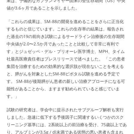
果は、予備的なカプランマイヤー由来の全生存期間（OS）中央
値が3.6ヶ月であることを示しました。
「これらの成果は、SM-88の開発を進めることをさらに正当化
するものと信じています。これらの生存率の結果は、報告され
た過去の19の前向き試験によるサードライン治療後の生存期間
中央値が2.0〜2.5か月であったことと比較して非常に有利で
す」とジュゼッペ・デル・プリオーレ医学博士、MPH、タイム
社最高医療責任者はプレスリリースで述べました。 「この患者
集団を治療するための効果的な選択肢が現在ないことを考える
と、膵がんを対象としたSM-88ピボタル試験を進める予定で
す。 SM-88が後期膵がん患者の新しい治療アプローチになる可
能性があることから、ますます勧められていると感じていま
す。」
試験の研究者は、学会中に提示されたサブグループ解析も実行
しました。急速に低下する予後因子に関連するいくつかのスク
リーニング基準には、2系統以上の前治療を受け、75歳以上であ
り、アルブミンが3.5g / dl未満である状態の悪い患者も含まれ