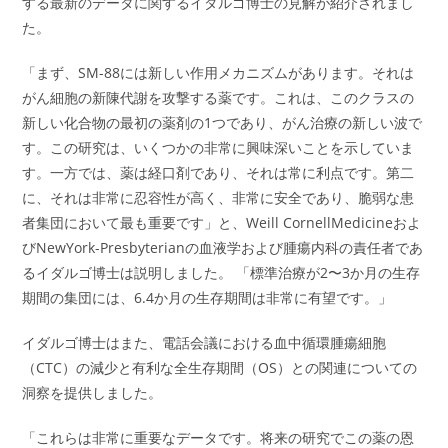
する最新のデータに関するイダルゴ博士の見解が紹介されまし
た。
「まず、SM-88には新しい作用メカニズムがあります。それは
がん細胞の新陳代謝を攻撃する薬です。これは、このクラスの
新しい化合物の最初の薬剤の1つであり、がん治療の新しい波で
す。この研究は、いくつかの非常に興味深いことを示していま
す。一方では、薬は経口剤であり、それは常に利点です。第二
に、それは非常に忍容性が高く、非常に安全であり、脆弱な患
者集団において最も重要です」と、Weill CornellMedicineおよ
びNewYork-Presbyterianの血液学および腫瘍内科の責任者であ
るイダルゴ博士は説明しました。 「標準治療が2〜3か月の生存
期間の集団には、6.4か月の生存期間は非常に有望です。」
イダルゴ博士はまた、電話会議における血中循環腫瘍細胞
（CTC）の減少と有利な全生存期間（OS）との関連についての
洞察を提供しました。
「これらは非常に重要なデータです。将来の研究でこの薬の恩