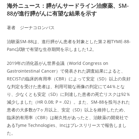
海外ニュース：膵がんサードライン治療薬、SM-
88が進行膵がんに有望な結果を示す
著者 ジーナコロンバス
治験薬SM-88は、進行膵がん患者を対象とした第２相TYME-88-
Panc試験で有望な生存期間を示しました1,2。
2019年の消化器がん世界会議（World Congress on
Gastrointestinal Cancer）で発表された調査結果によると、
RECISTの臨床的有用率（CBR）によって安定（SD）以上の良好
な判定を受けた患者は、利用可能な画像の判定にて44％とな
り、少なくとも安定（SD）に到達した患者の死亡リスクは92％
減少しました（HR 0.08; P = .02）。また、SM-88を投与された
患者の大多数が7ヶ月以上、安定（SD）以上を維持したため、
臨床的有用率（CBR）は耐久性があったと、治験薬の開発社で
あるTyme Technologies、Incはプレスリリースで報告しまし
た。