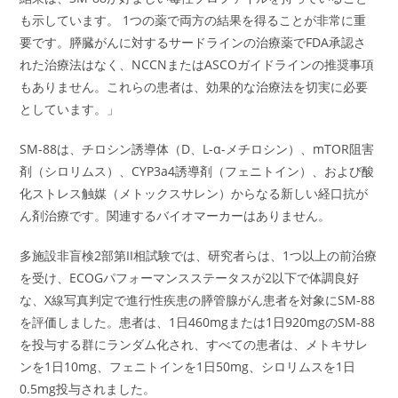
も示しています。 1つの薬で両方の結果を得ることが非常に重
要です。膵臓がんに対するサードラインの治療薬でFDA承認さ
れた治療法はなく、NCCNまたはASCOガイドラインの推奨事項
もありません。これらの患者は、効果的な治療法を切実に必要
としています。」
SM-88は、チロシン誘導体（D、L-α-メチロシン）、mTOR阻害
剤（シロリムス）、CYP3a4誘導剤（フェニトイン）、および酸
化ストレス触媒（メトックスサレン）からなる新しい経口抗が
ん剤治療です。関連するバイオマーカーはありません。
多施設非盲検2部第II相試験では、研究者らは、1つ以上の前治療
を受け、ECOGパフォーマンスステータスが2以下で体調良好
な、X線写真判定で進行性疾患の膵管腺がん患者を対象にSM-88
を評価しました。患者は、1日460mgまたは1日920mgのSM-88
を投与する群にランダム化され、すべての患者は、メトキサレ
ンを1日10mg、フェニトインを1日50mg、シロリムスを1日
0.5mg投与されました。