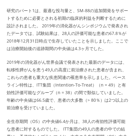
研究のパート1は、最適な投与量と、SM-88の追加開発をサポー
トするために必要とされる初期の臨床的利益を判断するために
設計されました。 2019年の消化器がんシンポジウムで発表され
たデータでは、試験結果は、28人の評価可能な患者の67.8％が
2018年12月31日時点で生存していたことを示しました。ここで
は治療開始後の追跡期間の中央値は4.3ヶ月でした。
2019年の消化器がん世界会議で発表された最新のデータには、
転移性膵がんを患う49人の高度に前治療された患者が含まれ、
これらの患者も重大な疾患関連の罹患率を示しました。ベース
ライン特性は、ITT集団（Intention-To-Treat）（n = 49）と有
効性評価可能なグループ（n = 38）の間で類似していました。
年齢の中央値は66.5歳で、患者の大多数（> 80％）は2つ以上の
前治療を受けていました。
全生存期間（OS）の中央値6.4か月は、38人の有効性評価可能
な患者に対するものでした。 ITT集団の49人の患者の中での結