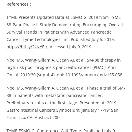
References：
TYME Presents Updated Data at ESMO GI 2019 from TYME-
88-Panc Phase II Study Demonstrating Encouraging Overall
Survival Trends in Patients with Advanced Pancreatic
Cancer. Tyme Technologies, Inc. Published July 5, 2019.
https://bit.ly/2xNYEjr.
Accessed July 9, 2019.
Noel MS, Wang-Gillam A, Ocean AJ, et al. SM-88 therapy in
high-risk poor prognosis pancreatic cancer (PDAC). Ann
Oncol. 2019;30 (suppl_4). doi: 10.1093/annonc/mdz155.058.
Noel MS, Wang-Gillam A, Ocean AJ, et al. Phase II trial of SM-
88 in patients with metastatic pancreatic cancer:
Preliminary results of the first stage. Presented at: 2019
Gastrointestinal Cancers Symposium; January 17-19; San
Francisco, CA. Abstract 200.
TYME ESMO GI Conference Call. Tyme. Published July 9,