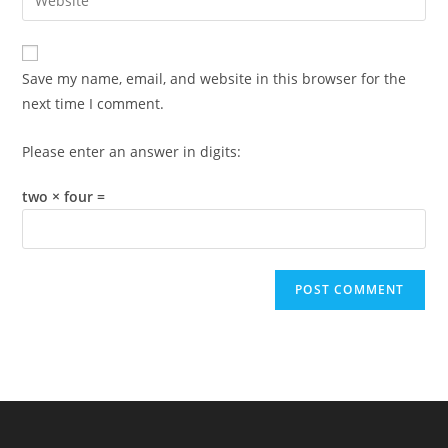
address
your
comment
to
website
comment
URL
Save my name, email, and website in this browser for the
(optional)
next time I comment.
Please enter an answer in digits:
two × four =