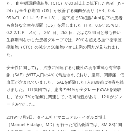
た。 血中循環腫瘍細胞（CTC）が80％以上に低下した患者（n =
24）は全生存期間（OS）が改善する傾向があり（HR、0.4;
95％CI、0.11-1.5; P = 1.8）、最下点で50細胞/ 4mL以下の患者
も良好な全生存期間（OS）を示しました（HR、0.64; 95％CI、
0.2-2.1; P = .45）。 261 日、262 日、および343日と最も長い
生存期間を示した患者グループでは、80％を超える血中循環腫
瘍細胞（CTC）の減少と50細胞/ 4mL未満の両方が見られまし
た。
安全性に関しては、治療に関連する可能性のある重篤な有害事
象（SAE）がITT人口の4％で報告されており、腹痛、関節痛、低
血圧が含まれていました。 SAEを経験した1人の患者は治療を続
けました。 ITT集団では、患者の94％が全グレードのAEを経験
し、その17％が治療に関連している可能性があり、12％がグレ
ード3/4でした。
2019年7月9日、タイム社とマニュアル・イダルゴ博士
（Manuel Hidalgo、MD）が行った電話会議では、SM-88に関