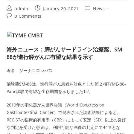
Post
Post
Post
admin
January 20, 2021
News
author:
published:
category:
Post
0 Comments
comments:
海外ニュース：膵がんサードライン治療薬、SM-
88が進行膵がんに有望な結果を示す
著者 ジーナコロンバス
治験薬SM-88は、進行膵がん患者を対象とした第２相TYME-88-
Panc試験で有望な生存期間を示しました1,2。
2019年の消化器がん世界会議（World Congress on
Gastrointestinal Cancer）で発表された調査結果によると、
RECISTの臨床的有用率（CBR）によって安定（SD）以上の良好
な判定を受けた患者は、利用可能な画像の判定にて44％とな