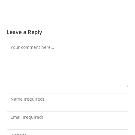
Leave a Reply
Comment
Enter
your
name
Enter
or
your
username
email
Enter
to