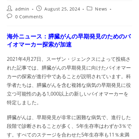
Post
Post
Post
admin
August 25, 2024
News
author:
published:
category:
Post
0 Comments
comments:
海外ニュース：膵臓がんの早期発見のためのバ
イオマーカー探索が加速
2021年4月27日、スーザン・ジェンクスによって投稿さ
れた記事では、膵臓がんの早期発見に向けたバイオマー
カーの探索が進行中であることが説明されています。科
学者たちは、膵臓がんを含む複雑な病気の早期発見に役
立つ可能性のある1,000以上の新しいバイオマーカーを
特定しました。
膵臓がんは、早期発見が非常に困難な病気で、進行した
段階で診断されることが多く、5年生存率はわずか3％で
す。すべてのステージを合わせた5年生存率も11％未満