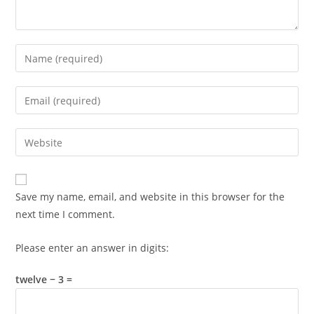
Enter
your
name
Enter
or
your
username
email
Enter
to
address
your
comment
to
website
comment
URL
Save my name, email, and website in this browser for the
(optional)
next time I comment.
Please enter an answer in digits:
twelve − 3 =