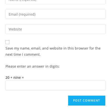
your
name
Enter
or
your
username
email
Enter
to
address
your
comment
to
website
comment
URL
Save my name, email, and website in this browser for the
(optional)
next time I comment.
Please enter an answer in digits:
20 + nine =