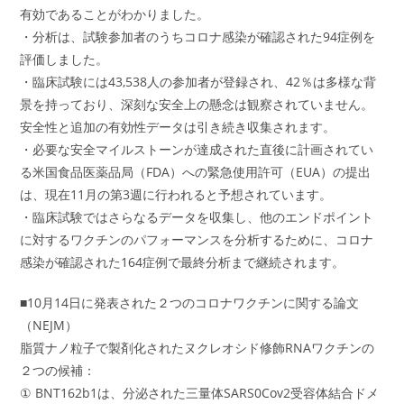
有効であることがわかりました。
・分析は、試験参加者のうちコロナ感染が確認された94症例を
評価しました。
・臨床試験には43,538人の参加者が登録され、42％は多様な背
景を持っており、深刻な安全上の懸念は観察されていません。
安全性と追加の有効性データは引き続き収集されます。
・必要な安全マイルストーンが達成された直後に計画されてい
る米国食品医薬品局（FDA）への緊急使用許可（EUA）の提出
は、現在11月の第3週に行われると予想されています。
・臨床試験ではさらなるデータを収集し、他のエンドポイント
に対するワクチンのパフォーマンスを分析するために、コロナ
感染が確認された164症例で最終分析まで継続されます。
■10月14日に発表された２つのコロナワクチンに関する論文
（NEJM）
脂質ナノ粒子で製剤化されたヌクレオシド修飾RNAワクチンの
２つの候補：
① BNT162b1は、分泌された三量体SARS0Cov2受容体結合ドメ