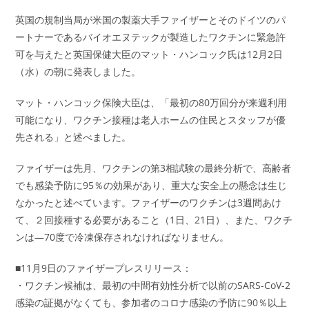
英国の規制当局が米国の製薬大手ファイザーとそのドイツのパ
ートナーであるバイオエヌテックが製造したワクチンに緊急許
可を与えたと英国保健大臣のマット・ハンコック氏は12月2日
（水）の朝に発表しました。
マット・ハンコック保険大臣は、「最初の80万回分が来週利用
可能になり、ワクチン接種は老人ホームの住民とスタッフが優
先される」と述べました。
ファイザーは先月、ワクチンの第3相試験の最終分析で、高齢者
でも感染予防に95％の効果があり、重大な安全上の懸念は生じ
なかったと述べています。ファイザーのワクチンは3週間あけ
て、２回接種する必要があること（1日、21日）、また、ワクチ
ンは―70度で冷凍保存されなければなりません。
■11月9日のファイザープレスリリース：
・ワクチン候補は、最初の中間有効性分析で以前のSARS-CoV-2
感染の証拠がなくても、参加者のコロナ感染の予防に90％以上