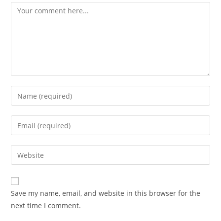
Comment
Enter
your
name
Enter
or
your
username
email
Enter
to
address
your
comment
to
website
comment
URL
Save my name, email, and website in this browser for the
(optional)
next time I comment.