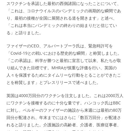
スワクチンを承認した最初の西側諸国になったことについて、
「これは、コロナウイルスのパンデミックの画期的な瞬間であ
り、最初の接種が全国に展開される道を開きます」と述べ、
「これは本当にパンデミックの終わりの始まりだと信じてい
る」と語りました。
ファイザーのCEO、アルバートブーラ氏は、緊急時許可を
「Covid-19との戦いにおける歴史的な瞬間」と称賛しました。
「この承認は、科学が勝つと最初に宣言して以来、私たちが取
り組んできた目標です。MHRAが慎重な評価を行い、英国の
人々を保護するためにタイムリーな行動をとることができたこ
とを称賛します」とプレスリリースで述べました。
英国は4000万回分のワクチンを注文しました。これは2000万人
にワクチンを接種するのに十分な量です。ハンコック氏はBBC
に対し、ベルギーのファイザーの施設から来週には最初の80万
回分が配達され、年末までにはさらに「数百万回分」が配達さ
れると語りました。介護施設の高齢者、介護者、医療従事者、