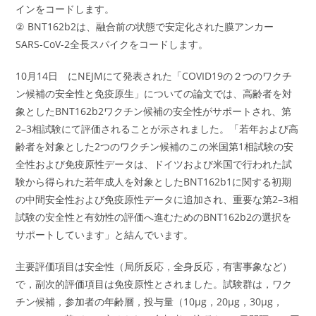
インをコードします。
② BNT162b2は、融合前の状態で安定化された膜アンカー
SARS-CoV-2全長スパイクをコードします。
10月14日 にNEJMにて発表された「COVID19の２つのワクチ
ン候補の安全性と免疫原生」についての論文では、高齢者を対
象としたBNT162b2ワクチン候補の安全性がサポートされ、第
2–3相試験にて評価されることが示されました。「若年および高
齢者を対象とした2つのワクチン候補のこの米国第1相試験の安
全性および免疫原性データは、ドイツおよび米国で行われた試
験から得られた若年成人を対象としたBNT162b1に関する初期
の中間安全性および免疫原性データに追加され、重要な第2–3相
試験の安全性と有効性の評価へ進むためのBNT162b2の選択を
サポートしています」と結んでいます。
主要評価項目は安全性（局所反応，全身反応，有害事象など）
で，副次的評価項目は免疫原性とされました。試験群は，ワク
チン候補，参加者の年齢層，投与量（10μg，20μg，30μg，