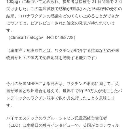
100μg）に基づいて定められ、参加者は接種を 21 日間隔で 2 回
受けました。この臨床試験で感染が確認された164症例の分析の
結果、コロナワクチンの感染をどのくらい止めることができか
については、ピアレビューされた論文の発表が待たれていま
す。
（ClinicalTrials.gov NCT04368728）
（編集注：免疫原性とは、ワクチンが紹介する抗原などの外来
物質がヒトの体内で免疫応答を誘発する能力です）
今回の英国MHRAによる発表は、ワクチンの承認に関して、英
国が米国と欧州連合を越えて、世界中で約150万人が死亡したパ
ンデミックのワクチン競争で数か月先行したことを意味しま
す。
バイオエヌテックのウグル・シャヒン氏最高経営責任者
（CEO）は水曜日の独占インタビューで、英国がコロナウィル