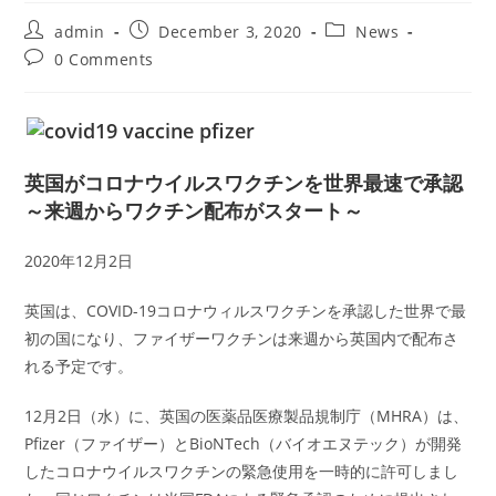
Post
Post
Post
admin
December 3, 2020
News
author:
published:
category:
Post
0 Comments
comments:
英国がコロナウイルスワクチンを世界最速で承認
～来週からワクチン配布がスタート～
2020年12月2日
英国は、COVID-19コロナウィルスワクチンを承認した世界で最
初の国になり、ファイザーワクチンは来週から英国内で配布さ
れる予定です。
12月2日（水）に、英国の医薬品医療製品規制庁（MHRA）は、
Pfizer（ファイザー）とBioNTech（バイオエヌテック）が開発
したコロナウイルスワクチンの緊急使用を一時的に許可しまし