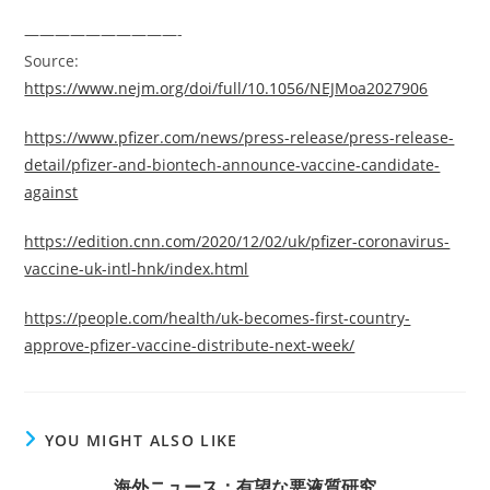
——————————-
Source:
https://www.nejm.org/doi/full/10.1056/NEJMoa2027906
https://www.pfizer.com/news/press-release/press-release-
detail/pfizer-and-biontech-announce-vaccine-candidate-
against
https://edition.cnn.com/2020/12/02/uk/pfizer-coronavirus-
vaccine-uk-intl-hnk/index.html
https://people.com/health/uk-becomes-first-country-
approve-pfizer-vaccine-distribute-next-week/
YOU MIGHT ALSO LIKE
海外ニュース：有望な悪液質研究