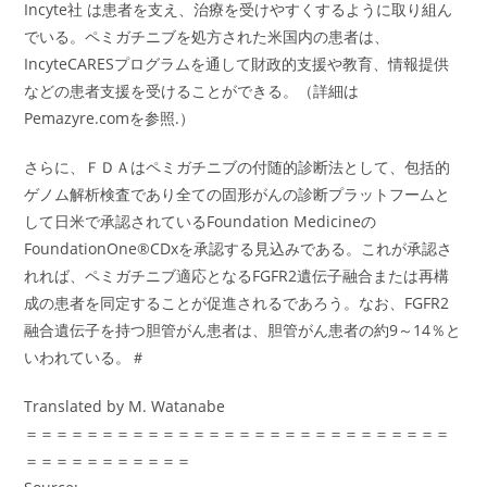
Incyte社 は患者を支え、治療を受けやすくするように取り組ん
でいる。ペミガチニブを処方された米国内の患者は、
IncyteCARESプログラムを通して財政的支援や教育、情報提供
などの患者支援を受けることができる。（詳細は
Pemazyre.comを参照.）
さらに、ＦＤＡはペミガチニブの付随的診断法として、包括的
ゲノム解析検査であり全ての固形がんの診断プラットフームと
して日米で承認されているFoundation Medicineの
FoundationOne®CDxを承認する見込みである。これが承認さ
れれば、ペミガチニブ適応となるFGFR2遺伝子融合または再構
成の患者を同定することが促進されるであろう。なお、FGFR2
融合遺伝子を持つ胆管がん患者は、胆管がん患者の約9～14％と
いわれている。＃
Translated by M. Watanabe
＝＝＝＝＝＝＝＝＝＝＝＝＝＝＝＝＝＝＝＝＝＝＝＝＝＝＝＝
＝＝＝＝＝＝＝＝＝＝＝