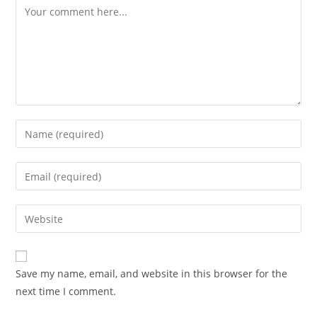
Comment
Enter
your
name
Enter
or
your
username
email
Enter
to
address
your
comment
to
website
comment
URL
Save my name, email, and website in this browser for the
(optional)
next time I comment.