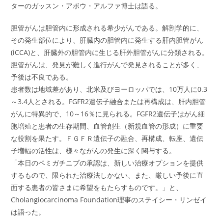
ターのガッスン・アボウ・アルファ博士は語る。
胆管がんは胆管内に形成される希少がんである。解剖学的に、
その発生部位により、肝臓内の胆管内に発生する肝内胆管がん
(iCCA)と、肝臓外の胆管内に生じる肝外胆管がんに分類される。
胆管がんは、発見が難しく進行がんで発見されることが多く、
予後は不良である。
患者数は地域差があり、北米及びヨーロッパでは、10万人に0.3
～3.4人とされる。FGFR2遺伝子融合または再構成は、肝内胆管
がんに特異的で、10～16％に見られる。FGFR2遺伝子はがん細
胞増殖と患者の生存期間、血管創生（新規血管の形成）に重要
な役割を果たす。ＦＧＦＲ遺伝子の融合、再構成、転座、遺伝
子増幅の活性は、様々ながんの発生に深く関与する。
「本日のペミガチニブの承認は、新しい治療オプションを提供
するもので、限られた治療法しかない、また、厳しい予後に直
面する患者の皆さまに希望をもたらすものです。」と、
Cholangiocarcinoma Foundation理事のステイシー・リンゼイ
は語った。