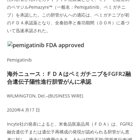
のペマジルPemazyre™（一般名：Pemigatinib、ペミガチニ
ブ）を承認した。この胆管がんへの適応は、ペミガチニブが初
のＦＤＡ承認薬となり、全奏効率と奏功期間（ＤＯＲ）に基づ
いて迅速承認された。
Pemigatinib
海外ニュース：ＦＤＡはペミガチニブをFGFR2融
合遺伝子陽性進行胆管がんに承認
WILMINGTON, Del.–(BUSINESS WIRE)
2020年4 月17 日
Incyte社の発表によると、米食品医薬品局（ＦＤＡ）は、FGFR2
融合遺伝子または遺伝子再構成の発現が認められる胆管がん患
者に対し、過去に治療歴のある、または切除不能/局所進行/転移