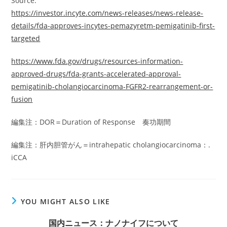
Source:
https://investor.incyte.com/news-releases/news-release-
details/fda-approves-incytes-pemazyretm-pemigatinib-first-
targeted
https://www.fda.gov/drugs/resources-information-
approved-drugs/fda-grants-accelerated-approval-
pemigatinib-cholangiocarcinoma-FGFR2-rearrangement-or-
fusion
編集注：DOR＝Duration of Response 奏功期間
編集注：肝内胆管がん＝intrahepatic cholangiocarcinoma：.
iCCA
YOU MIGHT ALSO LIKE
国内ニュース：ナノナイフについて