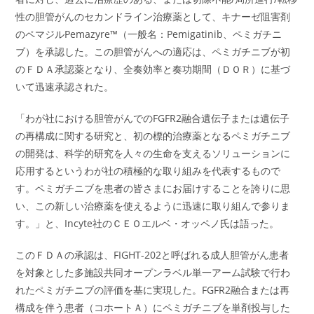
性の胆管がんのセカンドライン治療薬として、キナーゼ阻害剤
のペマジルPemazyre™（一般名：Pemigatinib、ペミガチニ
ブ）を承認した。この胆管がんへの適応は、ペミガチニブが初
のＦＤＡ承認薬となり、全奏効率と奏功期間（ＤＯＲ）に基づ
いて迅速承認された。
「わが社における胆管がんでのFGFR2融合遺伝子または遺伝子
の再構成に関する研究と、初の標的治療薬となるペミガチニブ
の開発は、科学的研究を人々の生命を支えるソリューションに
応用するというわが社の積極的な取り組みを代表するもので
す。ペミガチニブを患者の皆さまにお届けすることを誇りに思
い、この新しい治療薬を使えるように迅速に取り組んで参りま
す。」と、Incyte社のＣＥＯエルベ・オッペノ氏は語った。
このＦＤＡの承認は、FIGHT-202と呼ばれる成人胆管がん患者
を対象とした多施設共同オープンラベル単一アーム試験で行わ
れたペミガチニブの評価を基に実現した。FGFR2融合または再
構成を伴う患者（コホートＡ）にペミガチニブを単剤投与した