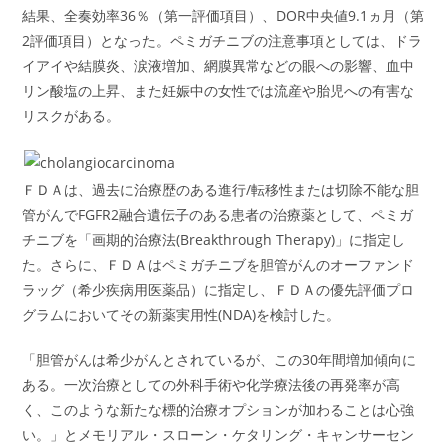
結果、全奏効率36％（第一評価項目）、DOR中央値9.1ヵ月（第
2評価項目）となった。ペミガチニブの注意事項としては、ドラ
イアイや結膜炎、涙液増加、網膜異常などの眼への影響、血中
リン酸塩の上昇、また妊娠中の女性では流産や胎児への有害な
リスクがある。
ＦＤＡは、過去に治療歴のある進行/転移性または切除不能な胆
管がんでFGFR2融合遺伝子のある患者の治療薬として、ペミガ
チニブを「画期的治療法(Breakthrough Therapy)」に指定し
た。さらに、ＦＤＡはペミガチニブを胆管がんのオーファンド
ラッグ（希少疾病用医薬品）に指定し、ＦＤＡの優先評価プロ
グラムにおいてその新薬実用性(NDA)を検討した。
「胆管がんは希少がんとされているが、この30年間増加傾向に
ある。一次治療としての外科手術や化学療法後の再発率が高
く、このような新たな標的治療オプションが加わることは心強
い。」とメモリアル・スローン・ケタリング・キャンサーセン