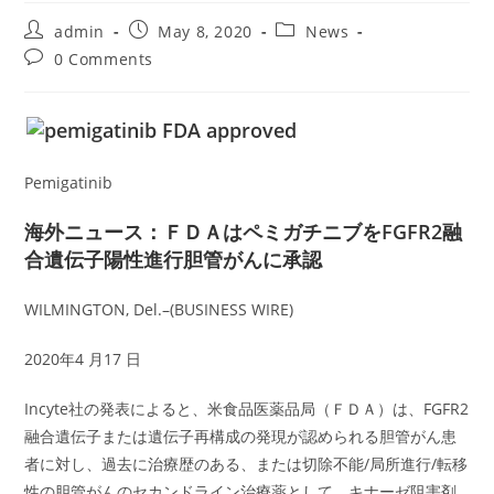
Post
Post
Post
admin
May 8, 2020
News
author:
published:
category:
Post
0 Comments
comments:
Pemigatinib
海外ニュース：ＦＤＡはペミガチニブをFGFR2融
合遺伝子陽性進行胆管がんに承認
WILMINGTON, Del.–(BUSINESS WIRE)
2020年4 月17 日
Incyte社の発表によると、米食品医薬品局（ＦＤＡ）は、FGFR2
融合遺伝子または遺伝子再構成の発現が認められる胆管がん患
者に対し、過去に治療歴のある、または切除不能/局所進行/転移
性の胆管がんのセカンドライン治療薬として、キナーゼ阻害剤