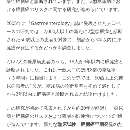
率で膵臓癌と診断されています。また、2型糖尿病にお
ける膵臓癌のリスクに関する研究が進められています。
2005年に『Gastroenterology』誌に発表された人口ベ
ースの研究では、2,000人以上の新たに2型糖尿病と診断
された50歳以上の患者を対象に、初診から3年以内に膵
臓癌が発症するかどうかを調査しました。
2,122人の糖尿病患者のうち、18人が3年以内に膵臓癌と
診断されました。これは一般人口のほぼ8倍の発症率
（３年間）に相当します。この研究では、50歳以上の糖
尿病患者の1％が、糖尿病の診断基準を初めて満たして
から3年以内に膵臓癌と診断されると結論付けました。
この研究が初めて発表されてから約20年が経過し、糖尿
病と膵臓癌のリスクおよび両者の関連性についての理解
が進んでいます。新たな
臨床試験「膵臓癌早期発見のた