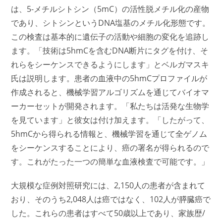
は、5-メチルシトシン（5mC）の活性脱メチル化の産物
であり、シトシンというDNA塩基のメチル化形態です。
この検査は基本的に遺伝子の活動や細胞の変化を追跡し
ます。「技術は5hmCを含むDNA断片にタグを付け、そ
れらをシーケンスできるようにします」とベルガマスキ
氏は説明します。患者の血液中の5hmCプロファイルが
作成されると、機械学習アルゴリズムを通じてバイオマ
ーカーセットが開発されます。「私たちは活発な生物学
を見ています」と彼女は付け加えます。「したがって、
5hmCから得られる情報と、機械学習を通じて全ゲノム
をシーケンスすることにより、癌の署名が得られるので
す。これがたった一つの簡単な血液検査で可能です。」
大規模な症例対照研究には、2,150人の患者が含まれて
おり、そのうち2,048人は癌ではなく、102人が膵臓癌で
した。これらの患者はすべて50歳以上であり、家族歴/