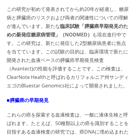
この研究が初めて発表されてから約20年が経過し、糖尿
病と膵臓癌のリスクおよび両者の関連性についての理解
が進んでいます。新たな
臨床試験「膵臓癌早期発見のた
めの新発症糖尿病管理」（NODMED）
も現在進行中で
す。この研究は、新たに発症した2型糖尿病患者に焦点
を当てています。この試験の目的は、臨床環境で新たに
開発された血液ベースの膵臓癌早期発見検査
（Avantect)の性能を評価することです。この検査は、
ClearNote Healthと呼ばれるカリフォルニア州サンディ
エゴのBluestar Genomics社によって開発されました。
■膵臓癌の早期発見
これらの癌を探索する血液検査は、一般に液体生検と呼
ばれます。たとえば、50種類以上の癌を識別することを
目指すある血液検査の研究では、癌DNAに埋め込まれた