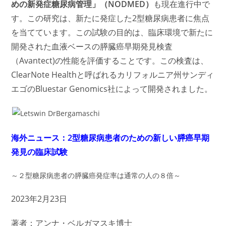
めの新発症糖尿病管理」（NODMED）
も現在進行中で
す。この研究は、新たに発症した2型糖尿病患者に焦点
を当てています。この試験の目的は、臨床環境で新たに
開発された血液ベースの膵臓癌早期発見検査
（Avantect)の性能を評価することです。この検査は、
ClearNote Healthと呼ばれるカリフォルニア州サンディ
エゴのBluestar Genomics社によって開発されました。
海外ニュース：2型糖尿病患者のための新しい膵癌早期
発見の臨床試験
～２型糖尿病患者の膵臓癌発症率は通常の人の８倍～
2023年2月23日
著者：アンナ・ベルガマスキ博士