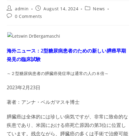
Post
Post
Post
admin
August 14, 2024
News
author:
published:
category:
Post
0 Comments
comments:
海外ニュース：2型糖尿病患者のための新しい膵癌早期
発見の臨床試験
～２型糖尿病患者の膵臓癌発症率は通常の人の８倍～
2023年2月23日
著者：アンナ・ベルガマスキ博士
膵臓癌は全体的には珍しい病気ですが、非常に致命的な
疾患であり、米国における癌死亡原因の第3位に位置し
ています。残念ながら、膵臓癌の多くは手術で治療可能