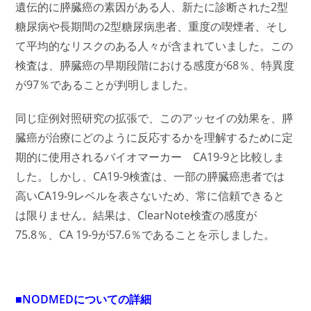
遺伝的に膵臓癌の素因がある人、新たに診断された2型
糖尿病や長期間の2型糖尿病患者、重度の喫煙者、そし
て平均的なリスクのある人々が含まれていました。この
検査は、膵臓癌の早期段階における感度が68％、特異度
が97％であることが判明しました。
同じ症例対照研究の拡張で、このアッセイの効果を、膵
臓癌が治療にどのように反応するかを理解するために定
期的に使用されるバイオマーカー CA19-9と比較しま
した。しかし、CA19-9検査は、一部の膵臓癌患者では
高いCA19-9レベルを表さないため、常に信頼できると
は限りません。結果は、ClearNote検査の感度が
75.8％、CA 19-9が57.6％であることを示しました。
■NODMEDについての詳細