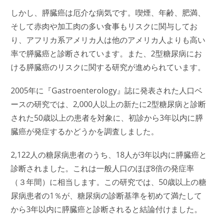
しかし、膵臓癌は厄介な病気です。喫煙、年齢、肥満、
そして赤肉や加工肉の多い食事もリスクに関与してお
り、アフリカ系アメリカ人は他のアメリカ人よりも高い
率で膵臓癌と診断されています。また、2型糖尿病にお
ける膵臓癌のリスクに関する研究が進められています。
2005年に『Gastroenterology』誌に発表された人口ベ
ースの研究では、2,000人以上の新たに2型糖尿病と診断
された50歳以上の患者を対象に、初診から3年以内に膵
臓癌が発症するかどうかを調査しました。
2,122人の糖尿病患者のうち、18人が3年以内に膵臓癌と
診断されました。これは一般人口のほぼ8倍の発症率
（３年間）に相当します。この研究では、50歳以上の糖
尿病患者の1％が、糖尿病の診断基準を初めて満たして
から3年以内に膵臓癌と診断されると結論付けました。