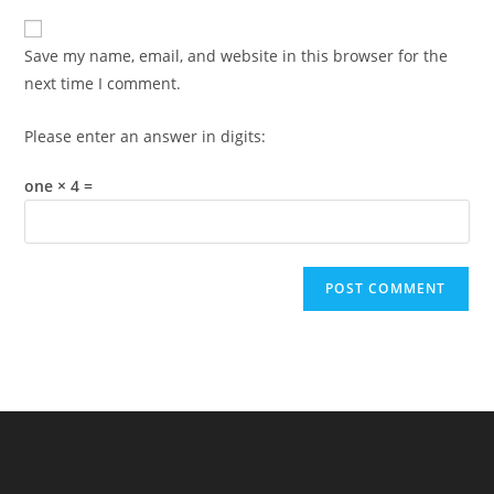
to
website
comment
URL
Save my name, email, and website in this browser for the
(optional)
next time I comment.
Please enter an answer in digits:
one × 4 =