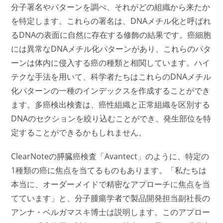
分子署名やパターンを調べ、それがどの組織から来たか
を特定します。これらの署名は、DNAメチル化と呼ばれ
るDNAの表面に自然に存在する修飾の結果です。癌細胞
には異常なDNAメチル化パターンがあり、これらのパタ
ーンは体内に侵入する癌の種類と相関しています。ハイ
テクな手法を用いて、科学者たちはこれらのDNAメチル
化パターンの一種のインデックスを作成することができ
ます。多癌検出検査は、癌性組織と正常組織を区別する
DNAのセクションを絞り込むことができ、発生部位を特
定することができるかもしれません。
ClearNoteの膵臓癌検査「Avantect」のように、特定の
1種類の癌に焦点を当てるものもあります。「私たちは
本当に、オーダーメイドで精密なアプローチに焦点を当
てています」と、分子腫瘍学者で製品開発担当副社長の
アンナ・ベルガマスキ博士は説明します。このアプロー