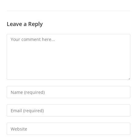
Leave a Reply
Comment
Enter
your
name
Enter
or
your
username
email
Enter
to
address
your
comment