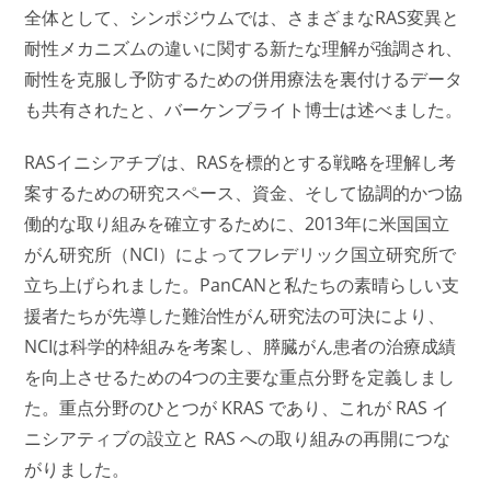
全体として、シンポジウムでは、さまざまなRAS変異と
耐性メカニズムの違いに関する新たな理解が強調され、
耐性を克服し予防するための併用療法を裏付けるデータ
も共有されたと、バーケンブライト博士は述べました。
RASイニシアチブは、RASを標的とする戦略を理解し考
案するための研究スペース、資金、そして協調的かつ協
働的な取り組みを確立するために、2013年に米国国立
がん研究所（NCI）によってフレデリック国立研究所で
立ち上げられました。PanCANと私たちの素晴らしい支
援者たちが先導した難治性がん研究法の可決により、
NCIは科学的枠組みを考案し、膵臓がん患者の治療成績
を向上させるための4つの主要な重点分野を定義しまし
た。重点分野のひとつが KRAS であり、これが RAS イ
ニシアティブの設立と RAS への取り組みの再開につな
がりました。