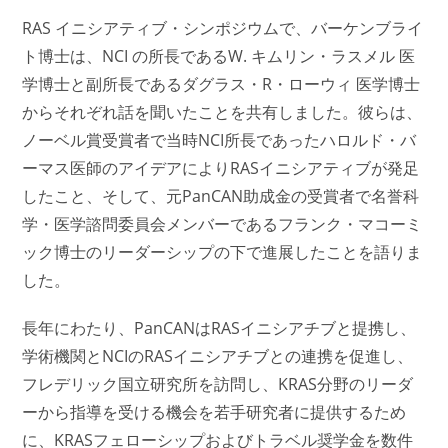
RAS イニシアティブ・シンポジウムで、バーケンブライ
ト博士は、NCI の所長であるW. キムリン・ラスメル 医
学博士と副所長であるダグラス・R・ローウィ 医学博士
からそれぞれ話を聞いたことを共有しました。彼らは、
ノーベル賞受賞者で当時NCI所長であったハロルド・バ
ーマス医師のアイデアによりRASイニシアティブが発足
したこと、そして、元PanCAN助成金の受賞者で名誉科
学・医学諮問委員会メンバーであるフランク・マコーミ
ック博士のリーダーシップの下で進展したことを語りま
した。
長年にわたり、PanCANはRASイニシアチブと提携し、
学術機関とNCIのRASイニシアチブとの連携を促進し、
フレデリック国立研究所を訪問し、KRAS分野のリーダ
ーから指導を受ける機会を若手研究者に提供するため
に、KRASフェローシップおよびトラベル奨学金を数件