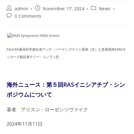
Post
Post
Post
admin
November 17, 2024
News
author:
published:
category:
Post
0 Comments
comments:
PanCAN最高科学責任者アンナ・バーケンブライト医師（左）と患者団体KRASキ
ッカーズ創設者テリー・コノラン氏
海外ニュース：第５回RASイニシアチブ・シン
ポジウムについて
著者 アリスン・ローゼンツヴァイク
2024年11月11日