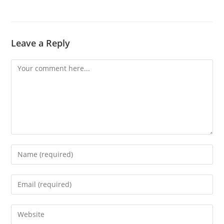
Leave a Reply
Comment
Enter
your
name
Enter
or
your
username
email
Enter
to
address
your