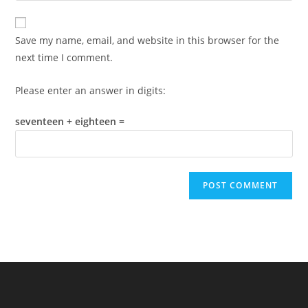
comment
to
website
comment
URL
Save my name, email, and website in this browser for the
(optional)
next time I comment.
Please enter an answer in digits:
seventeen + eighteen =