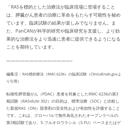
「RASを標的とした治療法が臨床現場に登場すること
は、膵臓がん患者の治療に革命をもたらす可能性を秘め
ています。臨床試験の結果が楽しみでなりません。ま
た、PanCANが科学的研究や臨床研究を支援し、より効
果的な治療法をより迅速に患者に提供できるようになる
ことを期待しています。
——————————————–
編集注：
RAS標的療法（RMC-6236）の臨床試験（Clinicaltrials.govよ
り引用）
転移性膵管腺がん（PDAC）患者を対象としたRMC-6236の第3
相試験（RASolute 302）の目的は、標準治療（SOC）と比較し
た新規RAS（ON）阻害剤の安全性および有効性を評価すること
です。これは、グローバルで無作為化されたオープンラベルの
第3相試験であり、5-フルオロウラシル（5-FU）ベースまたはゲ