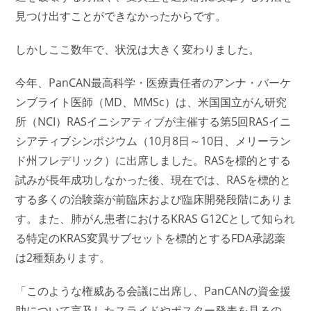
見つけ出すことができなかったからです。
しかしここ数年で、状況は大きく変わりました。
今年、PanCAN最高科学・医療責任者のアンナ・バーケ
ンブライト医師（MD、MMSc）は、米国国立がん研究
所（NCI）RASイニシアティブが主催する第5回RASイニ
シアティブシンポジウム（10月8日～10日、メリーラン
ド州フレデリック）に出席しました。RASを標的とする
試みが長年成功しなかった後、現在では、RASを標的と
する多くの治験薬が前臨床および臨床開発段階にありま
す。また、肺がん患者におけるKRAS G12Cとして知られ
る特定のKRAS変異サブセットを標的とするFDA承認薬
は2種類あります。
「このような権威ある会議に出席し、PanCANの資金援
助について言及したスライドやポスター発表を見るの