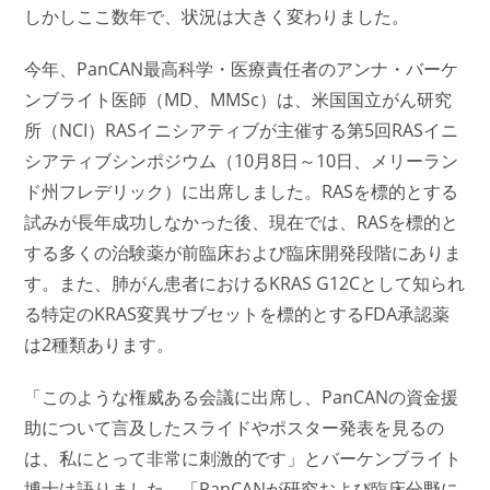
しかしここ数年で、状況は大きく変わりました。
今年、PanCAN最高科学・医療責任者のアンナ・バーケ
ンブライト医師（MD、MMSc）は、米国国立がん研究
所（NCI）RASイニシアティブが主催する第5回RASイニ
シアティブシンポジウム（10月8日～10日、メリーラン
ド州フレデリック）に出席しました。RASを標的とする
試みが長年成功しなかった後、現在では、RASを標的と
する多くの治験薬が前臨床および臨床開発段階にありま
す。また、肺がん患者におけるKRAS G12Cとして知られ
る特定のKRAS変異サブセットを標的とするFDA承認薬
は2種類あります。
「このような権威ある会議に出席し、PanCANの資金援
助について言及したスライドやポスター発表を見るの
は、私にとって非常に刺激的です」とバーケンブライト
博士は語りました。「PanCANが研究および臨床分野に