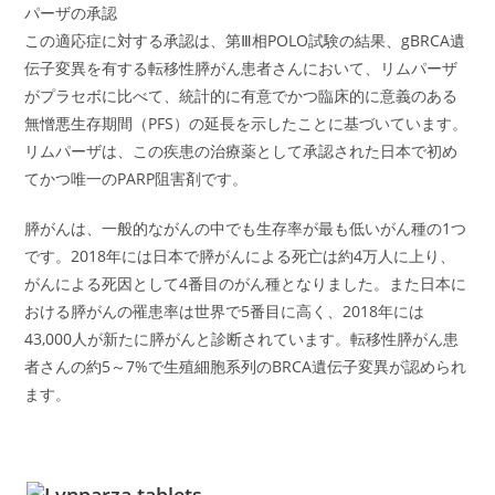
パーザの承認
この適応症に対する承認は、第Ⅲ相POLO試験の結果、gBRCA遺
伝子変異を有する転移性膵がん患者さんにおいて、リムパーザ
がプラセボに比べて、統計的に有意でかつ臨床的に意義のある
無憎悪生存期間（PFS）の延長を示したことに基づいています。
リムパーザは、この疾患の治療薬として承認された日本で初め
てかつ唯一のPARP阻害剤です。
膵がんは、一般的ながんの中でも生存率が最も低いがん種の1つ
です。2018年には日本で膵がんによる死亡は約4万人に上り、
がんによる死因として4番目のがん種となりました。また日本に
おける膵がんの罹患率は世界で5番目に高く、2018年には
43,000人が新たに膵がんと診断されています。転移性膵がん患
者さんの約5～7%で生殖細胞系列のBRCA遺伝子変異が認められ
ます。