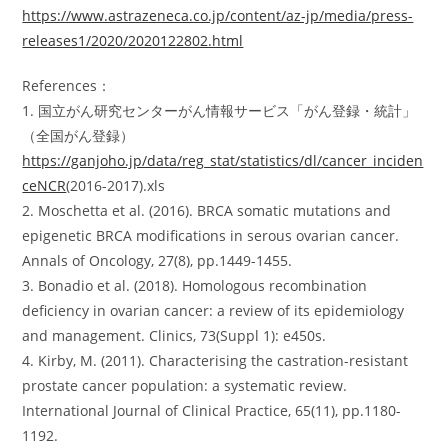
https://www.astrazeneca.co.jp/content/az-jp/media/press-
releases1/2020/2020122802.html
References：
1. 国立がん研究センターがん情報サービス「がん登録・統計」
（全国がん登録）
https://ganjoho.jp/data/reg_stat/statistics/dl/cancer_inciden
ceNCR
(2016-2017).xls
2. Moschetta et al. (2016). BRCA somatic mutations and
epigenetic BRCA modifications in serous ovarian cancer.
Annals of Oncology, 27(8), pp.1449-1455.
3. Bonadio et al. (2018). Homologous recombination
deficiency in ovarian cancer: a review of its epidemiology
and management. Clinics, 73(Suppl 1): e450s.
4. Kirby, M. (2011). Characterising the castration-resistant
prostate cancer population: a systematic review.
International Journal of Clinical Practice, 65(11), pp.1180-
1192.