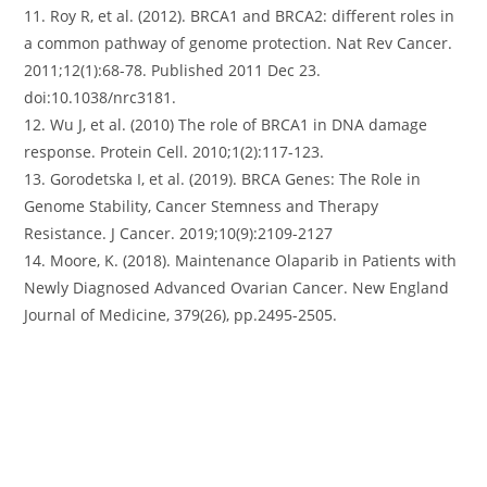
11. Roy R, et al. (2012). BRCA1 and BRCA2: different roles in
a common pathway of genome protection. Nat Rev Cancer.
2011;12(1):68-78. Published 2011 Dec 23.
doi:10.1038/nrc3181.
12. Wu J, et al. (2010) The role of BRCA1 in DNA damage
response. Protein Cell. 2010;1(2):117-123.
13. Gorodetska I, et al. (2019). BRCA Genes: The Role in
Genome Stability, Cancer Stemness and Therapy
Resistance. J Cancer. 2019;10(9):2109-2127
14. Moore, K. (2018). Maintenance Olaparib in Patients with
Newly Diagnosed Advanced Ovarian Cancer. New England
Journal of Medicine, 379(26), pp.2495-2505.