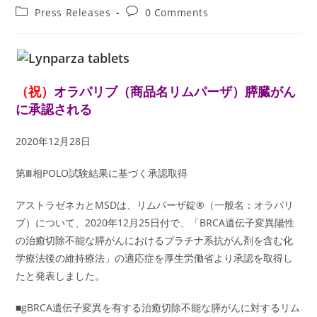
author:
published:
Post
Post
Press Releases
0 Comments
category:
comments:
（祝）
オラパリブ（商品名リムパーザ）膵臓がん
に承認される
2020年12月28日
第Ⅲ相POLO試験結果に基づく承認取得
アストラゼネカとMSDは、リムパーザ錠®（一般名：オラパリ
ブ）について、2020年12月25日付で、「BRCA遺伝子変異陽性
の治癒切除不能な膵がんにおけるプラチナ系抗がん剤を含む化
学療法後の維持療法」の適応症を厚生労働省より承認を取得し
たと発表しました。
■gBRCA遺伝子変異を有する治癒切除不能な膵がんに対するリム