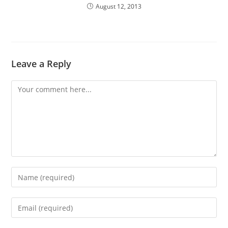
August 12, 2013
Leave a Reply
Comment
Enter
your
name
Enter
or
your
username