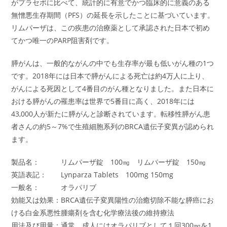
がプラセボに比べて、統計的に有意でかつ臨床的に意義のある
無憎悪生存期間（PFS）の延長を示したことに基づいています。
リムパーザは、この疾患の治療薬として承認された日本で初め
てかつ唯一のPARP阻害剤です。
膵がんは、一般的ながんの中でも生存率が最も低いがん種の1つ
です。2018年には日本で膵がんによる死亡は約4万人に上り、
がんによる死因として4番目のがん種となりました。また日本に
おける膵がんの罹患率は世界で5番目に高く、2018年には
43,000人が新たに膵がんと診断されています。転移性膵がん患
者さんの約5～7%で生殖細胞系列のBRCA遺伝子変異が認められ
ます。
製品名： リムパーザ錠 100㎎ リムパーザ錠 150㎎
英語表記： Lynparza Tablets 100mg 150mg
一般名： オラパリブ
効能又は効果：BRCA遺伝子変異陽性の治癒切除不能な膵癌にお
ける白金系悪性腫瘍剤を含む化学療法後の維持療法
用法及び用量：通常、成人にはオラパリブとして１回300㎎を1