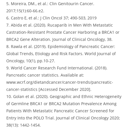
5. Moreira, DM., et al.: Clin Genitourin Cancer.
2017;15(1):60-66.e2.
6. Castro E, et al.: J Clin Oncol 37; 490-503, 2019
7. Abida et al. (2020). Rucaparib in Men With Metastatic
Castration-Resistant Prostate Cancer Harboring a BRCA1 or
BRCA2 Gene Alteration. Journal of Clinical Oncology, 38.
8. Rawla et al. (2019). Epidemiology of Pancreatic Cancer:
Global Trends, Etiology and Risk Factors. World Journal of
Oncology, 10(1), pp.10-27.
9. World Cancer Research Fund International. (2018).
Pancreatic cancer statistics. Available at:
www.wcrf.org/dietandcancer/cancer-trends/pancreatic-
cancer-statistics [Accessed December 2020].
10. Golan et al. (2020). Geographic and Ethnic Heterogeneity
of Germline BRCA1 or BRCA2 Mutation Prevalence Among
Patients With Metastatic Pancreatic Cancer Screened for
Entry Into the POLO Trial. Journal of Clinical Oncology 2020;
38(13): 1442-1454.