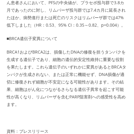
ん患者さんにおいて、PFSの中央値が、プラセボ投与群で3.8カ
月であったのに対し、リムパーザ投与群では7.4カ月に延長され
たほか、病勢進行または死亡のリスクはリムパーザ群では47%
低下しました（HR：0.53、95% CI：0.35～0.82、p=0.004）。
■BRCA遺伝子変異について
BRCA1およびBRCA2は、損傷したDNAの修復を担うタンパクを
生成する遺伝子であり、細胞の遺伝的安定性維持に重要な役割
を果たします。これら遺伝子のいずれかに変異があるとBRCAタ
ンパクが生成されない、または正常に機能せず、DNA損傷が適
切に修復されず細胞が不安定になる可能性があります。その結
果、細胞はがん化につながるさらなる遺伝子異常を起こす可能
性が高くなり、リムパーザを含むPARP阻害剤への感受性を高め
ます。
資料：プレスリリース