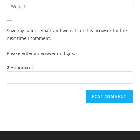
email
Enter
to
address
your
comment
to
website
comment
URL
Save my name, email, and website in this browser for the
(optional)
next time I comment.
Please enter an answer in digits:
2 + sixteen =