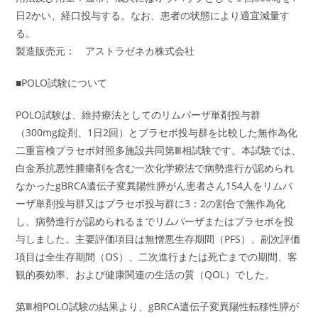
日2かい、経口投与する。なお、患者の状態により適宜減量す
る。
製造販売元： アストラゼネカ株式会社
■POLO試験について
POLO試験は、維持療法としてのリムパーザ単剤投与群
（300mg錠剤、1日2回）とプラセボ投与群を比較した無作為化
二重盲検プラセボ対照多施設共同第Ⅲ相試験です。本試験では、
白金系抗悪性腫瘍剤を含む一次化学療法で病勢進行が認められ
なかったgBRCA遺伝子変異陽性膵がん患者さん154人をリムパ
ーザ単剤投与群又はプラセボ投与群に3：2の割合で無作為化
し、病勢進行が認められるまでリムパーザまたはプラセボを投
与しました。主要評価項目は無憎悪生存期間（PFS）、副次評価
項目は全生存期間（OS）、二次進行または死亡までの期間、客
観的奏効率、および健康関連の生活の質（QOL）でした。
第Ⅲ相POLO試験の結果より、gBRCA遺伝子変異陽性転移性膵が