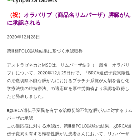
（祝）
オラパリブ（商品名リムパーザ）膵臓がん
に承認される
2020年12月28日
第Ⅲ相POLO試験結果に基づく承認取得
アストラゼネカとMSDは、リムパーザ錠®（一般名：オラパリ
ブ）について、2020年12月25日付で、「BRCA遺伝子変異陽性
の治癒切除不能な膵がんにおけるプラチナ系抗がん剤を含む化
学療法後の維持療法」の適応症を厚生労働省より承認を取得し
たと発表しました。
■gBRCA遺伝子変異を有する治癒切除不能な膵がんに対するリム
パーザの承認
この適応症に対する承認は、第Ⅲ相POLO試験の結果、gBRCA遺
伝子変異を有する転移性膵がん患者さんにおいて、リムパーザ