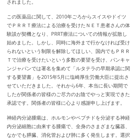
されました。
この医薬品に関して、2010年ごろからスイスやドイツ
でＰＲＲＴ療法による治療を受けたＮＥＴ患者さんの体
験談が契機となり、PRRT療法についての情報が拡散し
始めました。しかし、同時に海外まで行かなければ受け
られないという制限を解除してほしい、国内でもＰＲＲ
Ｔで治療を受けたいという多数の要望を受け、パンキャ
ンジャパンでは署名を集めて「ルタテラの早期承認に関
する要望書」を2015年5月に塩崎厚生労働大臣に提出さ
せていただきました。それから6年、本当に長い期間で
したが関係者の皆様のご尽力のお陰で
やっと実現できた
承認です。
関係者の皆様に心より感謝申し上げます。
神経内分泌腫瘍は、ホルモンやペプチドを分泌する神経
内分泌細胞に由来する腫瘍で、全身のさまざまな臓器、
なかでも膵臓、消化管および肺に多く発生します。選択