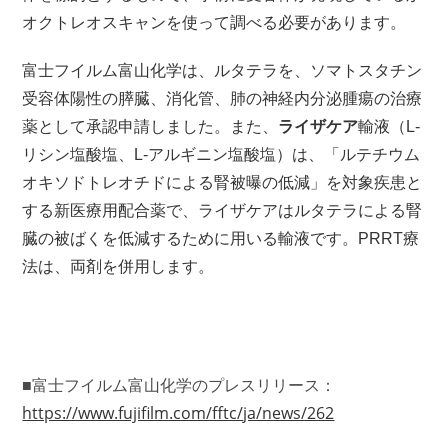
オクトレオスキャンを使って調べる必要があります。
富士フイルム富山化学
は、ルタテラを、ソマトスタチン
受容体陽性の膵臓、消化管、肺の神経内分泌腫瘍の治療
薬として承認申請しました。また、
ライザケア
輸液（L-
リシン塩酸塩、L-アルギニン塩酸塩）は、「ルテチウム
オキソドトレオチドによる腎被曝の低減」を対象疾患と
する新医療用配合薬で、
ライザケアはルタテラによる腎
臓の被ばくを低減するために用いる輸液です。PRRT療
法は、両剤を併用します。
■富士フイルム富山化学のプレスリリース：
https://www.fujifilm.com/fftc/
ja/news/262