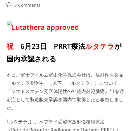
author:
published:
category:
Post
0 Comments
comments:
祝
6月23日
PRRT療法
ルタテラ
が
国内承認される
本日、富士フイルム富山化学株式会社は、放射性医薬品
「ルタテラ®静注」（以下、「ルタテラ」）について、
「ソマトスタチン受容体陽性の神経内分泌腫瘍」*1を適
応症として製造販売承認を国内で取得したと報告しまし
た。
｢ルタテラ｣は、ペプチド受容体放射性核種療法
（Peptide Receptor Radionuclide Therapy; PRRT）に