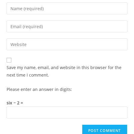
Enter
your
name
Enter
or
your
username
email
Enter
to
address
your
comment
to
website
comment
URL
Save my name, email, and website in this browser for the
(optional)
next time I comment.
Please enter an answer in digits:
six − 2 =