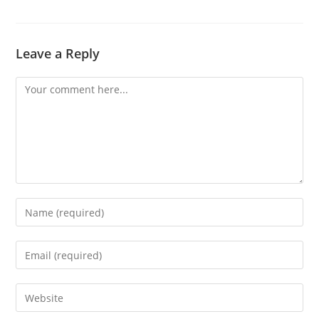
Leave a Reply
Comment
Enter
your
name
Enter
or
your
username
email
Enter
to
address
your
comment