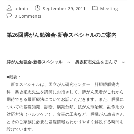
Post
Post
Post
admin
September 29, 2011
Meeting
author:
published:
category:
Post
0 Comments
comments:
第26回膵がん勉強会-新春スペシャルのご案内
膵がん勉強会-新春スペシャル ～ 奥坂拓志先生を囲んで ～
■概要：
新春スペシャルは、国立がん研究センター 肝胆膵腫瘍内
科 奥坂拓志先生を講師にお招きして、膵がん患者がこれから
期待できる最新療法についてお話いただきます。また、膵臓に
ついての基礎知識、診断、病期分類、抗がん剤治療、副作用の
対応方法（セルフケア）、食事の工夫など、膵臓がん患者さん
とそのご家族に必要な基礎情報もわかりやすく解説する時間を
設けています。