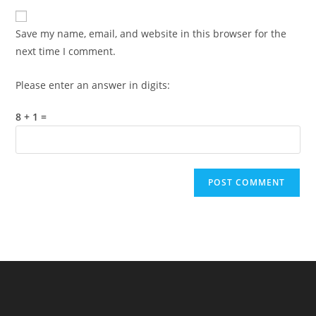
to
website
comment
URL
Save my name, email, and website in this browser for the
(optional)
next time I comment.
Please enter an answer in digits:
8 + 1 =