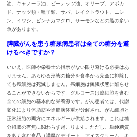
油、キャノーラ油、ピーナッツ油、オリーブ、アボカ
ド、ナッツ類・種子類、サバ、レイクトラウト、ニシ
ン、イワシ、ビンナガマグロ、サーモンなどの脂の多い
魚があります。
膵臓がんを患う糖尿病患者は全ての糖分を避
けるべきですか？
いいえ、医師や栄養士の指示がない限り避ける必要はあ
りません。あらゆる形態の糖分を食事から完全に排除し
ても癌細胞は死滅しません。癌細胞は飢餓状態に陥らせ
ることができないからです。グルコースは癌細胞を含む
全ての細胞の基本的な栄養源です。がん患者では、代謝
変化により体脂肪や除脂肪体重が分解され、がん細胞と
正常細胞の両方にエネルギーが供給されます。これは糖
分摂取の有無に関わらず起こります。ただし、単純糖質
を多く含む食品（濃厚なデザート、アイスクリーム、キ