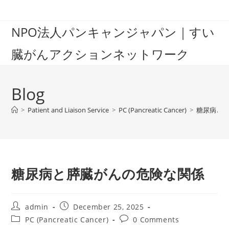
Skip
to
NPO法人パンキャンジャパン｜すい
content
臓がんアクションネットワーク
Blog
>
Patient and Liaison Service
>
PC (Pancreatic Cancer)
>
糖尿病と
糖尿病と膵臓がんの危険な関係
Post
Post
admin
December 25, 2025
author:
published:
Post
Post
PC (Pancreatic Cancer)
0 Comments
category:
comments: