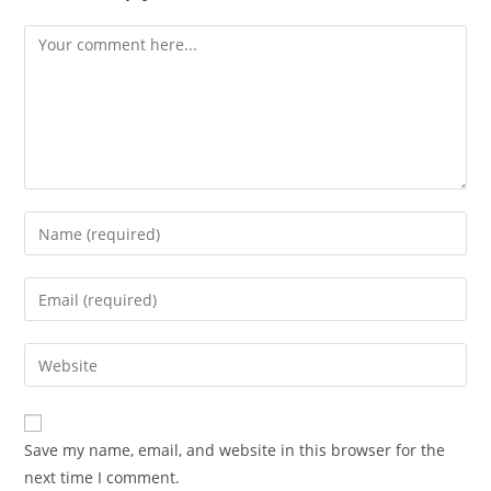
Comment
Enter
your
name
Enter
or
your
username
email
Enter
to
address
your
comment
to
website
comment
URL
Save my name, email, and website in this browser for the
(optional)
next time I comment.