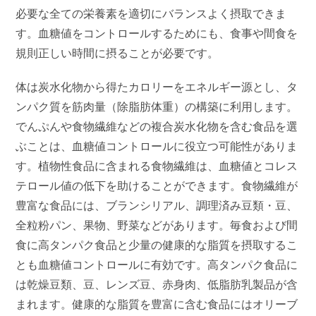
必要な全ての栄養素を適切にバランスよく摂取できま
す。血糖値をコントロールするためにも、食事や間食を
規則正しい時間に摂ることが必要です。
体は炭水化物から得たカロリーをエネルギー源とし、タ
ンパク質を筋肉量（除脂肪体重）の構築に利用します。
でんぷんや食物繊維などの複合炭水化物を含む食品を選
ぶことは、血糖値コントロールに役立つ可能性がありま
す。植物性食品に含まれる食物繊維は、血糖値とコレス
テロール値の低下を助けることができます。食物繊維が
豊富な食品には、ブランシリアル、調理済み豆類・豆、
全粒粉パン、果物、野菜などがあります。毎食および間
食に高タンパク食品と少量の健康的な脂質を摂取するこ
とも血糖値コントロールに有効です。高タンパク食品に
は乾燥豆類、豆、レンズ豆、赤身肉、低脂肪乳製品が含
まれます。健康的な脂質を豊富に含む食品にはオリーブ