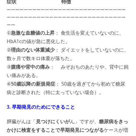
症状 特徴
ーーーーーーーーーーーーーーーーーーーーーーーーーーーー
ーーーーーーーーーーーーーーーーーーーーーーーーーーーー
ーー
①
急激な血糖値の上昇
： 食生活を変えていないのに、
HbA1cの値が急に悪化した。
②
理由のない体重減少
： ダイエットをしていないのに、
数ヶ月で数キロ体重が落ちた。
③
腹痛や背中の痛み
： みぞおちのあたりや、背中に鈍
い痛みがある。
④
50歳以降の新規発症
： 50歳を過ぎてから初めて糖尿
病と診断された（特に太っていない場合）。
3. 早期発見のためにできること
膵臓がんは「
見つけにくいが
ん」ですが、
糖尿病をきっ
かけに検査をすることで早期発見につながる
ケースが増