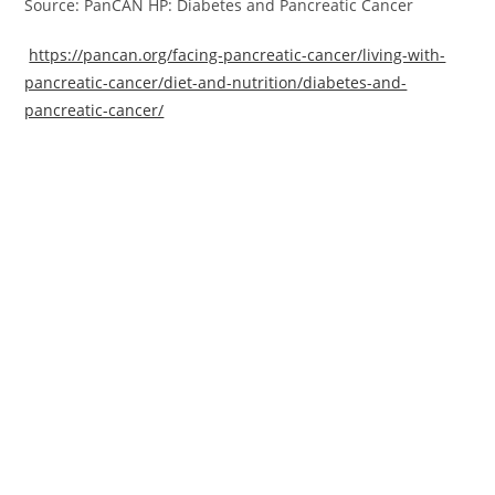
Source: PanCAN HP: Diabetes and Pancreatic Cancer
https://pancan.org/facing-pancreatic-cancer/living-with-
pancreatic-cancer/diet-and-nutrition/diabetes-and-
pancreatic-cancer/