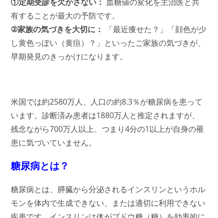
①定期受診を欠かさない：
血糖値の変化を主治医と共
有することが最大の予防です。
②家族の気づきを大切に：
「最近痩せた？」「顔色が少
し黄色っぽい（黄疸）？」といったご家族の気づきが、
早期発見のきっかけになります。
米国では約2580万人、人口の約8.3％が糖尿病を患って
います。診断済み患者は1880万人と推定されますが、
残念ながら700万人以上、つまり4分の1以上が自身の罹
患に気づいていません。
糖尿病とは？
糖尿病とは、膵臓から分泌されるインスリンというホル
モンを体内で生成できない、または適切に利用できない
疾患です。インスリンは体がブドウ糖（糖）を効率的に