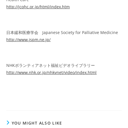
http://jcqhc.or.jp/html/index.htm
日本緩和医療学会 Japanese Society for Palliative Medicine
http://www.jspm.ne.jp/
NHKボランティアネット福祉ビデオライブラリー
http://www.nhk.or.jp/nhkvnet/video/index.html
YOU MIGHT ALSO LIKE