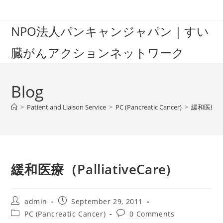
Skip
to
NPO法人パンキャンジャパン｜すい
content
臓がんアクションネットワーク
Blog
>
Patient and Liaison Service
>
PC (Pancreatic Cancer)
>
緩和医療（Pal
緩和医療（PalliativeCare)
Post
Post
admin
September 29, 2011
author:
published:
Post
Post
PC (Pancreatic Cancer)
0 Comments
category:
comments: