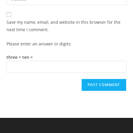
address
your
comment
to
website
comment
URL
Save my name, email, and website in this browser for the
(optional)
next time I comment.
Please enter an answer in digits:
three + ten =