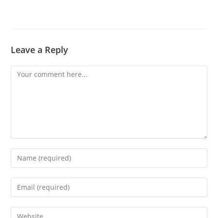
Leave a Reply
Comment
Enter
your
name
Enter
or
your
username
email
Enter
to