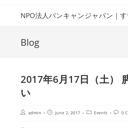
Skip
to
NPO法人パンキャンジャパン｜
content
Blog
2017年6月17日（土
い
Post
Post
Post
Post
admin
June 2, 2017
Events
0 
author:
published:
category:
comme