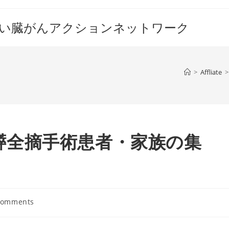
すい臓がんアクションネットワーク
>
Affliate
>
） 膵全摘手術患者・家族の集
Comments
nts: