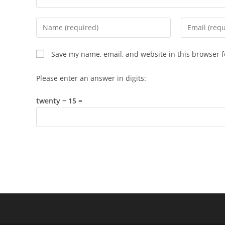
Enter
Enter
your
your
name
email
Save my name, email, and website in this browser f
or
address
username
to
Please enter an answer in digits:
to
comment
comment
twenty − 15 =