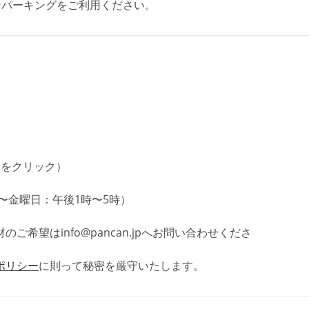
ンパーキングをご利用ください。
←をクリック）
火曜〜金曜日：午後1時〜5時）
材のご希望は
info@pancan.jp
へお問い合わせくださ
ポリシー
に則って秘密を厳守いたします。