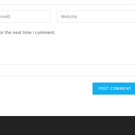
Enter
your
website
or the next time I comment.
URL
(optional)