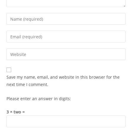
Enter
your
name
Enter
or
your
username
email
Enter
to
address
your
comment
to
website
comment
URL
Save my name, email, and website in this browser for the
(optional)
next time I comment.
Please enter an answer in digits:
3 × two =