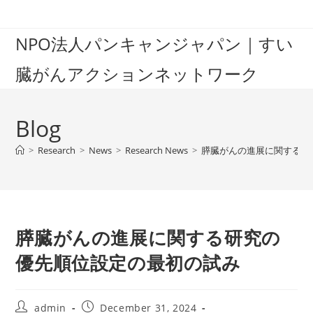
Skip
to
NPO法人パンキャンジャパン｜すい
content
臓がんアクションネットワーク
Blog
>
Research
>
News
>
Research News
>
膵臓がんの進展に関する研
膵臓がんの進展に関する研究の
優先順位設定の最初の試み
Post
Post
admin
December 31, 2024