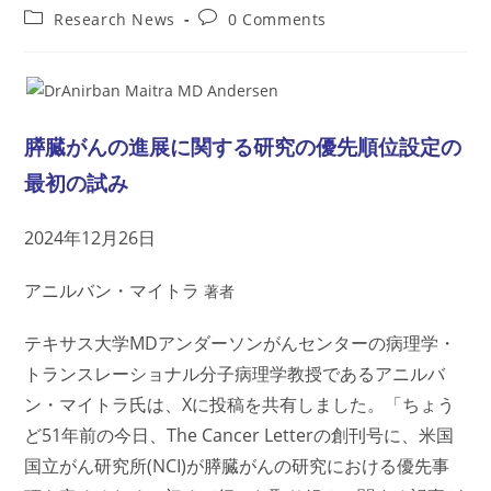
author:
published:
Post
Post
Research News
0 Comments
category:
comments:
膵臓がんの進展に関する研究の優先順位設定の
最初の試み
2024年12月26日
アニルバン・マイトラ
著者
テキサス大学MDアンダーソンがんセンターの病理学・
トランスレーショナル分子病理学教授であるアニルバ
ン・マイトラ氏は、Xに投稿を共有しました。「ちょう
ど51年前の今日、The Cancer Letterの創刊号に、米国
国立がん研究所(NCI)が膵臓がんの研究における優先事