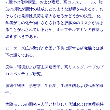
– 胆汁の化学構造、および喫煙、高コレステロール、脂
肪の摂取が胆汁の組成にどのような影響を与えるか、お
そらくは発癌性負荷を増大させるかどうかの決定。 化
学者がこの化合物にさらされると膵臓癌のリスクが高ま
ることが示されているため、β-ナフチルアミンの役割も
調査すべきである。
ピーターズ氏が挙げた病因と予防に関する研究機会は以
下の通りである。
疫学 – 環境および宿主関連因子、高リスクグループのプ
ロスペクティブ研究。
腫瘍生物学 – 形態学、生化学、生理学的および代謝的条
件。
実験モデルの開発 – 人間と類似した代謝および生理的特