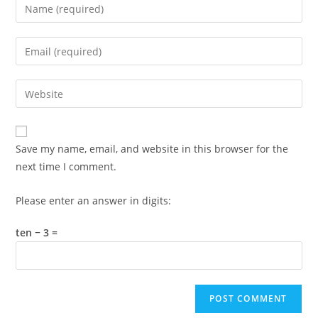
Enter
your
name
Enter
or
your
username
email
Enter
to
address
your
comment
to
website
comment
URL
Save my name, email, and website in this browser for the
(optional)
next time I comment.
Please enter an answer in digits:
ten − 3 =