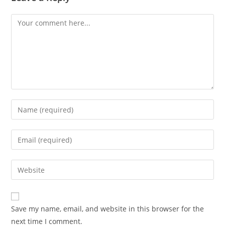
Comment
Enter
your
name
Enter
or
your
username
email
Enter
to
address
your
comment
to
website
comment
URL
Save my name, email, and website in this browser for the
(optional)
next time I comment.