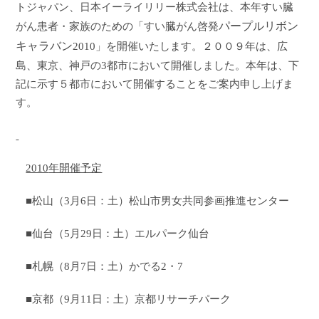
トジャパン、日本イーライリリー株式会社は、本年すい臓
パープルリボン
がん患者・家族のための「すい臓がん啓発
キャラバン
2010
」を開催いたします。２００９年は、広
島、東京、神戸の
3
都市において開催しました。本年は、下
記に示す５都市において開催することをご案内申し上げま
す。
2010
年開催予定
■松山（
3
月
6
日：土）松山市男女共同参画推進センター
■仙台（
5
月
29
日：土）エルパーク仙台
■札幌（
8
月
7
日：土）かでる
2
・
7
■京都（
9
月
11
日：土）京都リサーチパーク