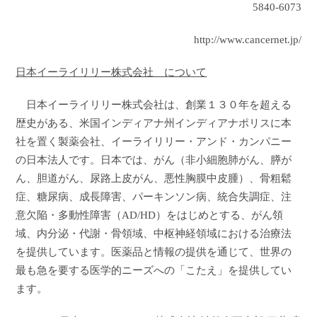
5840-6073
http://www.cancernet.jp/
日本イーライリリー株式会社 について
日本イーライリリー株式会社は、創業１３０年を超える
歴史がある、米国インディアナ州インディアナポリスに本
社を置く製薬会社、イーライリリー・アンド・カンパニー
の日本法人です。日本では、がん（非小細胞肺がん、膵が
ん、胆道がん、尿路上皮がん、悪性胸膜中皮腫）、骨粗鬆
症、糖尿病、成長障害、パーキンソン病、統合失調症、注
意欠陥・多動性障害（
AD/HD
）をはじめとする、がん領
域、内分泌・代謝・骨領域、中枢神経領域における治療法
を提供しています。医薬品と情報の提供を通じて、世界の
最も急を要する医学的ニーズへの「こたえ」を提供してい
ます。