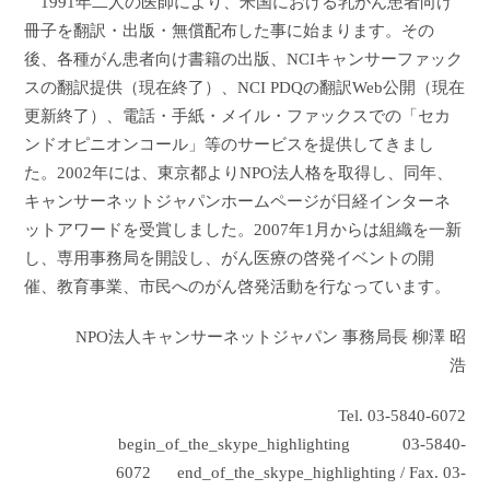
1991
年二人の医師により、米国における乳がん患者向け
冊子を翻訳・出版・無償配布した事に始まります。その
後、各種がん患者向け書籍の出版、
NCI
キャンサーファック
スの翻訳提供（現在終了）、
NCI PDQ
の翻訳
Web
公開（現在
更新終了）、電話・手紙・メイル・ファックスでの「セカ
ンドオピニオンコール」等のサービスを提供してきまし
た。
2002
年には、東京都より
NPO
法人格を取得し、同年、
キャンサーネットジャパンホームページが日経インターネ
ットアワードを受賞しました。
2007
年
1
月からは組織を一新
し、専用事務局を開設し、がん医療の啓発イベントの開
催、教育事業、市民へのがん啓発活動を行なっています。
NPO
法人キャンサーネットジャパン 事務局長 柳澤 昭
浩
Tel.
03-5840-6072
begin_of_the_skype_highlighting
03-5840-
6072
end_of_the_skype_highlighting
/ Fax. 03-