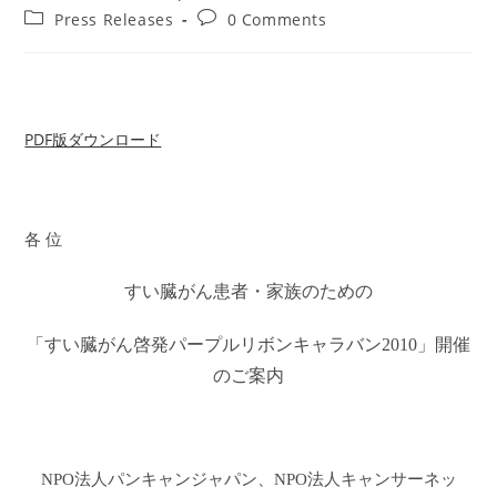
author:
published:
Post
Post
Press Releases
0 Comments
category:
comments:
PDF版ダウンロード
各 位
すい臓がん患者・家族のための
「すい臓がん啓発パープルリボンキャラバン
2010
」開催
のご案内
NPO
法人パンキャンジャパン、
NPO
法人キャンサーネッ