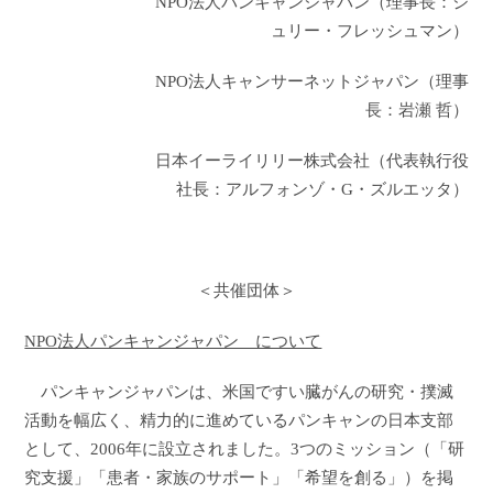
NPO
法人パンキャンジャパン（理事長：ジ
ュリー・フレッシュマン）
NPO
法人キャンサーネットジャパン（理事
長：岩瀬 哲）
日本イーライリリー株式会社
（代表執行役
社長：アルフォンゾ・
G
・ズルエッタ）
＜共催団体＞
NPO
法人パンキャンジャパン について
パンキャンジャパンは、米国ですい臓がんの研究・撲滅
活動を幅広く、精力的に進めているパンキャンの日本支部
として、
2006
年に設立されました。
3
つのミッション（「研
究支援」「患者・家族のサポート」「希望を創る」）を掲