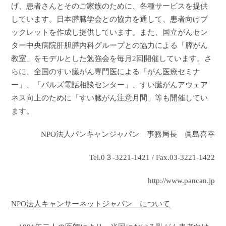
げ、患者さんとそのご家族のために、各種サービスを提供
しています。日本膵臓学会との協力を通して、患者向けブ
ックレットを作成し提供しています。また、国立がんセン
ター中央病院肝胆膵内科グループとの協力による「膵がん
教室」をモデルとした勉強会を毎月
2
回開催しています。さ
らに、全国のすい臓がん専門医による「がん医療セミナ
ー」、「パルズ電話相談センター」、すい臓がんアウェア
ネス向上のために「すい臓がん注意月間」等も開催してい
ます。
NPO
法人パンキャンジャパン 事務局長 眞島喜幸
Tel.0
３
-3221-1421 / Fax.03-3221-1422
http://www.pancan.jp
NPO
法人キャンサーネットジャパン について