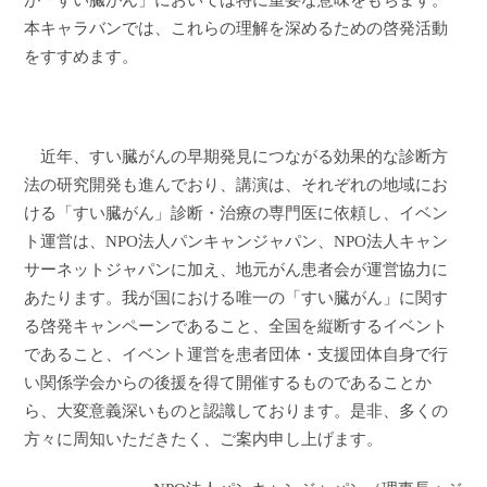
が「すい臓がん」においては特に重要な意味をもちます。
本キャラバンでは、これらの理解を深めるための啓発活動
をすすめます。
近年、すい臓がんの早期発見につながる効果的な診断方
法の研究開発も進んでおり、講演は、それぞれの地域にお
ける「すい臓がん」診断・治療の専門医に依頼し、イベン
ト運営は、
NPO
法人パンキャンジャパン、
NPO
法人キャン
サーネットジャパンに加え、地元がん患者会が運営協力に
あたります。我が国における唯一の「すい臓がん」に関す
る啓発キャンペーンであること、全国を縦断するイベント
であること、イベント運営を患者団体・支援団体自身で行
い関係学会からの後援を得て開催するものであることか
ら、大変意義深いものと認識しております。是非、多くの
方々に周知いただきたく、ご案内申し上げます。