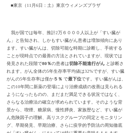
■東京（
11
月
6
日：土）東京ウィメンズプラザ
我が国では毎年、推計
2
万６０００人以上が「すい臓が
ん」と告知され、しかもすい臓がん患者は増加傾向にあり
ます。すい臓がんは、切除可能な時期に診断し、手術する
ことが現時点での最善の方法とされていますが、現状では
発見された段階で
80
％
の患者は
切除不能進行がん
と診断さ
れます。
がん全体の
5
年生存率平均値は
32%
ですが、すい臓
がんの
5
年生存率は僅か
５％
で
最下位
です。
すい臓がんは、
この
10
年間に新薬の登場により治療成績の改善は見られる
ようになったものの、まだまだ満足できる状況ではなく、
さらなる治療法の確立が求められています。
そのような背
景から、
喫煙、糖尿病、慢性膵炎、家族歴など、すい臓が
ん危険因子の理解、高リスクグループの同定とモニタリン
グ、早期発見、早期治療、さらに疫学的予防法の周知徹底