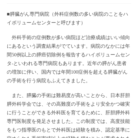
■膵臓がん専門病院（外科症例数の多い病院のことをハ
イボリュームセンターと呼びます）
外科手術の症例数が多い病院ほど治療成績はいい傾向
にあるという調査結果がでています。病院のなかには年
間50例以上の膵癌切除例を報告するハイボリュームセン
タ-といわれる専門病院もあります。近年の膵がん患者
の増加に伴い、国内では年間100症例を超える膵臓がん
の手術を行う病院もふえてきました。
また、膵臓の手術は難易度が高いことから、日本肝胆
膵外科学会では、その高難度の手術をより安全かつ確実
に行うことができる外科医を育てるために、肝胆膵外科
専門医制度を発足させました。この制度では、高度技能
をもつ指導医のもとで外科医は経験を積み、認定基準に