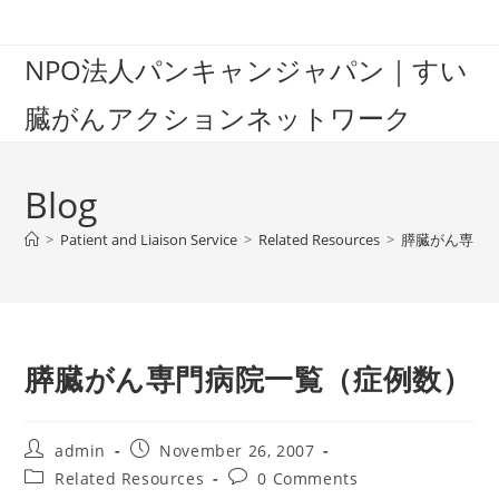
Skip
to
NPO法人パンキャンジャパン｜すい
content
臓がんアクションネットワーク
Blog
>
Patient and Liaison Service
>
Related Resources
>
膵臓がん専門
膵臓がん専門病院一覧（症例数）
Post
Post
admin
November 26, 2007
author:
published:
Post
Post
Related Resources
0 Comments
category:
comments: