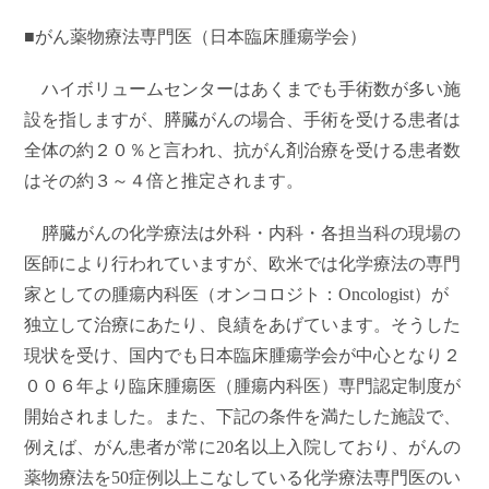
■がん薬物療法専門医（日本臨床腫瘍学会）
ハイボリュームセンターはあくまでも手術数が多い施
設を指しますが、膵臓がんの場合、手術を受ける患者は
全体の約２０％と言われ、抗がん剤治療を受ける患者数
はその約３～４倍と推定されます。
膵臓がんの化学療法は外科・内科・各担当科の現場の
医師により行われていますが、欧米では化学療法の専門
家としての腫瘍内科医（オンコロジト：Oncologist）が
独立して治療にあたり、良績をあげています。そうした
現状を受け、国内でも日本臨床腫瘍学会が中心となり２
００６年より臨床腫瘍医（腫瘍内科医）専門認定制度が
開始されました。また、下記の条件を満たした施設で、
例えば、がん患者が常に20名以上入院しており、がんの
薬物療法を50症例以上こなしている
化学療法専門医のい