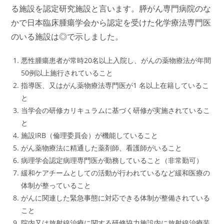
る施設を認定研究施設と言います。
膵がん専門病院のな
かで日本臨床腫瘍学会から認定を受けた化学療法専門医
のいる施設は◎で示しました。
悪性腫瘍患者が常時20名以上入院し、がんの薬物療法が年間
50例以上施行されていること
指導医、又はがん薬物療法専門医が1 名以上在籍しているこ
と
当学会の研修カリキュラムに基づく研修が実施されているこ
と
施設IRB（倫理委員会）が機能していること
がん薬物療法に精通した薬剤師、看護師がいること
病理学会認定病理専門医が勤務していること（非常勤可）
緩和ケアチームとしての活動が行われているなど緩和医療の
体制が整っていること
がんに関連した緊急事態に対応できる体制が整備されている
こと
院内又は放射線治療に関する研修協力施設内に放射線治療装