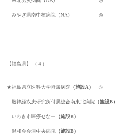
東北労災病院（NA) ◎
みやぎ県南中核病院（NA) ◎
【福島県】
（４）
★福島県立医科大学附属病院
（
施設A
）
◎
脳神経疾患研究所付属総合南東北病院
（施設B）
いわき市医療せなー
（施設B）
温和会会津中央病院
（施設B）