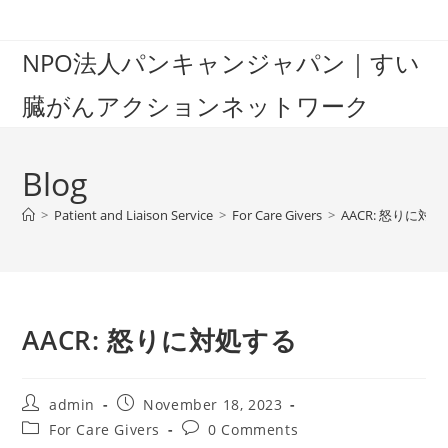
Skip
to
NPO法人パンキャンジャパン｜すい
content
臓がんアクションネットワーク
Blog
>
Patient and Liaison Service
>
For Care Givers
>
AACR: 怒りに対
AACR: 怒りに対処する
Post
Post
admin
November 18, 2023
author:
published:
Post
Post
For Care Givers
0 Comments
category:
comments: