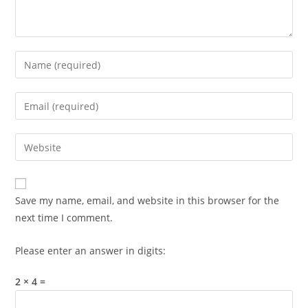
Enter
your
name
Enter
or
your
username
email
Enter
to
address
your
comment
to
website
comment
URL
Save my name, email, and website in this browser for the
(optional)
next time I comment.
Please enter an answer in digits:
2 × 4 =