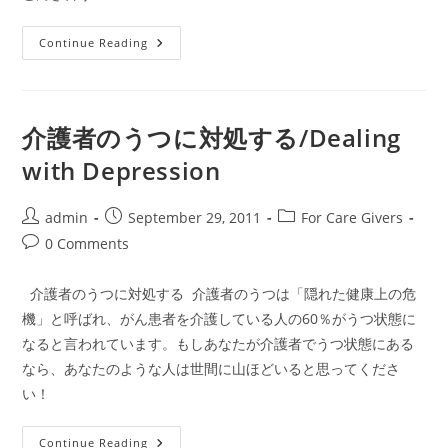
の
安
全
「家
Continue Reading
対
族
策』
が
膵
が
ん
と
介護者のうつに対処する/Dealing
告
知
with Depression
さ
れ
て」
Post
Post
Post
admin
September 29, 2011
For Care Givers
author:
published:
category:
Post
0 Comments
comments:
介護者のうつに対処する 介護者のうつは「隠れた健康上の危
機」と呼ばれ、がん患者を介護している人の60％がうつ状態に
なると言われています。もしあなたが介護者でうつ状態にある
なら、あなたのような人は世間に山ほどいると思ってくださ
い！
介
Continue Reading