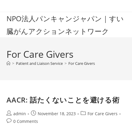
Skip
to
NPO法人パンキャンジャパン｜すい
content
臓がんアクションネットワーク
For Care Givers
>
Patient and Liaison Service
>
For Care Givers
AACR: 話たくないことを避ける術
Post
Post
Post
admin
November 18, 2023
For Care Givers
author:
published:
category:
Post
0 Comments
comments: