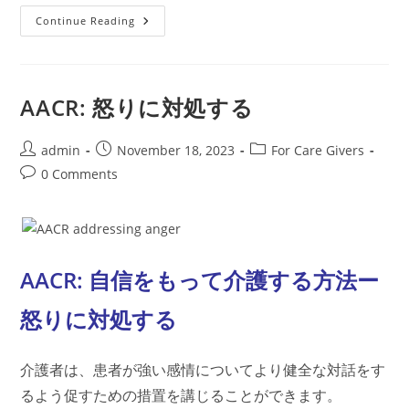
AACR:
Continue Reading
話
た
く
な
い
こ
AACR: 怒りに対処する
と
を
避
け
Post
Post
Post
admin
November 18, 2023
For Care Givers
る
author:
published:
category:
Post
0 Comments
術
comments:
AACR: 自信をもって介護する方法ー
怒りに対処する
介護者は、患者が強い感情についてより健全な対話をす
るよう促すための措置を講じることができます。