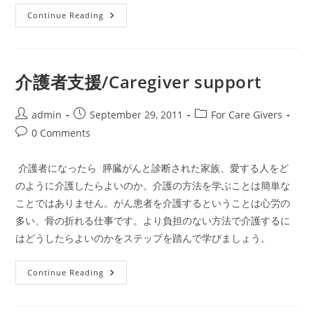
介
Continue Reading
護
者
燃
え
尽
き
介護者支援/Caregiver support
症
候
群/CaregiverBurnout
Post
Post
Post
admin
September 29, 2011
For Care Givers
author:
published:
category:
Post
0 Comments
comments:
介護者になったら 膵臓がんと診断された家族、愛する人をど
のように介護したらよいのか。介護の方法を学ぶことは簡単な
ことではありません。がん患者を介護するということは心労の
多い、骨の折れる仕事です。より負担のない方法で介護するに
はどうしたらよいのかをステップを踏んで学びましょう。
介
Continue Reading
護
者
支
援/Caregiver