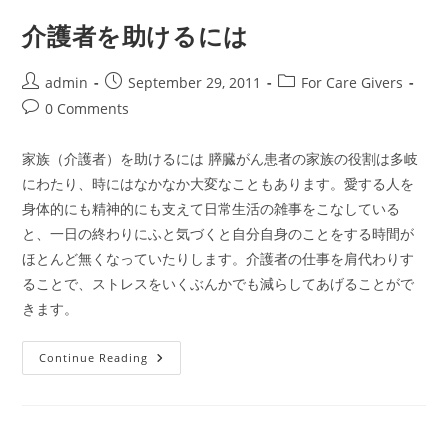
Support
介護者を助けるには
Post
Post
Post
admin
September 29, 2011
For Care Givers
author:
published:
category:
Post
0 Comments
comments:
家族（介護者）を助けるには 膵臓がん患者の家族の役割は多岐
にわたり、時にはなかなか大変なこともあります。愛する人を
身体的にも精神的にも支えて日常生活の雑事をこなしている
と、一日の終わりにふと気づくと自分自身のことをする時間が
ほとんど無くなっていたりします。介護者の仕事を肩代わりす
ることで、ストレスをいくぶんかでも減らしてあげることがで
きます。
介
Continue Reading
護
者
を
助
け
る