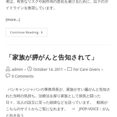
者は、有害なリスクや副作用の悪化を避けるために、以下のガ
イドラインを推奨しています。
(more…)
『[ﾜ
Continue Reading
ﾝ
ﾎﾟ
ｲ
ﾝ
ﾄ]
パ
「家族が膵がんと告知されて」
ン
キ
ャ
ン：
Post
Post
Post
admin
October 14, 2011
For Care Givers
治
author:
published:
category:
Post
0 Comments
療
中
comments:
の
患
パンキャンジャパンの事務局長が、家族がすい臓がんと告知さ
者
さ
れた当時の気持ち、治療法を探り家族として病気と闘った
ん
の
日々、法人の設立に至った経緯などを語っています。 動画が
た
こちらのサイトからご覧になれます。 ⇒ JPOP-VOICE：がん
め
の
と向き合う
夏