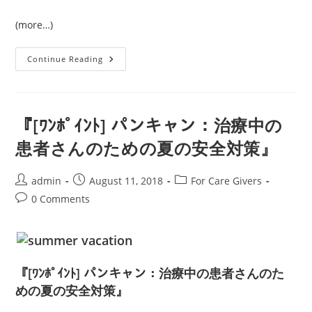
(more…)
AACR:
Continue Reading
怒
り
に
対
処
す
『[ﾜﾝﾎﾟｲﾝﾄ] パンキャン：治療中の
る
患者さんのための夏の安全対策』
Post
Post
Post
admin
August 11, 2018
For Care Givers
author:
published:
category:
Post
0 Comments
comments:
『[ﾜﾝﾎﾟｲﾝﾄ] パンキャン：治療中の患者さんのた
めの夏の安全対策』