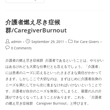
護
者
の
う
つ
に
介護者燃え尽き症候
対
処
群/CaregiverBurnout
す
る/Dealing
With
Depression
Post
Post
Post
admin
September 29, 2011
For Care Givers
author:
published:
category:
Post
0 Comments
comments:
介護者の燃え尽き症候群 介護者であるということは、やりがい
はあるけれども大変な仕事だとも言えるでしょう。「介護者」
には患者のニーズに応えるといったさまざまな責任がかかって
きます。しかしここで大切なのは、まずはじめに介護者自身の
ニーズを満たしてから次に進まなければいけないということで
す。介護者が自分のニーズを無視してしまうと、最愛の人の介
護ができなくなってしまうことがあります。これを、「介護者
の燃え尽き症候群 Caregiver Burnout」と呼びます。