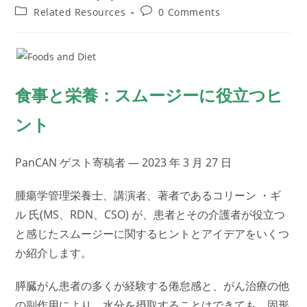
author:
published:
Post
Post
Related Resources
0 Comments
category:
comments:
食事と栄養：スムージーに役立つヒ
ント
PanCAN ゲスト寄稿者 — 2023 年 3 月 27 日
腫瘍学管理栄養士、講演者、著者であるコリーン ・ギ
ル 氏(MS、RDN、CSO) が、患者とその介護者が役立つ
と感じたスムージーに関するヒントとアイデアをいくつ
か紹介します。
膵臓がん患者の多くが経験する倦怠感と、がん治療の他
の副作用により、水分を摂取することはできても、固形