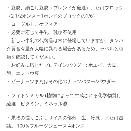
・豆腐、絹ごし豆腐（ブレンドが最適）またはブロック
（2 1/2オンス = 1ポンドのブロックの1/6）
・ヨーグルト、ケフィア
・必要に応じて牛乳、乳糖不使用
新しい牛乳の代替品は常に登場していますが、タンパ
ク質含有量が大幅に異なる場合があるため、ラベルと種
類を確認してください。
・お好みに応じたプロテインパウダー: ホエイ、大豆、
卵、エンドウ豆
・ピーナッツまたはその他のナッツバター/パウダー
・フィトケミカル (植物によって生成される化学物質)、
繊維、ビタミン、ミネラル源:
・果物の握りこぶしサイズの部分：生、冷凍、または缶
詰。 100％フルーツジュース 4オンス