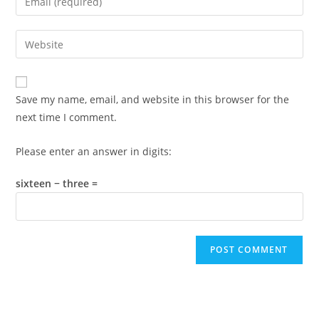
or
your
username
email
Enter
to
address
your
comment
to
website
comment
URL
Save my name, email, and website in this browser for the
(optional)
next time I comment.
Please enter an answer in digits:
sixteen − three =